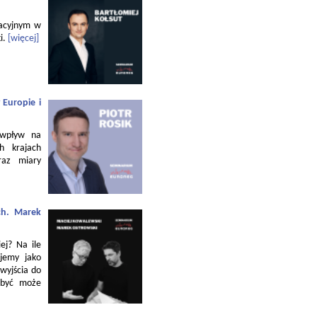
zacyjnym w
i.
[więcej]
 Europie i
 wpływ na
h krajach
raz miary
ch. Marek
ej? Na ile
jemy jako
 wyjścia do
 być może