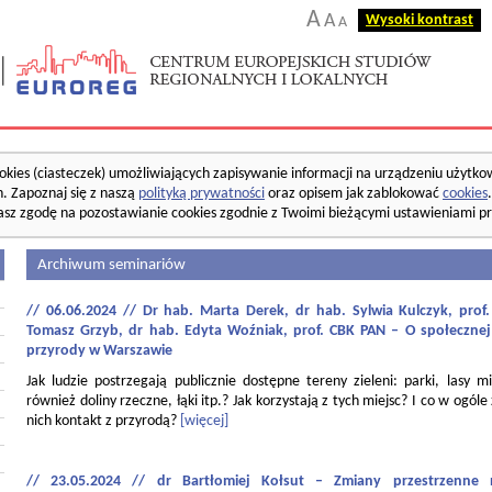
A
A
Wysoki kontrast
A
okies (ciasteczek) umożliwiających zapisywanie informacji na urządzeniu użytko
. Zapoznaj się z naszą
polityką prywatności
oraz opisem jak zablokować
cookies
asz zgodę na pozostawianie cookies zgodnie z Twoimi bieżącymi ustawieniami pr
Archiwum seminariów
// 06.06.2024 // Dr hab. Marta Derek, dr hab. Sylwia Kulczyk, pro
Tomasz Grzyb, dr hab. Edyta Woźniak, prof. CBK PAN – O społecznej
przyrody w Warszawie
Jak ludzie postrzegają publicznie dostępne tereny zieleni: parki, lasy mi
również doliny rzeczne, łąki itp.? Jak korzystają z tych miejsc? I co w ogóle
nich kontakt z przyrodą?
[więcej]
// 23.05.2024 // dr Bartłomiej Kołsut – Zmiany przestrzenne