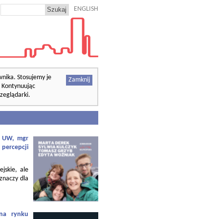
ENGLISH
wnika. Stosujemy je
Zamknij
. Kontynuując
zeglądarki.
f. UW, mgr
 percepcji
ejskie, ale
 znaczy dla
 na rynku