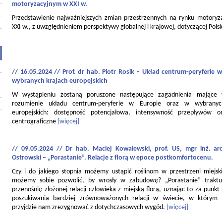
motoryzacyjnym w XXI w.
Przedstawienie najważniejszych zmian przestrzennych na rynku motory
XXI w., z uwzględnieniem perspektywy globalnej i krajowej, dotyczącej Polsk
// 16.05.2024 // Prof. dr hab. Piotr Rosik – Układ centrum-peryferie w
wybranych krajach europejskich
W wystąpieniu zostaną poruszone następujące zagadnienia mające
rozumienie układu centrum-peryferie w Europie oraz w wybranyc
europejskich: dostępność potencjałowa, intensywność przepływów o
centrograficzne
[więcej]
// 09.05.2024 // Dr hab. Maciej Kowalewski, prof. US, mgr inż. ar
Ostrowski – „Porastanie”. Relacje z florą w epoce postkomfortocenu.
Czy i do jakiego stopnia możemy ustąpić roślinom w przestrzeni miejski
możemy sobie pozwolić, by wrosły w zabudowę? „Porastanie” traktu
przenośnię złożonej relacji człowieka z miejską florą, uznając to za punkt
poszukiwania bardziej zrównoważonych relacji w świecie, w którym
przyjdzie nam zrezygnować z dotychczasowych wygód.
[więcej]