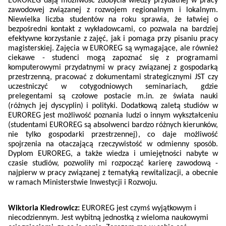
EUROREG dają możliwość zdobycia wiedzy przydatnej w pracy
zawodowej związanej z rozwojem regionalnym i lokalnym.
Niewielka liczba studentów na roku sprawia, że łatwiej o
bezpośredni kontakt z wykładowcami, co pozwala na bardziej
efektywne korzystanie z zajęć, jak i pomaga przy pisaniu pracy
magisterskiej. Zajęcia w EUROREG są wymagające, ale również
ciekawe - studenci mogą zapoznać się z programami
komputerowymi przydatnymi w pracy związanej z gospodarką
przestrzenną, pracować z dokumentami strategicznymi JST czy
uczestniczyć w cotygodniowych seminariach, gdzie
prelegentami są czołowe postacie m.in. ze świata nauki
(różnych jej dyscyplin) i polityki. Dodatkową zaletą studiów w
EUROREG jest możliwość poznania ludzi o innym wykształceniu
(studentami EUROREG są absolwenci bardzo różnych kierunków,
nie tylko gospodarki przestrzennej), co daje możliwość
spojrzenia na otaczającą rzeczywistość w odmienny sposób.
Dyplom EUROREG, a także wiedza i umiejętności nabyte w
czasie studiów, pozwoliły mi rozpocząć karierę zawodową -
najpierw w pracy związanej z tematyką rewitalizacji, a obecnie
w ramach Ministerstwie Inwestycji i Rozwoju.
Wiktoria Kiedrowicz:
EUROREG jest czymś wyjątkowym i
niecodziennym. Jest wybitną jednostką z wieloma naukowymi