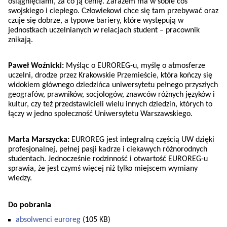
osiągnięciami, za co ją cenię. Zarazem ma w sobie coś
swojskiego i ciepłego. Człowiekowi chce się tam przebywać oraz
czuje się dobrze, a typowe bariery, które występują w
jednostkach uczelnianych w relacjach student – pracownik
znikają.
Paweł Woźnicki:
Myśląc o EUROREG-u, myślę o atmosferze
uczelni, drodze przez Krakowskie Przemieście, która kończy się
widokiem głównego dziedzińca uniwersytetu pełnego przyszłych
geografów, prawników, socjologów, znawców różnych języków i
kultur, czy też przedstawicieli wielu innych dziedzin, których to
łączy w jedno społeczność Uniwersytetu Warszawskiego.
Marta Marszycka:
EUROREG jest integralną częścią UW dzięki
profesjonalnej, pełnej pasji kadrze i ciekawych różnorodnych
studentach. Jednocześnie rodzinność i otwartość EUROREG-u
sprawia, że jest czymś więcej niż tylko miejscem wymiany
wiedzy.
Do pobrania
absolwenci euroreg
(105 KB)