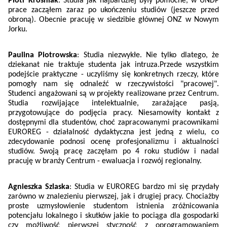
Piotr Krośniak
: Studia jak najbardziej były pomocne, w UNDP
prace zacząłem zaraz po ukończeniu studiów (jeszcze przed
obroną). Obecnie pracuję w siedzibie głównej ONZ w Nowym
Jorku.
Paulina Piotrowska
: Studia niezwykłe. Nie tylko dlatego, że
dziekanat nie traktuje studenta jak intruza.Przede wszystkim
podejście praktyczne - uczyliśmy się konkretnych rzeczy, które
pomogły nam się odnaleźć w rzeczywistości "pracowej".
Studenci angażowani są w projekty realizowane przez Centrum.
Studia rozwijające intelektualnie, zarażające pasją,
przygotowujące do podjęcia pracy. Niesamowity kontakt z
dostępnymi dla studentów, choć zapracowanymi pracownikami
EUROREG - działalność dydaktyczna jest jedną z wielu, co
zdecydowanie podnosi ocenę profesjonalizmu i aktualności
studiów. Swoją pracę zaczęłam po 4 roku studiów i nadal
pracuję w branży Centrum - ewaluacja i rozwój regionalny.
Agnieszka Szlaska
: Studia w EUROREG bardzo mi się przydały
zarówno w znalezieniu pierwszej, jak i drugiej pracy. Chociażby
proste uzmysłowienie studentom istnienia zróżnicowania
potencjału lokalnego i skutków jakie to pociąga dla gospodarki
czy możliwość pierwszej styczność z oprogramowaniem