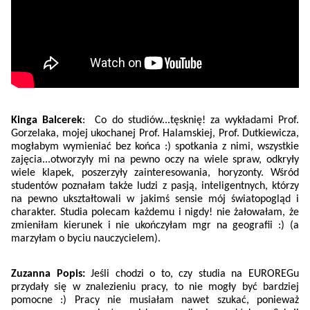
Kinga Balcerek
: Co do studiów...tęsknię! za wykładami Prof.
Gorzelaka, mojej ukochanej Prof. Halamskiej, Prof. Dutkiewicza,
mogłabym wymieniać bez końca :) spotkania z nimi, wszystkie
zajęcia...otworzyły mi na pewno oczy na wiele spraw, odkryły
wiele klapek, poszerzyły zainteresowania, horyzonty. Wśród
studentów poznałam także ludzi z pasją, inteligentnych, którzy
na pewno ukształtowali w jakimś sensie mój światopogląd i
charakter. Studia polecam każdemu i nigdy! nie żałowałam, że
zmieniłam kierunek i nie ukończyłam mgr na geografii :) (a
marzyłam o byciu nauczycielem).
Zuzanna Popis:
Jeśli chodzi o to, czy studia na EUROREGu
przydały się w znalezieniu pracy, to nie mogły być bardziej
pomocne :) Pracy nie musiałam nawet szukać, ponieważ