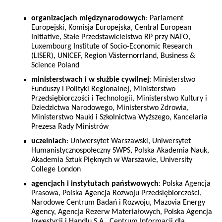
organizacjach międzynarodowych
: Parlament
Europejski, Komisja Europejska, Central European
Initiative, Stałe Przedstawicielstwo RP przy NATO,
Luxembourg Institute of Socio-Economic Research
(LISER), UNICEF, Region Västernorrland, Business &
Science Poland
ministerstwach i w służbie cywilnej
: Ministerstwo
Funduszy i Polityki Regionalnej, Ministerstwo
Przedsiębiorczości i Technologii, Ministerstwo Kultury i
Dziedzictwa Narodowego, Ministerstwo Zdrowia,
Ministerstwo Nauki i Szkolnictwa Wyższego, Kancelaria
Prezesa Rady Ministrów
uczelniach
: Uniwersytet Warszawski, Uniwersytet
Humanistycznospołeczny SWPS, Polska Akademia Nauk,
Akademia Sztuk Pięknych w Warszawie, University
College London
agencjach i instytutach państwowych
: Polska Agencja
Prasowa, Polska Agencja Rozwoju Przedsiębiorczości,
Narodowe Centrum Badań i Rozwoju, Mazovia Energy
Agency, Agencja Rezerw Materiałowych, Polska Agencja
Inwestycji i Handlu S.A., Centrum Informacji dla