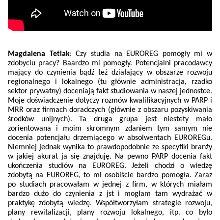
Magdalena Tetlak
: Czy studia na EUROREG pomogły mi w
zdobyciu pracy? Baardzo mi pomogły. Potencjalni pracodawcy
mający do czynienia bądź też działający w obszarze rozwoju
regionalnego i lokalnego (tu głównie administracja, rzadko
sektor prywatny) doceniają fakt studiowania w naszej jednostce.
Moje doświadczenie dotyczy rozmów kwalifikacyjnych w PARP i
MRR oraz firmach doradczych (głównie z obszaru pozyskiwania
środków unijnych). Ta druga grupa jest niestety mało
zorientowana i moim skromnym zdaniem tym samym nie
docenia potencjału drzemiącego w absolwentach EUROREGu.
Niemniej jednak wynika to prawdopodobnie ze specyfiki branży
w jakiej akurat ja się znajduję. Na pewno PARP docenia fakt
ukończenia studiów na EUROREG. Jeżeli chodzi o wiedzę
zdobytą na EUROREG, to mi osobiście bardzo pomogła. Zaraz
po studiach pracowałam w jednej z firm, w których miałam
bardzo dużo do czynienia z jst i mogłam tam wydrażać w
praktykę zdobytą wiedzę. Współtworzyłam strategie rozwoju,
plany rewitalizacji, plany rozwoju lokalnego, itp. co było