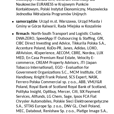
Naukowców EURAXESS w Krajowym Punkcie
Kontaktowym, Polski Instytut Ekonomiczny, Mazowiecka
Jednostka Wdrażania Programów Unijnych
samorządzie
: Urząd m.st. Warszawa, Urząd Miasta i
Gminy w Górze Kalwarii, Rada Miejska w Koszalinie
firmach
: North-South Transport and Logistic Cluster,
DWA:ZERO, SpeedApp IT Outsourcing & Staffing, GfK,
CIBC Direct Investing and Advice, Tikkurila Polska S.A.,
Accenture Poland, KoDo-PR, Janes, Adidas, LOXO,
AR4vision, 4Experience, AECOM, CBRE, Nordea, LUX
MED, En Casa Premium Real Estate, Velocity E-
commerce, CREAM Property Advisors, JTI (Japan
Tobacco International), EGO - Evaluation for
Government Organizations S.C., MCM Institute, Citi
Handlowy, Knight Frank Poland, SCS Expert, NASK,
Ferrero Polska Commercial sp. z o.o., ABB, VMLY&R
Poland, Royal Bank of Scotland Royal Bank of Scotland,
Polityka Insight, Optibuy, Mercer, Citi, SIX Payment
Services, Allfunds, LG Chem, Sage, Ipsos FCA Fiat
Chrysler Automobiles, Polskie Sieci Elektroenergetyczne
S.A., STTAS Europe Sp. z o.o., DNV GL, Cheil Poland,
MEC, Databout, Renishaw Sp. z o.o., Platige Image S.A.,