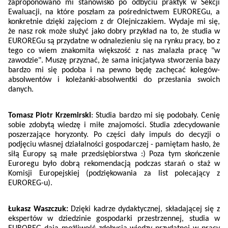
zaproponowano mi stanowisko po odbyciu praktyk w Sekcji
Ewaluacji, na które poszłam za pośrednictwem EUROREGu, a
konkretnie dzięki zajęciom z dr Olejniczakiem. Wydaje mi się,
że nasz rok może służyć jako dobry przykład na to, że studia w
EUROREGu są przydatne w odnalezieniu się na rynku pracy, bo z
tego co wiem znakomita większość z nas znalazła pracę "w
zawodzie". Muszę przyznać, że sama inicjatywa stworzenia bazy
bardzo mi się podoba i na pewno będę zachęcać kolegów-
absolwentów i koleżanki-absolwentki do przesłania swoich
danych.
Tomasz Piotr Krzemirski
: Studia bardzo mi się podobały. Cenię
sobie zdobytą wiedzę i miłe znajomości. Studia zdecydowanie
poszerzające horyzonty. Po części dały impuls do decyzji o
podjęciu własnej działalności gospodarczej - pamiętam hasło, że
siłą Europy są małe przedsiębiorstwa :) Poza tym skończenie
Euroregu było dobrą rekomendacją podczas starań o staż w
Komisji Europejskiej (podziękowania za list polecający z
EUROREG-u).
Łukasz Waszczuk:
Dzięki kadrze dydaktycznej, składającej się z
ekspertów w dziedzinie gospodarki przestrzennej, studia w