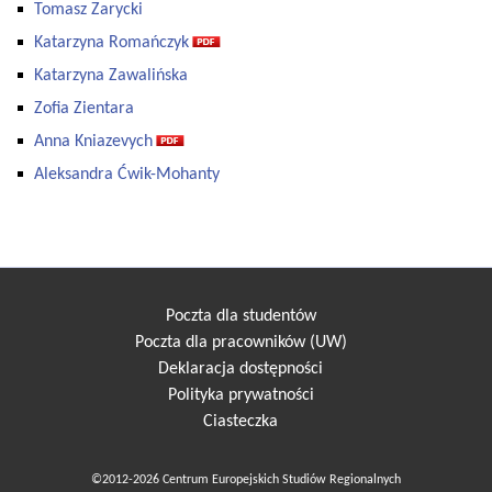
Tomasz Zarycki
Katarzyna Romańczyk
Katarzyna Zawalińska
Zofia Zientara
Anna Kniazevych
Aleksandra Ćwik-Mohanty
Poczta dla studentów
Poczta dla pracowników (UW)
Deklaracja dostępności
Polityka prywatności
Ciasteczka
©2012-2026 Centrum Europejskich Studiów Regionalnych