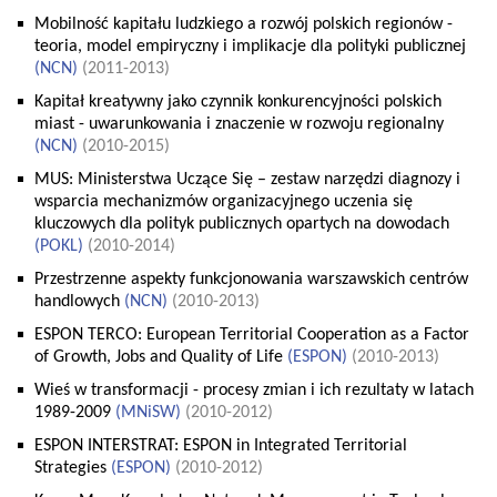
Mobilność kapitału ludzkiego a rozwój polskich regionów -
teoria, model empiryczny i implikacje dla polityki publicznej
(
NCN
)
(2011-2013)
Kapitał kreatywny jako czynnik konkurencyjności polskich
miast - uwarunkowania i znaczenie w rozwoju regionalny
(
NCN
)
(2010-2015)
MUS: Ministerstwa Uczące Się – zestaw narzędzi diagnozy i
wsparcia mechanizmów organizacyjnego uczenia się
kluczowych dla polityk publicznych opartych na dowodach
(
POKL
)
(2010-2014)
Przestrzenne aspekty funkcjonowania warszawskich centrów
handlowych
(
NCN
)
(2010-2013)
ESPON TERCO: European Territorial Cooperation as a Factor
of Growth, Jobs and Quality of Life
(
ESPON
)
(2010-2013)
Wieś w transformacji - procesy zmian i ich rezultaty w latach
1989-2009
(
MNiSW
)
(2010-2012)
ESPON INTERSTRAT: ESPON in Integrated Territorial
Strategies
(
ESPON
)
(2010-2012)