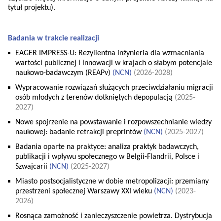
tytuł projektu).
Badania w trakcie realizacji
EAGER IMPRESS-U: Rezylientna inżynieria dla wzmacniania
wartości publicznej i innowacji w krajach o słabym potencjale
naukowo-badawczym (REAPv)
(
NCN
)
(2026-2028)
Wypracowanie rozwiązań służących przeciwdziałaniu migracji
osób młodych z terenów dotkniętych depopulacją
(2025-
2027)
Nowe spojrzenie na powstawanie i rozpowszechnianie wiedzy
naukowej: badanie retrakcji preprintów
(
NCN
)
(2025-2027)
Badania oparte na praktyce: analiza praktyk badawczych,
publikacji i wpływu społecznego w Belgii-Flandrii, Polsce i
Szwajcarii
(
NCN
)
(2025-2027)
Miasto postsocjalistyczne w dobie metropolizacji: przemiany
przestrzeni społecznej Warszawy XXI wieku
(
NCN
)
(2023-
2026)
Rosnąca zamożność i zanieczyszczenie powietrza. Dystrybucja