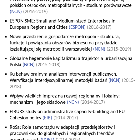
polskich ośrodków metropolitalnych - studium porównawcze
(
NCN
)
(2016-2019)
ESPON SME: Small and Medium-sized Enterprises in
European Regions and Cities
(
ESPON
)
(2016-2017)
Nowe przestrzenie gospodarcze metropolii - struktura,
funkcje i powiązania obszarów biznesu na przykładzie
kształtującej się metropolii warszawskiej
(
NCN
)
(2015-2019)
Globalne hegemonie kapitalizmu a trajektoria urbanizacyjna
Polski
(
NCN
)
(2015-2018)
Ku behawioralnym analizom interwencji publicznych.
Weryfikacja interdyscyplinarnej metodyki badań
(
NCN
)
(2015-
2018)
Wpływ wielkich imprez na rozwój regionalny i lokalny:
mechanizm i jego składowe
(
NCN
)
(2014-2017)
EIBURS study on administrative capacity-building and EU
Cohesion policy
(
EIB
)
(2014-2017)
RoSa: Rola samorządu w adaptacji przedsiębiorstw i
pracowników do globalnych i regionalnych trendów