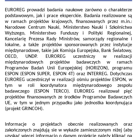
EUROREG prowadzi badania naukowe zarówno o charakterze
podstawowym, jak i prace eksperckie. Badania realizowane są
w ramach projektów krajowych, finansowanych przez m.in.:
Narodowe Centrum Nauki, Ministerstwo Nauki i Szkolnictwa
Wyższego, Ministerstwo Funduszy i Polityki Regionalnej,
Kancelarię Prezesa Rady Ministrów, samorządy regionalne i
lokalne, a także projektów sponsorowanych przez instytucje
międzynarodowe, takie jak Komisja Europejska, Bank Światowy,
OECD, UNDP. EUROREG uczestniczy w realizacji
międzynarodowych projektów badawczych w ramach
Programów Badań Unii Europejskiej (HORIZON), programu
ESPON (ESPON SUPER, ESPON 4T) oraz INTERREG. Dotychczas
EUROREG uczestniczył w realizacji ośmiu projektów ESPON, w
tym w roli koordynatora międzynarodowego zespołu
badawczego (ESPON TERCO). EUROREG realizował pięć
projektów finansowanych ze środków Programów Badawczych
UE, w tym w jednym przypadku jako jednostka koordynująca
(projekt GRINCOH).
Informacje o projektach obecnie realizowanych oraz
zakończonych znajdują sie w wykazie zamieszczonym niżej (aby
uzyskać więcej informacjo o danym projekcie należy kliknąć na