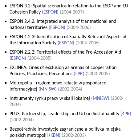
ESPON 3.2: Spatial scenarios in relation to the ESDP and EU
Cohesion Policy
(
ESPON
)
(2004-2007)
ESPON 2.4.2: Integrated analysis of transnational and
national territories
(
ESPON
)
(2004-2006)
ESPON 1.2.3: Identification of Spatially Relevant Aspects of
the Information Society
(
ESPON
)
(2004-2006)
ESPON 2.2.2: Territorial effects of the Pre-Accession Aid
(
ESPON
)
(2004-2005)
EXLINEA: Lines of exclusion as arenas of cooperration.
Policies, Practicies, Perceptions
(
5PR
)
(2003-2005)
Metropolia - region: nowe relacje w gospodarce
informacyjnej
(
MNiSW
)
(2002-2004)
Instrumenty rynku pracy w skali lokalnej
(
MNiSW
)
(2002-
2004)
PLUS: Partnership, Leadership and Urban Sustainability
(
4PR
)
(2002-2004)
Bezpośrednie inwestycje zagraniczne a polityka miejska
polskich metropolii
(
KBN
)
(2002-2003)