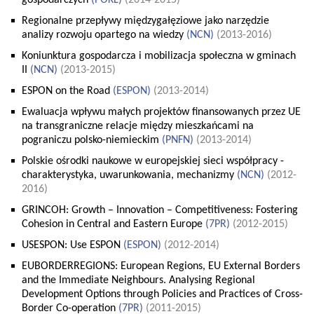
gospodarczych
(
POKL
)
(2014-2015)
Regionalne przepływy międzygałęziowe jako narzędzie
analizy rozwoju opartego na wiedzy
(
NCN
)
(2013-2016)
Koniunktura gospodarcza i mobilizacja społeczna w gminach
II
(
NCN
)
(2013-2015)
ESPON on the Road
(
ESPON
)
(2013-2014)
Ewaluacja wpływu małych projektów finansowanych przez UE
na transgraniczne relacje między mieszkańcami na
pograniczu polsko-niemieckim
(
PNFN
)
(2013-2014)
Polskie ośrodki naukowe w europejskiej sieci współpracy -
charakterystyka, uwarunkowania, mechanizmy
(
NCN
)
(2012-
2016)
GRINCOH: Growth – Innovation – Competitiveness: Fostering
Cohesion in Central and Eastern Europe
(
7PR
)
(2012-2015)
USESPON: Use ESPON
(
ESPON
)
(2012-2014)
EUBORDERREGIONS: European Regions, EU External Borders
and the Immediate Neighbours. Analysing Regional
Development Options through Policies and Practices of Cross-
Border Co-operation
(
7PR
)
(2011-2015)