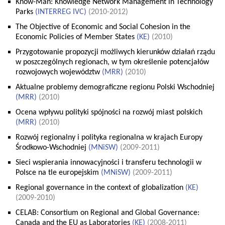
Know-Man: Knowledge Network Management in Technology
Parks
(
INTERREG IVC
)
(2010-2012)
The Objective of Economic and Social Cohesion in the
Economic Policies of Member States
(
KE
)
(2010)
Przygotowanie propozycji możliwych kierunków działań rządu
w poszczególnych regionach, w tym określenie potencjałów
rozwojowych województw
(
MRR
)
(2010)
Aktualne problemy demograficzne regionu Polski Wschodniej
(
MRR
)
(2010)
Ocena wpływu polityki spójności na rozwój miast polskich
(
MRR
)
(2010)
Rozwój regionalny i polityka regionalna w krajach Europy
Środkowo-Wschodniej
(
MNiSW
)
(2009-2011)
Sieci wspierania innowacyjności i transferu technologii w
Polsce na tle europejskim
(
MNiSW
)
(2009-2011)
Regional governance in the context of globalization
(
KE
)
(2009-2010)
CELAB: Consortium on Regional and Global Governance:
Canada and the EU as Laboratories
(
KE
)
(2008-2011)