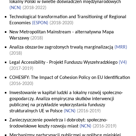
lokalny Polski w świetle doświadczeń międzynarodowych
(
NCN
)
(2018-2022)
Technological transformation and Transitioning of Regional
Economies
(
ESPON
)
(2018-2020)
New Metropolitan Mainstream - alternatywna Mapa
Warszawy
(2018)
Analiza obszarów zagrożonych trwałą marginalizacją
(
MRR
)
(2018)
Legal Accessibility - Projekt Funduszu Wyszehradzkiego
(
V4
)
(2017-2019)
COHESIFY: The Impact of Cohesion Policy on EU Identification
(2016-2020)
Inwestowanie w kapitał ludzki a lokalny rozwój społeczno-
gospodarczy. Analiza empiryczna skutków interwencji
publicznej na przykładzie wykorzystania funduszy
strukturalnych UE w Polsce
(
NCN
)
(2016-2019)
Zanieczyszczenie powietrza i dobrobyt: społeczno-
środowiskowe koszty rozwoju miast
(
NCN
)
(2016-2019)
Mechanizmy partycypacji publicznej w polityce miejskiej