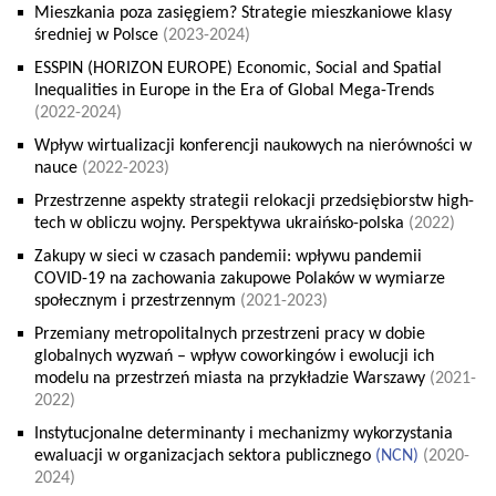
Mieszkania poza zasięgiem? Strategie mieszkaniowe klasy
średniej w Polsce
(2023-2024)
ESSPIN (HORIZON EUROPE) Economic, Social and Spatial
Inequalities in Europe in the Era of Global Mega-Trends
(2022-2024)
Wpływ wirtualizacji konferencji naukowych na nierówności w
nauce
(2022-2023)
Przestrzenne aspekty strategii relokacji przedsiębiorstw high-
tech w obliczu wojny. Perspektywa ukraińsko-polska
(2022)
Zakupy w sieci w czasach pandemii: wpływu pandemii
COVID-19 na zachowania zakupowe Polaków w wymiarze
społecznym i przestrzennym
(2021-2023)
Przemiany metropolitalnych przestrzeni pracy w dobie
globalnych wyzwań – wpływ coworkingów i ewolucji ich
modelu na przestrzeń miasta na przykładzie Warszawy
(2021-
2022)
Instytucjonalne determinanty i mechanizmy wykorzystania
ewaluacji w organizacjach sektora publicznego
(
NCN
)
(2020-
2024)