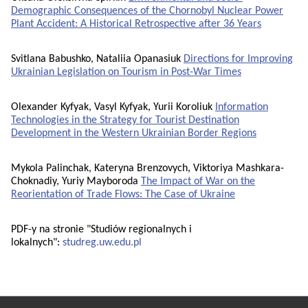
Demographic Consequences of the Chornobyl Nuclear Power
Plant Accident: A Historical Retrospective after 36 Years
Svitlana Babushko, Nataliia Opanasiuk
Directions for Improving
Ukrainian Legislation on Tourism in Post-War Times
Olexander Kyfyak, Vasyl Kyfyak, Yurii Koroliuk
Information
Technologies in the Strategy for Tourist Destination
Development in the Western Ukrainian Border Regions
Mykola Palinchak, Kateryna Brenzovych, Viktoriya Mashkara-
Choknadiy, Yuriy Mayboroda
The Impact of War on the
Reorientation of Trade Flows: The Case of Ukraine
PDF-y na stronie "Studiów regionalnych i
lokalnych":
studreg.uw.edu.pl