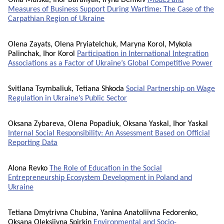
Olha Mulska, Ihor Baranyak, Iryna Demkiv
Modes and
Measures of Business Support During Wartime: The Case of the
Carpathian Region of Ukraine
Olena Zayats, Olena Pryiatelchuk, Maryna Korol, Mykola
Palinchak, Ihor Korol
Participation in International Integration
Associations as a Factor of Ukraine’s Global Competitive Power
Svitlana Tsymbaliuk, Tetiana Shkoda
Social Partnership on Wage
Regulation in Ukraine’s Public Sector
Oksana Zybareva, Olena Popadiuk, Oksana Yaskal, Ihor Yaskal
Internal Social Responsibility: An Assessment Based on Official
Reporting Data
Alona Revko
The Role of Education in the Social
Entrepreneurship Ecosystem Development in Poland and
Ukraine
Tetiana Dmytrivna Chubina, Yanina Anatoliivna Fedorenko,
Oksana Oleksiivna Spirkin
Еnvironmental and Socio-