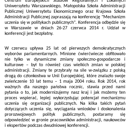
Centrum Europejskich Studiów Regionalnych i Lokalnych
Uniwersytetu Warszawskiego, Małopolska Szkoła Administracji
Publicznej Uniwersytetu Ekonomicznego oraz Krajowa Szkoła
Administracji Publicznej zapraszaj
ą na
konferencję "Mechanizm
uczenia się w politykach publicznych"
. Konferencja odbędzie się
w Warszawie w dniach 26-27 czerwca 2014 r. Udział w
konferencji jest bezpłatny.
W czerwcu upływa 25 lat od pierwszych demokratycznych
wyborów parlamentarnych. Minione ćwierćwiecze obfitowało
nie tylko w dynamiczne zmiany społeczno-gospodarcze i
kulturowe – był to również czas wielkich zmian w polskiej
administracji. Zmiany te przybrały na sile w‑związku z polską
drogą do członkostwa w Unii Europejskiej, które znalazło swoje
zwieńczenie 10 lat temu – 1 maja 2004 roku. Rok 2014, rok
ważnych dla naszego państwa rocznic, stawia przed nami
pytania o to, jak modernizujemy nasz kraj i jak możemy ten
proces wspierać, lepiej wykorzystując potencjał mechanizmu
uczenia się organizacji publicznych. Na kilka takich pytań
dotyczących uczenia się, wyciągania wniosków i doskonalenia
prorozwojowych polityk publicznych, postaramy się
odpowiedzieć w gronie pracowników administracji, naukowców
i ekspertów podczas dwudniowej konferencji.