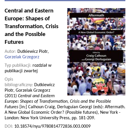
Central and Eastern
Europe: Shapes of
Transformation, Crisis
and the Possible
Futures
Autor:
Dutkiewicz Piotr,
Gorzelak Grzegorz
Typ publikacji:
rozdział w
publikacji zwartej
Opis
bibliograficzny:
Dutkiewicz
Piotr, Gorzelak Grzegorz
(2011)
Central and Eastern
Europe: Shapes of Transformation, Crisis and the Possible
Futures
[in:] Calhoun Craig, Derluguian Georgi (eds): Aftermath.
A New Global Economic Order? (Possible futures), New York -
London: New York University Press, pp. 181-209.
DOI:
10.18574/nyu/9780814772836.003.0009