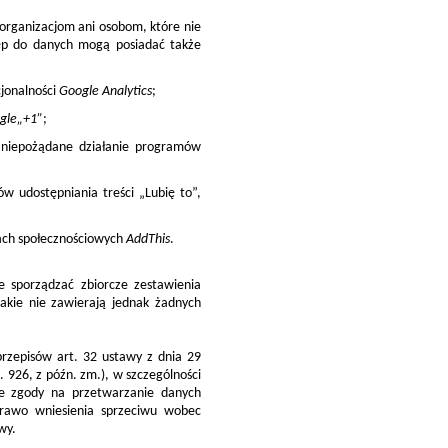
 organizacjom ani osobom, które nie
tęp do danych mogą posiadać także
cjonalności
Google Analytics
;
gle
„+1”
;
 niepożądane działanie programów
w udostępniania treści „Lubię to”,
iach społecznościowych
AddThis
.
e sporządzać zbiorcze zestawienia
akie nie zawierają jednak żadnych
przepisów art. 32 ustawy z dnia 29
. 926, z późn. zm.), w szczególności
e zgody na przetwarzanie danych
prawo wniesienia sprzeciwu wobec
wy.