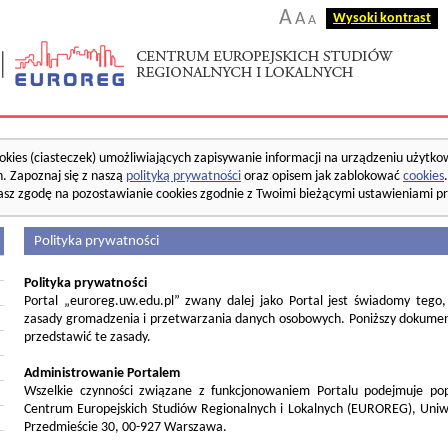
A
A
Wysoki kontrast
A
okies (ciasteczek) umożliwiających zapisywanie informacji na urządzeniu użytko
. Zapoznaj się z naszą
polityką prywatności
oraz opisem jak zablokować
cookies
asz zgodę na pozostawianie cookies zgodnie z Twoimi bieżącymi ustawieniami pr
Polityka prywatności
Polityka prywatności
Portal „euroreg.uw.edu.pl” zwany dalej jako Portal jest świadomy tego
zasady gromadzenia i przetwarzania danych osobowych. Poniższy dokument
przedstawić te zasady.
Administrowanie Portalem
Wszelkie czynności związane z funkcjonowaniem Portalu podejmuje pop
Centrum Europejskich Studiów Regionalnych i Lokalnych (EUROREG), Uniw
Przedmieście 30, 00-927 Warszawa.