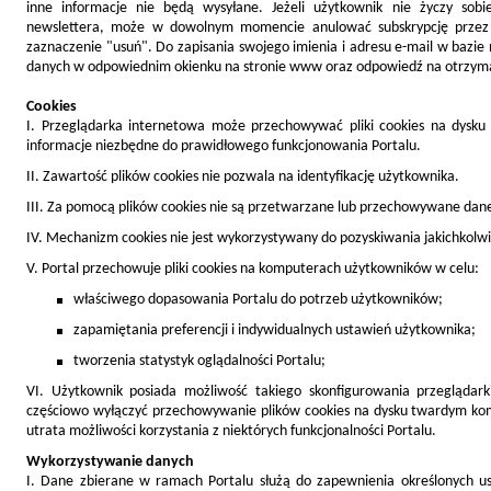
inne informacje nie będą wysyłane. Jeżeli użytkownik nie życzy sobi
newslettera, może w dowolnym momencie anulować subskrypcję przez 
zaznaczenie "usuń". Do zapisania swojego imienia i adresu e-mail w bazie 
danych w odpowiednim okienku na stronie www oraz odpowiedź na otrzymany
Cookies
I. Przeglądarka internetowa może przechowywać pliki cookies na dysku 
informacje niezbędne do prawidłowego funkcjonowania Portalu.
II. Zawartość plików cookies nie pozwala na identyfikację użytkownika.
III. Za pomocą plików cookies nie są przetwarzane lub przechowywane da
IV. Mechanizm cookies nie jest wykorzystywany do pozyskiwania jakichkolwi
V. Portal przechowuje pliki cookies na komputerach użytkowników w celu:
właściwego dopasowania Portalu do potrzeb użytkowników;
zapamiętania preferencji i indywidualnych ustawień użytkownika;
tworzenia statystyk oglądalności Portalu;
VI. Użytkownik posiada możliwość takiego skonfigurowania przeglądarki
częściowo wyłączyć przechowywanie plików cookies na dysku twardym k
utrata możliwości korzystania z niektórych funkcjonalności Portalu.
Wykorzystywanie danych
I. Dane zbierane w ramach Portalu służą do zapewnienia określonych 