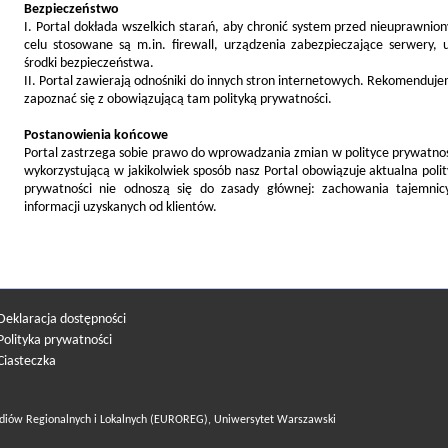
Bezpieczeństwo
I. Portal dokłada wszelkich starań, aby chronić system przed nieuprawni
celu stosowane są m.in. firewall, urządzenia zabezpieczające serwery, u
środki bezpieczeństwa.
II. Portal zawierają odnośniki do innych stron internetowych. Rekomendujem
zapoznać się z obowiązującą tam polityką prywatności.
Postanowienia końcowe
Portal zastrzega sobie prawo do wprowadzania zmian w polityce prywatno
wykorzystującą w jakikolwiek sposób nasz Portal obowiązuje aktualna poli
prywatności nie odnoszą się do zasady głównej: zachowania tajemnic
informacji uzyskanych od klientów.
Deklaracja dostępności
Polityka prywatności
Ciasteczka
diów Regionalnych i Lokalnych (EUROREG), Uniwersytet Warszawski