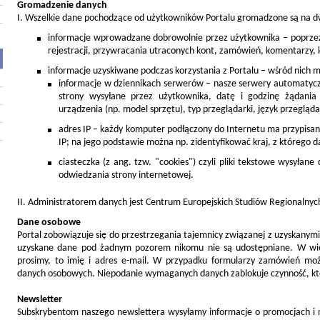
Gromadzenie danych
I. Wszelkie dane pochodzące od użytkowników Portalu gromadzone są na d
informacje wprowadzane dobrowolnie przez użytkownika – poprzez 
rejestracji, przywracania utraconych kont, zamówień, komentarzy, 
informacje uzyskiwane podczas korzystania z Portalu – wśród nich 
informacje w dziennikach serwerów – nasze serwery automatyczn
strony wysyłane przez użytkownika, datę i godzinę żądani
urządzenia (np. model sprzętu), typ przeglądarki, język przegląd
adres IP – każdy komputer podłączony do Internetu ma przypisan
IP; na jego podstawie można np. zidentyfikować kraj, z którego da
ciasteczka (z ang. tzw. "cookies") czyli pliki tekstowe wysyła
odwiedzania strony internetowej.
II. Administratorem danych jest Centrum Europejskich Studiów Regionalny
Dane osobowe
Portal zobowiązuje się do przestrzegania tajemnicy związanej z uzyskany
uzyskane dane pod żadnym pozorem nikomu nie są udostępniane. W wię
prosimy, to imię i adres e-mail. W przypadku formularzy zamówień m
danych osobowych. Niepodanie wymaganych danych zablokuje czynność, któr
Newsletter
Subskrybentom naszego newslettera wysyłamy informacje o promocjach i 