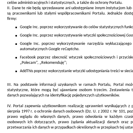
celów administracyjnych i statystycznych, a także do ochrony Portalu.
II. Dane te nie będą sprzedawane ani udostępniane innym instytucjom lub
są pracownikami lub stałymi współpracownikami Portalu. Jednakże dos
firmy:
Google Inc. poprzez wykorzystywanie do celów statystycznych funk
Google Inc. poprzez wykorzystywanie wtyczki społecznościowej
Goo
Google Inc. poprzez wykorzystywanie narzędzia wykluczającego
automatycznych
Google reCaptcha
.
Facebook poprzez obecność wtyczek społecznościowych i przyciskó
„Polecam”, „Rekomenduję”;
AddThis poprzez wykorzystanie wtyczki udostępniania treści w siec
III. Na podstawie informacji uzyskanych w ramach Portalu, Portal moż
statystyczne, które mogą być ujawniane osobom trzecim. Zestawienia t
danych pozwalających na identyfikację pojedynczych użytkowników.
IV. Portal zapewnia użytkownikom realizację uprawnień wynikających z 
sierpnia 1997 r. o ochronie danych osobowych (Dz. U. z 2002 r. Nr 101, poz
prawo wglądu do własnych danych, prawo odwołania w każdym czasi
osobowych ich dotyczących, prawo żądania aktualizacji danych oraz 
przetwarzania ich danych w przypadkach określonych w przepisach tej usta