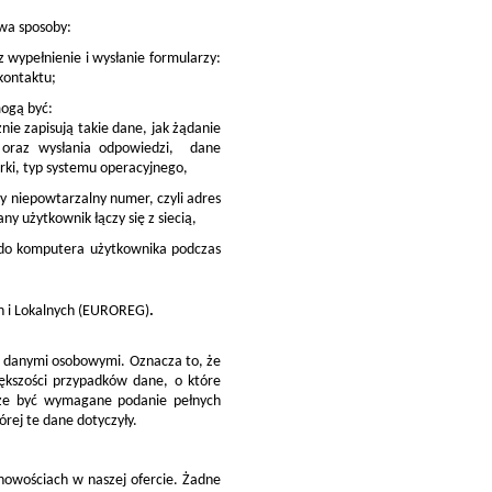
wa sposoby:
wypełnienie i wysłanie formularzy:
kontaktu;
mogą być:
ie zapisują takie dane, jak żądanie
a oraz wysłania odpowiedzi, dane
arki, typ systemu operacyjnego,
y niepowtarzalny numer, czyli adres
ny użytkownik łączy się z siecią,
ne do komputera użytkownika podczas
ch i Lokalnych (EUROREG)
.
mi danymi osobowymi. Oznacza to, że
kszości przypadków dane, o które
oże być wymagane podanie pełnych
ej te dane dotyczyły.
nowościach w naszej ofercie. Żadne