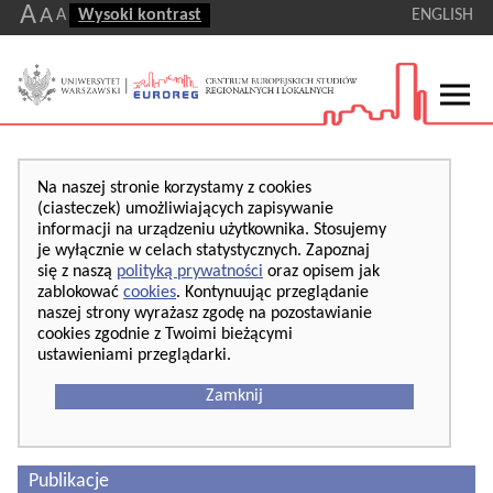
A
A
A
Wysoki kontrast
ENGLISH
Na naszej stronie korzystamy z cookies
(ciasteczek) umożliwiających zapisywanie
informacji na urządzeniu użytkownika. Stosujemy
je wyłącznie w celach statystycznych. Zapoznaj
się z naszą
polityką prywatności
oraz opisem jak
zablokować
cookies
. Kontynuując przeglądanie
naszej strony wyrażasz zgodę na pozostawianie
cookies zgodnie z Twoimi bieżącymi
ustawieniami przeglądarki.
Zamknij
Publikacje