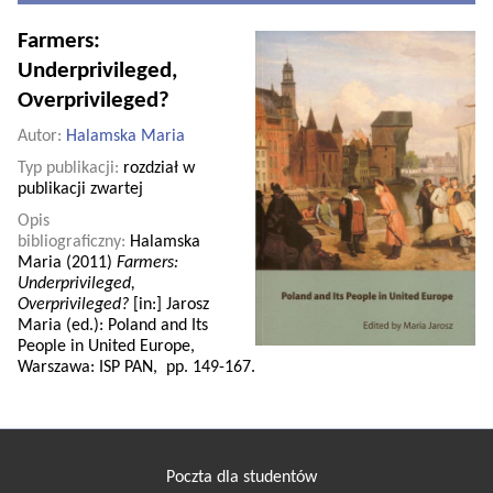
Farmers:
Underprivileged,
Overprivileged?
Autor:
Halamska Maria
Typ publikacji:
rozdział w
publikacji zwartej
Opis
bibliograficzny:
Halamska
Maria (2011)
Farmers:
Underprivileged,
Overprivileged?
[in:] Jarosz
Maria (ed.): Poland and Its
People in United Europe,
Warszawa: ISP PAN, pp. 149-167.
Poczta dla studentów