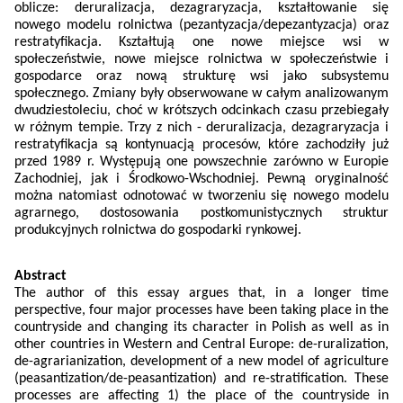
oblicze: deruralizacja, dezagraryzacja, kształtowanie się
nowego modelu rolnictwa (pezantyzacja/depezantyzacja) oraz
restratyfikacja. Kształtują one nowe miejsce wsi w
społeczeństwie, nowe miejsce rolnictwa w społeczeństwie i
gospodarce oraz nową strukturę wsi jako subsystemu
społecznego. Zmiany były obserwowane w całym analizowanym
dwudziestoleciu, choć w krótszych odcinkach czasu przebiegały
w różnym tempie. Trzy z nich - deruralizacja, dezagraryzacja i
restratyfikacja są kontynuacją procesów, które zachodziły już
przed 1989 r. Występują one powszechnie zarówno w Europie
Zachodniej, jak i Środkowo-Wschodniej. Pewną oryginalność
można natomiast odnotować w tworzeniu się nowego modelu
agrarnego, dostosowania postkomunistycznych struktur
produkcyjnych rolnictwa do gospodarki rynkowej.
Abstract
The author of this essay argues that, in a longer time
perspective, four major processes have been taking place in the
countryside and changing its character in Polish as well as in
other countries in Western and Central Europe: de-ruralization,
de-agrarianization, development of a new model of agriculture
(peasantization/de-peasantization) and re-stratification. These
processes are affecting 1) the place of the countryside in