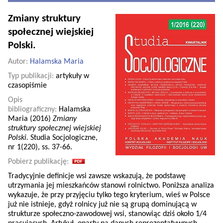
Zmiany struktury
społecznej wiejskiej
Polski.
Autor:
Halamska Maria
Typ publikacji:
artykuły w
czasopiśmie
Opis
bibliograficzny:
Halamska
Maria (2016)
Zmiany
struktury społecznej wiejskiej
Polski.
Studia Socjologiczne,
nr 1(220), ss. 37-66.
Pobierz publikację:
Tradycyjnie definicje wsi zawsze wskazują, że podstawę
utrzymania jej mieszkańców stanowi rolnictwo. Poniższa analiza
wykazuje, że przy przyjęciu tylko tego kryterium, wieś w Polsce
już nie istnieje, gdyż rolnicy już nie są grupą dominującą w
strukturze społeczno-zawodowej wsi, stanowiąc dziś około 1/4