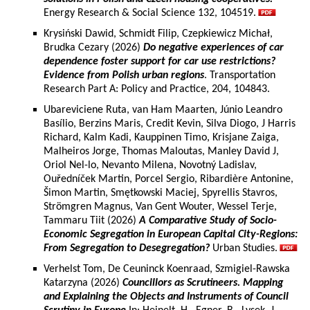
Energy Research & Social Science 132, 104519.
Krysiński Dawid, Schmidt Filip, Czepkiewicz Michał,
Brudka Cezary (2026)
Do negative experiences of car
dependence foster support for car use restrictions?
Evidence from Polish urban regions
. Transportation
Research Part A: Policy and Practice, 204, 104843.
Ubareviciene Ruta, van Ham Maarten, Júnio Leandro
Basílio, Berzins Maris, Credit Kevin, Silva Diogo, J Harris
Richard, Kalm Kadi, Kauppinen Timo, Krisjane Zaiga,
Malheiros Jorge, Thomas Maloutas, Manley David J,
Oriol Nel-lo, Nevanto Milena, Novotný Ladislav,
Ouředníček Martin, Porcel Sergio, Ribardière Antonine,
Šimon Martin, Smętkowski Maciej, Spyrellis Stavros,
Strömgren Magnus, Van Gent Wouter, Wessel Terje,
Tammaru Tiit (2026)
A Comparative Study of Socio-
Economic Segregation in European Capital City-Regions:
From Segregation to Desegregation?
Urban Studies.
Verhelst Tom, De Ceuninck Koenraad, Szmigiel-Rawska
Katarzyna (2026)
Councillors as Scrutineers. Mapping
and Explaining the Objects and Instruments of Council