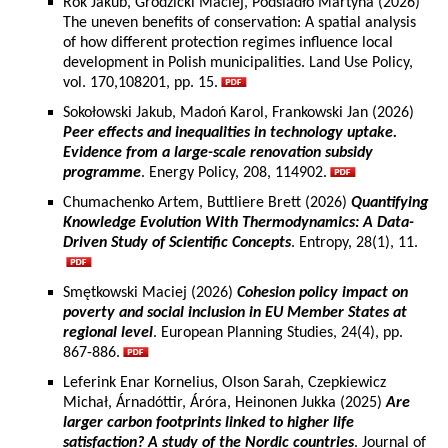
Rok Jakub, Grodzicki Maciej, Podsiadło Martyna (2026)
The uneven benefits of conservation: A spatial analysis
of how different protection regimes influence local
development in Polish municipalities. Land Use Policy,
vol. 170,108201, pp. 15.
Sokołowski Jakub, Madoń Karol, Frankowski Jan (2026)
Peer effects and inequalities in technology uptake.
Evidence from a large-scale renovation subsidy
programme
. Energy Policy, 208, 114902.
Chumachenko Artem, Buttliere Brett (2026)
Quantifying
Knowledge Evolution With Thermodynamics: A Data-
Driven Study of Scientific Concepts
. Entropy, 28(1), 11.
Smętkowski Maciej (2026)
Cohesion policy impact on
poverty and social inclusion in EU Member States at
regional level
. European Planning Studies, 24(4), pp.
867-886.
Leferink Enar Kornelius, Olson Sarah, Czepkiewicz
Michał, Árnadóttir, Áróra, Heinonen Jukka (2025)
Are
larger carbon footprints linked to higher life
satisfaction? A study of the Nordic countries
. Journal of