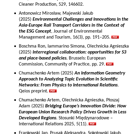
Cleaner Production, 529, 146602.
Antonowicz Mirosław, Majewski Jakub
(2025)
Environmental Challenges and Innovations in the
Asia-Europe Rail Transport Corridors in the Context of
the ESG Concept
, Journal of Environmental
Management and Tourism, 16(3), pp. 191–205.
Boschma Ron, Iammarino Simona, Olechnicka Agnieszka
(2025)
Interregional collaboration: opportunities for S3
and place-based policies.
Brussels: European
Commission, Community of Practice, pp. 29.
Chumachenko Artem (2025)
An Information Geometry
Approach to Analyzing Topic Evolution in Scientific
Networks: From Physics to International Relations
.
Qeios preprint.
Chumachenko Artem, Olechnicka Agnieszka, Płoszaj
Adam (2025)
Bridging Europe’s Innovation Divide: How
European Union Research Policy Drives Growth in Less
Developed Regions
. Stosunki Międzynarodowe –
International Relations 2025, 5(11).
Frankowski Jan, Prusak Aleksandra, Sokołowski Jakub,