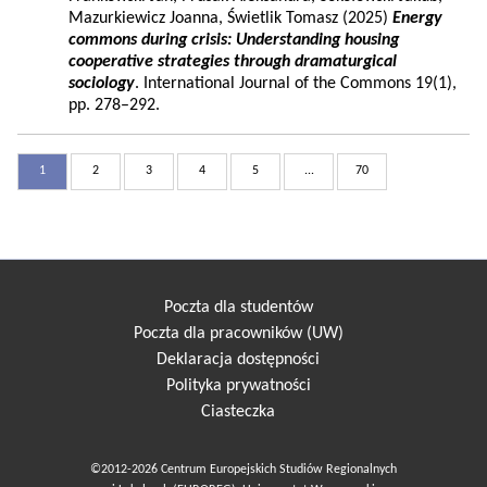
Mazurkiewicz Joanna, Świetlik Tomasz (2025)
Energy
commons during crisis: Understanding housing
cooperative strategies through dramaturgical
sociology
. International Journal of the Commons 19(1),
pp. 278–292.
1
2
3
4
5
...
70
Poczta dla studentów
Poczta dla pracowników (UW)
Deklaracja dostępności
Polityka prywatności
Ciasteczka
©2012-2026 Centrum Europejskich Studiów Regionalnych