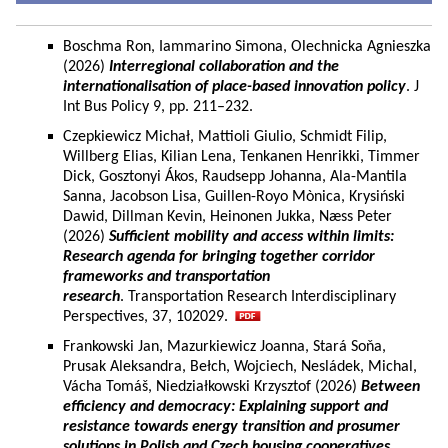
Boschma Ron, Iammarino Simona, Olechnicka Agnieszka
(2026)
Interregional collaboration and the
internationalisation of place-based innovation policy
. J
Int Bus Policy 9, pp. 211–232.
Czepkiewicz Michał, Mattioli Giulio, Schmidt Filip,
Willberg Elias, Kilian Lena, Tenkanen Henrikki, Timmer
Dick, Gosztonyi Ákos, Raudsepp Johanna, Ala-Mantila
Sanna, Jacobson Lisa, Guillen-Royo Mònica, Krysiński
Dawid, Dillman Kevin, Heinonen Jukka, Næss Peter
(2026)
Sufficient mobility and access within limits:
Research agenda for bringing together corridor
frameworks and transportation
research
. Transportation Research Interdisciplinary
Perspectives, 37, 102029.
Frankowski Jan, Mazurkiewicz Joanna, Stará Soňa,
Prusak Aleksandra, Bełch, Wojciech, Nesládek, Michal,
Vácha Tomáš, Niedziałkowski Krzysztof (2026)
Between
efficiency and democracy: Explaining support and
resistance towards energy transition and prosumer
solutions in Polish and Czech housing cooperatives.