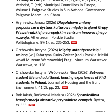
Scrutiny in Europe
In: Heinelt, H., Egner, B., Lysek, J.,
Verhelst, T. (eds) Municipal Councillors in Europe,
Volume I. Palgrave Studies in Sub-National Governance.
Palgrave Macmillan, Cham.
Hryniewicz Janusz (2026)
Długofalowe zmiany
gospodarcze a dystans kulturowy między krajami Grupy
Wyszehradzkiej a europejskim centrum innowacyjnego
rozwoju
. Athenaeum. Polskie Studia
Politologiczne, 89(1), ss. 235-253.
Orchowska Justyna (2026)
Między autentycznością i
zmianą
[w:] Katarzyna Kuzko-Zwierz (red.) Praskie ścieżki
wokół Muzeum Warszawskiej Pragi, Muzeum Warszawy:
Warszawa, ss. 128.
Orchowska Justyna, Wróblewska Nina (2026)
Between
student life and adulthood: housing experiences of PhD
students in Poland
. Journal of Housing and the Built
Environment, 41(2), pp. 23.
Rok Jakub, Boćkowski Mariusz (2026)
Sprawiedliwa
transformacja obszarów przyrodniczo cennych
. Bystra,
ss. 111.