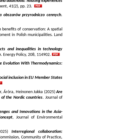
and adulthood: housing experiences
ment, 41(2), pp. 23.
ja obszarów przyrodniczo cennych
.
benefits of conservation: A spatial
pment in Polish municipalities. Land
cts and inequalities in technology
e
. Energy Policy, 208, 114902.
e Evolution With Thermodynamics:
ocial inclusion in EU Member States
ir, Áróra, Heinonen Jukka (2025)
Are
y of the Nordic countries
. Journal of
enges and Innovations in the Asia-
Concept
, Journal of Environmental
025)
Interregional collaboration:
Commission, Community of Practice,