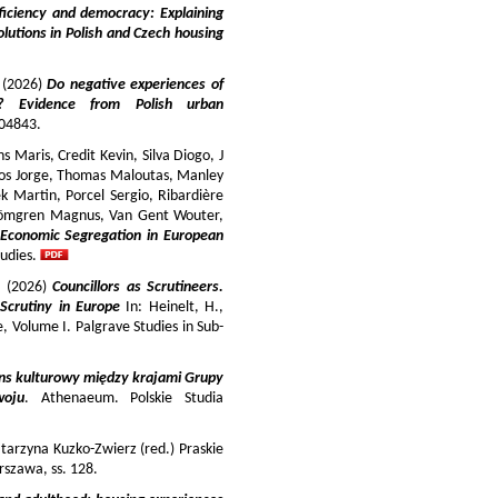
iciency and democracy: Explaining
lutions in Polish and Czech housing
y (2026)
Do negative experiences of
s? Evidence from Polish urban
 104843.
 Maris, Credit Kevin, Silva Diogo, J
iros Jorge, Thomas Maloutas, Manley
k Martin, Porcel Sergio, Ribardière
Strömgren Magnus, Van Gent Wouter,
-Economic Segregation in European
udies.
a (2026)
Councillors as Scrutineers.
Scrutiny in Europe
In: Heinelt, H.,
pe, Volume I. Palgrave Studies in Sub-
ns kulturowy między krajami Grupy
woju
. Athenaeum. Polskie Studia
tarzyna Kuzko-Zwierz (red.) Praskie
szawa, ss. 128.