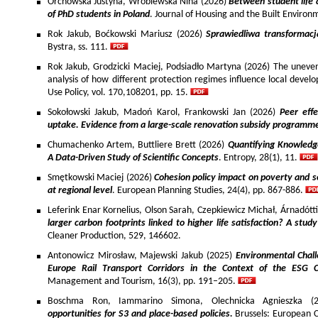
Orchowska Justyna, Wróblewska Nina (2026)
Between student life 
of PhD students in Poland
. Journal of Housing and the Built Environ
Rok Jakub, Boćkowski Mariusz (2026)
Sprawiedliwa transformac
Bystra, ss. 111.
Rok Jakub, Grodzicki Maciej, Podsiadło Martyna (2026) The uneven 
analysis of how different protection regimes influence local develo
Use Policy, vol. 170,108201, pp. 15.
Sokołowski Jakub, Madoń Karol, Frankowski Jan (2026)
Peer effe
uptake. Evidence from a large-scale renovation subsidy programm
Chumachenko Artem, Buttliere Brett (2026)
Quantifying Knowledg
A Data-Driven Study of Scientific Concepts
. Entropy, 28(1), 11.
Smętkowski Maciej (2026)
Cohesion policy impact on poverty and s
at regional level
. European Planning Studies, 24(4), pp. 867-886.
Leferink Enar Kornelius, Olson Sarah, Czepkiewicz Michał, Árnadótt
larger carbon footprints linked to higher life satisfaction? A stud
Cleaner Production, 529, 146602.
Antonowicz Mirosław, Majewski Jakub (2025)
Environmental Chall
Europe Rail Transport Corridors in the Context of the ESG 
Management and Tourism, 16(3), pp. 191–205.
Boschma Ron, Iammarino Simona, Olechnicka Agnieszka (2
opportunities for S3 and place-based policies.
Brussels: European 