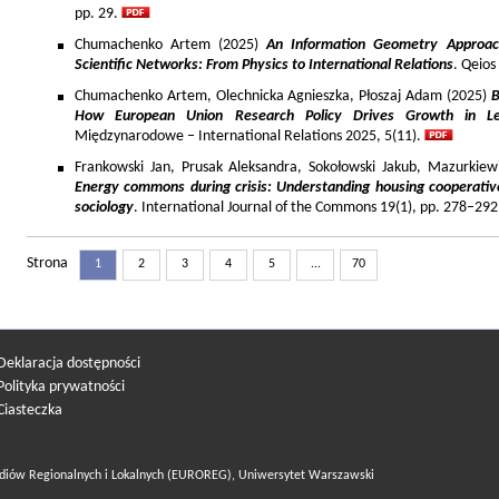
pp. 29.
Chumachenko Artem (2025)
An Information Geometry Approach
Scientific Networks: From Physics to International Relations
. Qeios
Chumachenko Artem, Olechnicka Agnieszka, Płoszaj Adam (2025)
B
How European Union Research Policy Drives Growth in Le
Międzynarodowe – International Relations 2025, 5(11).
Frankowski Jan, Prusak Aleksandra, Sokołowski Jakub, Mazurkiew
Energy commons during crisis: Understanding housing cooperativ
sociology
. International Journal of the Commons 19(1), pp. 278–292
Strona
1
2
3
4
5
...
70
Deklaracja dostępności
Polityka prywatności
Ciasteczka
diów Regionalnych i Lokalnych (EUROREG), Uniwersytet Warszawski