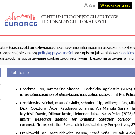
A
A
Wysoki kontrast
A
okies (ciasteczek) umożliwiających zapisywanie informacji na urządzeniu użytko
. Zapoznaj się z naszą
polityką prywatności
oraz opisem jak zablokować
cookies
asz zgodę na pozostawianie cookies zgodnie z Twoimi bieżącymi ustawieniami pr
Publikacje
Boschma Ron, Iammarino Simona, Olechnicka Agnieszka (2026)
I
internationalisation of place-based innovation policy
. J Int Bus Poli
Czepkiewicz Michał, Mattioli Giulio, Schmidt Filip, Willberg Elias, K
Dick, Gosztonyi Ákos, Raudsepp Johanna, Ala-Mantila Sanna, Ja
Krysiński Dawid, Dillman Kevin, Heinonen Jukka, Næss Peter (2026)
limits: Research agenda for bringing together corridor
research
. Transportation Research Interdisciplinary Perspectives, 
Frankowski Jan, Mazurkiewicz Joanna, Stará Soňa, Prusak Aleks