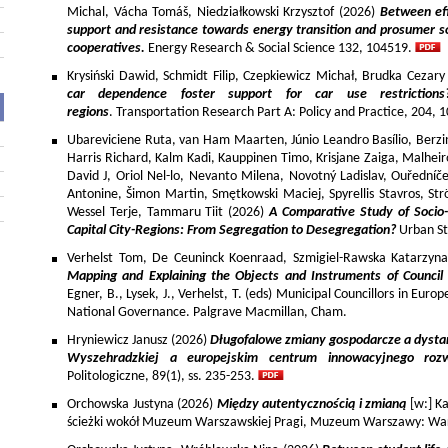
Michal, Vácha Tomáš, Niedziałkowski Krzysztof (2026)
Between eff
support and resistance towards energy transition and prosumer so
cooperatives.
Energy Research & Social Science 132, 104519.
Krysiński Dawid, Schmidt Filip, Czepkiewicz Michał, Brudka Cezar
car dependence foster support for car use restriction
regions
. Transportation Research Part A: Policy and Practice, 204,
Ubareviciene Ruta, van Ham Maarten, Júnio Leandro Basílio, Berzins
Harris Richard, Kalm Kadi, Kauppinen Timo, Krisjane Zaiga, Malhe
David J, Oriol Nel-lo, Nevanto Milena, Novotný Ladislav, Ouředníče
Antonine, Šimon Martin, Smętkowski Maciej, Spyrellis Stavros, 
Wessel Terje, Tammaru Tiit (2026)
A Comparative Study of Socio
Capital City-Regions: From Segregation to Desegregation?
Urban St
Verhelst Tom, De Ceuninck Koenraad, Szmigiel-Rawska Katarzyn
Mapping and Explaining the Objects and Instruments of Council 
Egner, B., Lysek, J., Verhelst, T. (eds) Municipal Councillors in Euro
National Governance. Palgrave Macmillan, Cham.
Hryniewicz Janusz (2026)
Długofalowe zmiany gospodarcze a dysta
Wyszehradzkiej a europejskim centrum innowacyjnego roz
Politologiczne, 89(1), ss. 235-253.
Orchowska Justyna (2026)
Między autentycznością i zmianą
[w:] Ka
ścieżki wokół Muzeum Warszawskiej Pragi, Muzeum Warszawy: War