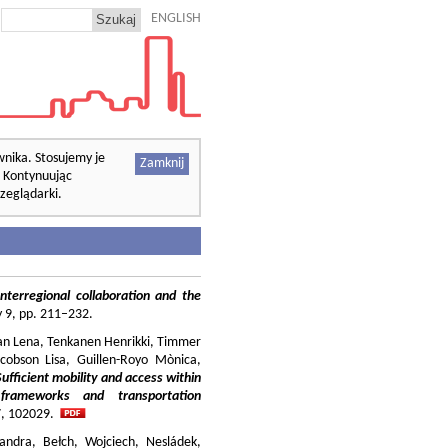
ENGLISH
wnika. Stosujemy je
Zamknij
. Kontynuując
zeglądarki.
nterregional collaboration and the
cy 9, pp. 211–232.
ilian Lena, Tenkanen Henrikki, Timmer
cobson Lisa, Guillen-Royo Mònica,
Sufficient mobility and access within
 frameworks and transportation
37, 102029.
andra, Bełch, Wojciech, Nesládek,