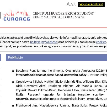
A
A
Wysoki kontrast
A
okies (ciasteczek) umożliwiających zapisywanie informacji na urządzeniu użytko
. Zapoznaj się z naszą
polityką prywatności
oraz opisem jak zablokować
cookies
asz zgodę na pozostawianie cookies zgodnie z Twoimi bieżącymi ustawieniami pr
Publikacje
Boschma Ron, Iammarino Simona, Olechnicka Agnieszka (2026)
I
internationalisation of place-based innovation policy
. J Int Bus Poli
Czepkiewicz Michał, Mattioli Giulio, Schmidt Filip, Willberg Elias, K
Dick, Gosztonyi Ákos, Raudsepp Johanna, Ala-Mantila Sanna, Ja
Krysiński Dawid, Dillman Kevin, Heinonen Jukka, Næss Peter (2026)
limits: Research agenda for bringing together corridor
research
. Transportation Research Interdisciplinary Perspectives, 
Frankowski Jan, Mazurkiewicz Joanna, Stará Soňa, Prusak Aleks