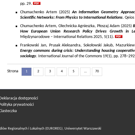
pp. 29.
Chumachenko Artem (2025)
An Information Geometry Approach
Scientific Networks: From Physics to International Relations
. Qeios
Chumachenko Artem, Olechnicka Agnieszka, Płoszaj Adam (2025)
B
How European Union Research Policy Drives Growth in Le
Międzynarodowe – International Relations 2025, 5(11).
Frankowski Jan, Prusak Aleksandra, Sokołowski Jakub, Mazurkiew
Energy commons during crisis: Understanding housing cooperativ
sociology
. International Journal of the Commons 19(1), pp. 278–292
Strona
1
2
3
4
5
...
70
Deklaracja dostępności
Polityka prywatności
Ciasteczka
diów Regionalnych i Lokalnych (EUROREG), Uniwersytet Warszawski