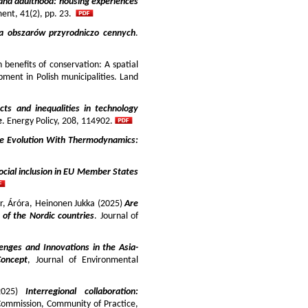
and adulthood: housing experiences
ment, 41(2), pp. 23.
ja obszarów przyrodniczo cennych
.
benefits of conservation: A spatial
pment in Polish municipalities. Land
cts and inequalities in technology
e
. Energy Policy, 208, 114902.
e Evolution With Thermodynamics:
ocial inclusion in EU Member States
ir, Áróra, Heinonen Jukka (2025)
Are
y of the Nordic countries
. Journal of
enges and Innovations in the Asia-
Concept
, Journal of Environmental
025)
Interregional collaboration:
Commission, Community of Practice,