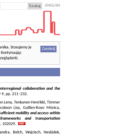
ENGLISH
wnika. Stosujemy je
Zamknij
. Kontynuując
zeglądarki.
nterregional collaboration and the
cy 9, pp. 211–232.
ilian Lena, Tenkanen Henrikki, Timmer
cobson Lisa, Guillen-Royo Mònica,
Sufficient mobility and access within
 frameworks and transportation
37, 102029.
andra, Bełch, Wojciech, Nesládek,