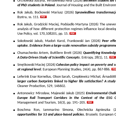
Orchowska Justyna, Wróblewska Nina (2026)
Between student life 
of PhD students in Poland
. Journal of Housing and the Built Environ
Rok Jakub, Boćkowski Mariusz (2026)
Sprawiedliwa transformac
Bystra, ss. 111.
Rok Jakub, Grodzicki Maciej, Podsiadło Martyna (2026) The uneven 
analysis of how different protection regimes influence local develo
Use Policy, vol. 170,108201, pp. 15.
Sokołowski Jakub, Madoń Karol, Frankowski Jan (2026)
Peer effe
uptake. Evidence from a large-scale renovation subsidy programm
Chumachenko Artem, Buttliere Brett (2026)
Quantifying Knowledg
A Data-Driven Study of Scientific Concepts
. Entropy, 28(1), 11.
Smętkowski Maciej (2026)
Cohesion policy impact on poverty and s
at regional level
. European Planning Studies, 24(4), pp. 867-886.
Leferink Enar Kornelius, Olson Sarah, Czepkiewicz Michał, Árnadótt
larger carbon footprints linked to higher life satisfaction? A stud
Cleaner Production, 529, 146602.
Antonowicz Mirosław, Majewski Jakub (2025)
Environmental Chall
Europe Rail Transport Corridors in the Context of the ESG 
Management and Tourism, 16(3), pp. 191–205.
Boschma Ron, Iammarino Simona, Olechnicka Agnieszka (2
opportunities for S3 and place-based policies.
Brussels: European 