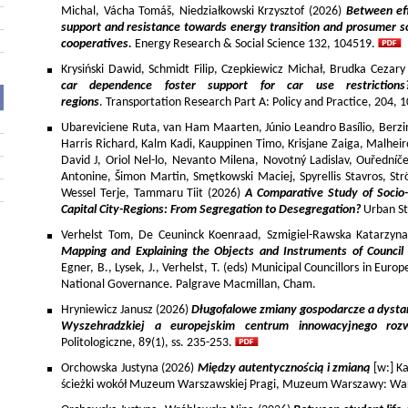
Michal, Vácha Tomáš, Niedziałkowski Krzysztof (2026)
Between eff
support and resistance towards energy transition and prosumer so
cooperatives.
Energy Research & Social Science 132, 104519.
Krysiński Dawid, Schmidt Filip, Czepkiewicz Michał, Brudka Cezar
car dependence foster support for car use restriction
regions
. Transportation Research Part A: Policy and Practice, 204,
Ubareviciene Ruta, van Ham Maarten, Júnio Leandro Basílio, Berzins
Harris Richard, Kalm Kadi, Kauppinen Timo, Krisjane Zaiga, Malhe
David J, Oriol Nel-lo, Nevanto Milena, Novotný Ladislav, Ouředníče
Antonine, Šimon Martin, Smętkowski Maciej, Spyrellis Stavros, 
Wessel Terje, Tammaru Tiit (2026)
A Comparative Study of Socio
Capital City-Regions: From Segregation to Desegregation?
Urban St
Verhelst Tom, De Ceuninck Koenraad, Szmigiel-Rawska Katarzyn
Mapping and Explaining the Objects and Instruments of Council 
Egner, B., Lysek, J., Verhelst, T. (eds) Municipal Councillors in Euro
National Governance. Palgrave Macmillan, Cham.
Hryniewicz Janusz (2026)
Długofalowe zmiany gospodarcze a dysta
Wyszehradzkiej a europejskim centrum innowacyjnego roz
Politologiczne, 89(1), ss. 235-253.
Orchowska Justyna (2026)
Między autentycznością i zmianą
[w:] Ka
ścieżki wokół Muzeum Warszawskiej Pragi, Muzeum Warszawy: War