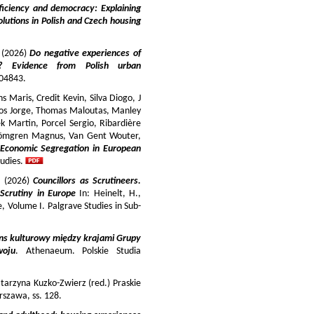
iciency and democracy: Explaining
lutions in Polish and Czech housing
y (2026)
Do negative experiences of
s? Evidence from Polish urban
 104843.
 Maris, Credit Kevin, Silva Diogo, J
iros Jorge, Thomas Maloutas, Manley
k Martin, Porcel Sergio, Ribardière
Strömgren Magnus, Van Gent Wouter,
-Economic Segregation in European
udies.
a (2026)
Councillors as Scrutineers.
Scrutiny in Europe
In: Heinelt, H.,
pe, Volume I. Palgrave Studies in Sub-
ns kulturowy między krajami Grupy
woju
. Athenaeum. Polskie Studia
tarzyna Kuzko-Zwierz (red.) Praskie
szawa, ss. 128.