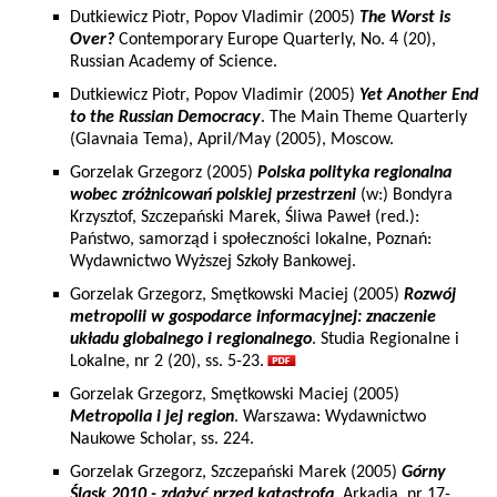
Dutkiewicz Piotr, Popov Vladimir (2005)
The Worst is
Over?
Contemporary Europe Quarterly, No. 4 (20),
Russian Academy of Science.
Dutkiewicz Piotr, Popov Vladimir (2005)
Yet Another End
to the Russian Democracy
. The Main Theme Quarterly
(Glavnaia Tema), April/May (2005), Moscow.
Gorzelak Grzegorz (2005)
Polska polityka regionalna
wobec zróżnicowań polskiej przestrzeni
(w:) Bondyra
Krzysztof, Szczepański Marek, Śliwa Paweł (red.):
Państwo, samorząd i społeczności lokalne, Poznań:
Wydawnictwo Wyższej Szkoły Bankowej.
Gorzelak Grzegorz, Smętkowski Maciej (2005)
Rozwój
metropolii w gospodarce informacyjnej: znaczenie
układu globalnego i regionalnego
. Studia Regionalne i
Lokalne, nr 2 (20), ss. 5-23.
Gorzelak Grzegorz, Smętkowski Maciej (2005)
Metropolia i jej region
. Warszawa: Wydawnictwo
Naukowe Scholar, ss. 224.
Gorzelak Grzegorz, Szczepański Marek (2005)
Górny
Śląsk 2010 - zdążyć przed katastrofą
. Arkadia, nr 17-