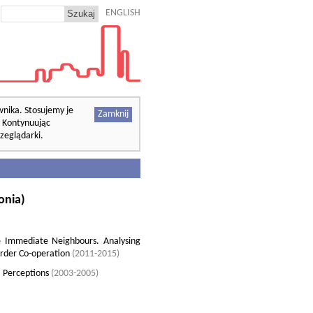
ENGLISH
wnika. Stosujemy je
Zamknij
. Kontynuując
zeglądarki.
onia)
Immediate Neighbours. Analysing
order Co-operation
(2011-2015)
s, Perceptions
(2003-2005)