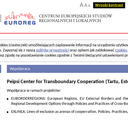
A
A
Wysoki kontrast
A
okies (ciasteczek) umożliwiających zapisywanie informacji na urządzeniu użytko
. Zapoznaj się z naszą
polityką prywatności
oraz opisem jak zablokować
cookies
asz zgodę na pozostawianie cookies zgodnie z Twoimi bieżącymi ustawieniami pr
Współpraca
Peipsi Center for Transboundary Cooperation (Tartu, Est
Współpraca w ramach projektów:
EUBORDERREGIONS: European Regions, EU External Borders and the 
Regional Development Options through Policies and Practices of Cross-B
EXLINEA: Lines of exclusion as arenas of cooperration. Policies, Practicie