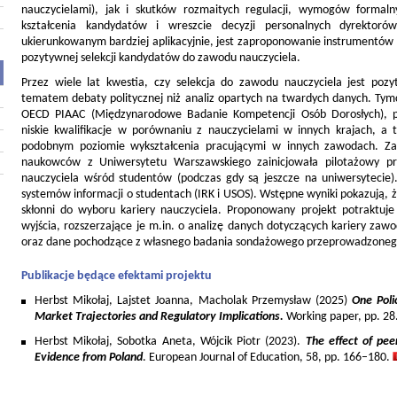
nauczycielami), jak i skutków rozmaitych regulacji, wymogów formaln
kształcenia kandydatów i wreszcie decyzji personalnych dyrektoró
ukierunkowanym bardziej aplikacyjnie, jest zaproponowanie instrumentów po
pozytywnej selekcji kandydatów do zawodu nauczyciela.
Przez wiele lat kwestia, czy selekcja do zawodu nauczyciela jest poz
tematem debaty politycznej niż analiz opartych na twardych danych. Ty
OECD PIAAC (Międzynarodowe Badanie Kompetencji Osób Dorosłych), po
niskie kwalifikacje w porównaniu z nauczycielami w innych krajach, 
podobnym poziomie wykształcenia pracującymi w innych zawodach. Za
naukowców z Uniwersytetu Warszawskiego zainicjowała pilotażowy pr
nauczyciela wśród studentów (podczas gdy są jeszcze na uniwersytecie)
systemów informacji o studentach (IRK i USOS). Wstępne wyniki pokazują, że
skłonni do wyboru kariery nauczyciela. Proponowany projekt potraktuje
wyjścia, rozszerzające je m.in. o analizę danych dotyczących kariery z
oraz dane pochodzące z własnego badania sondażowego przeprowadzonego 
Publikacje będące efektami projektu
Herbst Mikołaj, Lajstet Joanna, Macholak Przemysław (2025)
One Poli
Market Trajectories and Regulatory Implications.
Working paper, pp. 28
Herbst Mikołaj, Sobotka Aneta, Wójcik Piotr (2023).
The effect of pee
Evidence from Poland
. European Journal of Education, 58, pp. 166–180.