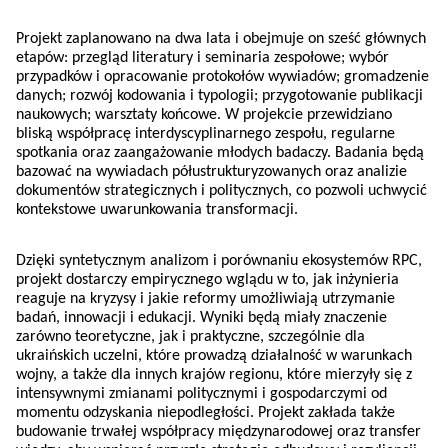
Projekt zaplanowano na dwa lata i obejmuje on sześć głównych
etapów: przegląd literatury i seminaria zespołowe; wybór
przypadków i opracowanie protokołów wywiadów; gromadzenie
danych; rozwój kodowania i typologii; przygotowanie publikacji
naukowych; warsztaty końcowe. W projekcie przewidziano
bliską współpracę interdyscyplinarnego zespołu, regularne
spotkania oraz zaangażowanie młodych badaczy. Badania będą
bazować na wywiadach półustrukturyzowanych oraz analizie
dokumentów strategicznych i politycznych, co pozwoli uchwycić
kontekstowe uwarunkowania transformacji.
Dzięki syntetycznym analizom i porównaniu ekosystemów RPC,
projekt dostarczy empirycznego wglądu w to, jak inżynieria
reaguje na kryzysy i jakie reformy umożliwiają utrzymanie
badań, innowacji i edukacji. Wyniki będą miały znaczenie
zarówno teoretyczne, jak i praktyczne, szczególnie dla
ukraińskich uczelni, które prowadzą działalność w warunkach
wojny, a także dla innych krajów regionu, które mierzyły się z
intensywnymi zmianami politycznymi i gospodarczymi od
momentu odzyskania niepodległości. Projekt zakłada także
budowanie trwałej współpracy międzynarodowej oraz transfer