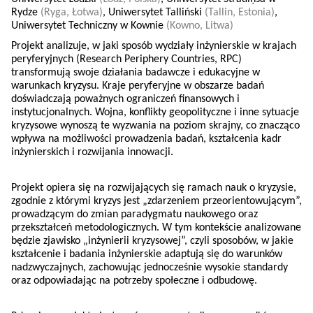
Rydze
(Ryga, Łotwa)
,
Uniwersytet Talliński
(Tallin, Estonia)
,
Uniwersytet Techniczny w Kownie
(Kowno, Litwa)
Projekt analizuje, w jaki sposób wydziały inżynierskie w krajach
peryferyjnych (Research Periphery Countries, RPC)
transformują swoje działania badawcze i edukacyjne w
warunkach kryzysu. Kraje peryferyjne w obszarze badań
doświadczają poważnych ograniczeń finansowych i
instytucjonalnych. Wojna, konflikty geopolityczne i inne sytuacje
kryzysowe wynoszą te wyzwania na poziom skrajny, co znacząco
wpływa na możliwości prowadzenia badań, kształcenia kadr
inżynierskich i rozwijania innowacji.
Projekt opiera się na rozwijających się ramach nauk o kryzysie,
zgodnie z którymi kryzys jest „zdarzeniem przeorientowującym”,
prowadzącym do zmian paradygmatu naukowego oraz
przekształceń metodologicznych. W tym kontekście analizowane
będzie zjawisko „inżynierii kryzysowej”, czyli sposobów, w jakie
kształcenie i badania inżynierskie adaptują się do warunków
nadzwyczajnych, zachowując jednocześnie wysokie standardy
oraz odpowiadając na potrzeby społeczne i odbudowę.