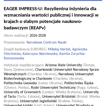
EAGER IMPRESS-U: Rezylientna inżynieria dla
wzmacniania wartości publicznej i innowacji w
krajach o słabym potencjale naukowo-
badawczym (REAPv)
Okres realizacji:
2026-2028
Finansowanie:
Narodowe Centrum Nauki
Zespół badawczy EUROREG:
Mikołaj Herbst
,
Agnieszka
Olechnicka
,
Katarzyna Skórniewska
,
Kamila Zarychta-
Romanowska
Instytucje współpracujące:
Arizona State University
(Tempe,
Stany Zjednoczone)
,
Charkowski Uniwersytet Narodowy Spraw
Wewnętrznych
(Charków, Ukraina)
,
Narodowy Uniwersytet
Biotechnologiczny w Charkowie
(Charków, Ukraina)
,
Politechnika Lwowska
(Lwów, Ukraina)
,
Politechnika Śląska
(Gliwice, Polska)
,
Ryski Uniwersytet Techniczny
(Ryga, Łotwa)
,
University of Greenwich
(Londyn, Wielka Brytania)
,
University
of Tartu
(Tartu, Estonia)
,
Uniwersytet Bristolski
(Bristol, Wielka
Brytania)
,
Uniwersytet Jagielloński
(Kraków, Polska)
,
Uniwersytet Łódzki
(Łódź, Polska)
,
Uniwersytet Stradiņša w