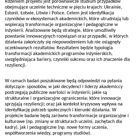
Rdzeniem projektu jest porównawcze studium przypadków
obejmujące uczelnie techniczne w pięciu krajach: Ukrainie,
Estonii, Łotwie, Litwie i Polsce. Celem jest identyfikacja
czynników w ekosystemach akademickich, które utrudniają lub
wspierają transformacje organizacyjne i pedagogiczne w
inżynierii. Analizowane będą strategie, które umożliwiły
powstanie innowacyjnych rozwiązań oraz przypadki, w których
działania zakończyły się niepowodzeniem lub nie osiągnęły
oczekiwanych rezultatów. Rezultatem będzie typologia
transformacji akademickich programów inżynierskich,
uwzględniająca bariery, czynniki sukcesu oraz ich znaczenie dla
rezyliencji.
W ramach badań poszukiwane będą odpowiedzi na pytania
dotyczące: sposobów, w jaki decydenci i liderzy akademiccy
postrzegają publiczne wartości w inżynierii; jakie są
strukturalne i organizacyjne ograniczenia; które innowacje
sprzyjają rezyliencji; oraz jak kontekst kryzysowy wpływa na
identyfikację potrzeb społecznych i kierunki działania. W
projekcie badane będą zarówno transformacje organizacyjne i
kulturowe (np. zmiany w strukturach uczelni, zachętach dla
kadry), jak i pedagogiczne (np. nowe formy uczenia,
współtworzenia wiedzy, programy studiów).