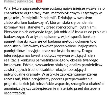
Pobierz publikację:
W artykule zaprezentowane zostaną najważniejsze wyzwania o
charakterze organizacyjnym, metodologicznym i etycznym w
projekcie „Pamiętniki Pandemii”. Działając w swoistym
„laboratorium badawczym”, którym stała się pandemia
koronawirusa, stanęłyśmy przed różnorodnymi pytaniami.
Pierwsze z nich dotyczyło tego, jak oddzielić konkurs od projektu
badawczego. W artykule opiszemy, w jaki sposób konkurs
pamiętnikarski różni się od badania metodą dokumentów
osobistych. Omówimy również proces wyboru najlepszych
pamiętników i przyjęte przez nas kryteria oceny. Druga
interesująca nas kwestia dotyczy wyzwań wiążących się z
realizacją konkursu pamiętnikarskiego w okresie twardego
lockdownu. Później wyzwaniem stała się analiza pamiętników
zawierających trudne, osobiste relacje i opisujących
indywidualne dramaty. W artykule zaprezentujemy szereg
rozwiązań, które przyjęłyśmy podczas przeprowadzania
projektu, takich jak koleżeńskie wsparcie, szczególna dbałość o
anonimizację czy zabezpieczenie materiału przed dostępem
osób trzecich.