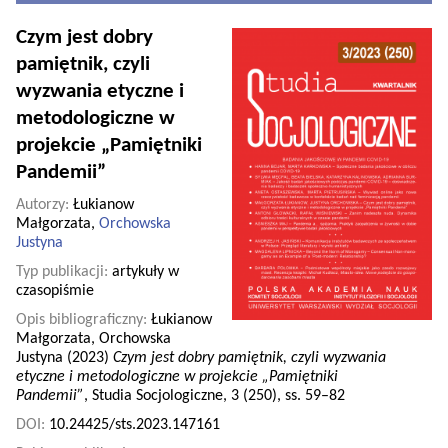
Czym jest dobry
pamiętnik, czyli
wyzwania etyczne i
metodologiczne w
projekcie „Pamiętniki
Pandemii”
Autorzy:
Łukianow
Małgorzata,
Orchowska
Justyna
Typ publikacji:
artykuły w
czasopiśmie
Opis bibliograficzny:
Łukianow
Małgorzata, Orchowska
Justyna (2023)
Czym jest dobry pamiętnik, czyli wyzwania
etyczne i metodologiczne w projekcie „Pamiętniki
Pandemii”
, Studia Socjologiczne, 3 (250), ss. 59–82
DOI:
10.24425/sts.2023.147161