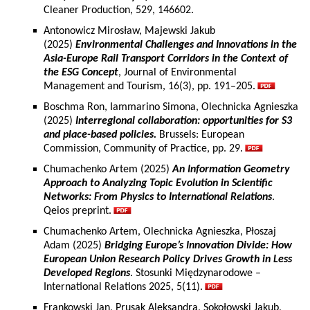
Cleaner Production, 529, 146602.
Antonowicz Mirosław, Majewski Jakub
(2025)
Environmental Challenges and Innovations in the
Asia-Europe Rail Transport Corridors in the Context of
the ESG Concept
, Journal of Environmental
Management and Tourism, 16(3), pp. 191–205.
Boschma Ron, Iammarino Simona, Olechnicka Agnieszka
(2025)
Interregional collaboration: opportunities for S3
and place-based policies.
Brussels: European
Commission, Community of Practice, pp. 29.
Chumachenko Artem (2025)
An Information Geometry
Approach to Analyzing Topic Evolution in Scientific
Networks: From Physics to International Relations
.
Qeios preprint.
Chumachenko Artem, Olechnicka Agnieszka, Płoszaj
Adam (2025)
Bridging Europe’s Innovation Divide: How
European Union Research Policy Drives Growth in Less
Developed Regions
. Stosunki Międzynarodowe –
International Relations 2025, 5(11).
Frankowski Jan, Prusak Aleksandra, Sokołowski Jakub,