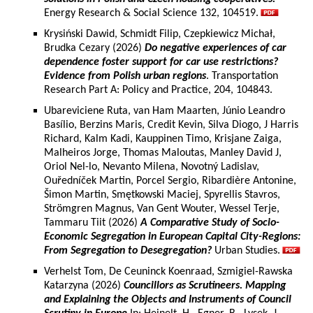
Energy Research & Social Science 132, 104519.
Krysiński Dawid, Schmidt Filip, Czepkiewicz Michał,
Brudka Cezary (2026)
Do negative experiences of car
dependence foster support for car use restrictions?
Evidence from Polish urban regions
. Transportation
Research Part A: Policy and Practice, 204, 104843.
Ubareviciene Ruta, van Ham Maarten, Júnio Leandro
Basílio, Berzins Maris, Credit Kevin, Silva Diogo, J Harris
Richard, Kalm Kadi, Kauppinen Timo, Krisjane Zaiga,
Malheiros Jorge, Thomas Maloutas, Manley David J,
Oriol Nel-lo, Nevanto Milena, Novotný Ladislav,
Ouředníček Martin, Porcel Sergio, Ribardière Antonine,
Šimon Martin, Smętkowski Maciej, Spyrellis Stavros,
Strömgren Magnus, Van Gent Wouter, Wessel Terje,
Tammaru Tiit (2026)
A Comparative Study of Socio-
Economic Segregation in European Capital City-Regions:
From Segregation to Desegregation?
Urban Studies.
Verhelst Tom, De Ceuninck Koenraad, Szmigiel-Rawska
Katarzyna (2026)
Councillors as Scrutineers. Mapping
and Explaining the Objects and Instruments of Council