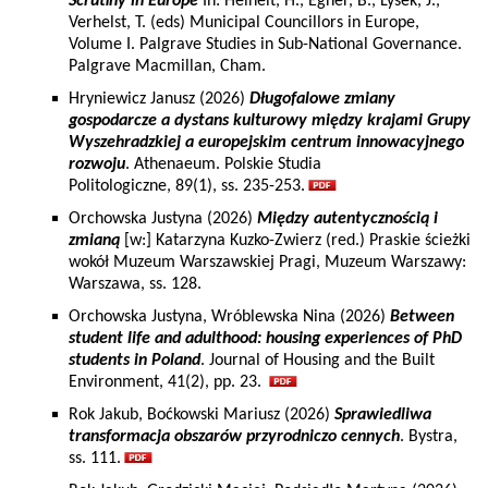
Scrutiny in Europe
In: Heinelt, H., Egner, B., Lysek, J.,
Verhelst, T. (eds) Municipal Councillors in Europe,
Volume I. Palgrave Studies in Sub-National Governance.
Palgrave Macmillan, Cham.
Hryniewicz Janusz (2026)
Długofalowe zmiany
gospodarcze a dystans kulturowy między krajami Grupy
Wyszehradzkiej a europejskim centrum innowacyjnego
rozwoju
. Athenaeum. Polskie Studia
Politologiczne, 89(1), ss. 235-253.
Orchowska Justyna (2026)
Między autentycznością i
zmianą
[w:] Katarzyna Kuzko-Zwierz (red.) Praskie ścieżki
wokół Muzeum Warszawskiej Pragi, Muzeum Warszawy:
Warszawa, ss. 128.
Orchowska Justyna, Wróblewska Nina (2026)
Between
student life and adulthood: housing experiences of PhD
students in Poland
. Journal of Housing and the Built
Environment, 41(2), pp. 23.
Rok Jakub, Boćkowski Mariusz (2026)
Sprawiedliwa
transformacja obszarów przyrodniczo cennych
. Bystra,
ss. 111.