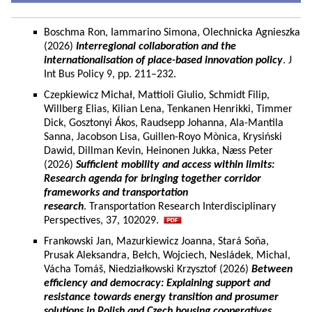
Boschma Ron, Iammarino Simona, Olechnicka Agnieszka
(2026)
Interregional collaboration and the
internationalisation of place-based innovation policy
. J
Int Bus Policy 9, pp. 211–232.
Czepkiewicz Michał, Mattioli Giulio, Schmidt Filip,
Willberg Elias, Kilian Lena, Tenkanen Henrikki, Timmer
Dick, Gosztonyi Ákos, Raudsepp Johanna, Ala-Mantila
Sanna, Jacobson Lisa, Guillen-Royo Mònica, Krysiński
Dawid, Dillman Kevin, Heinonen Jukka, Næss Peter
(2026)
Sufficient mobility and access within limits:
Research agenda for bringing together corridor
frameworks and transportation
research
. Transportation Research Interdisciplinary
Perspectives, 37, 102029.
Frankowski Jan, Mazurkiewicz Joanna, Stará Soňa,
Prusak Aleksandra, Bełch, Wojciech, Nesládek, Michal,
Vácha Tomáš, Niedziałkowski Krzysztof (2026)
Between
efficiency and democracy: Explaining support and
resistance towards energy transition and prosumer
solutions in Polish and Czech housing cooperatives.