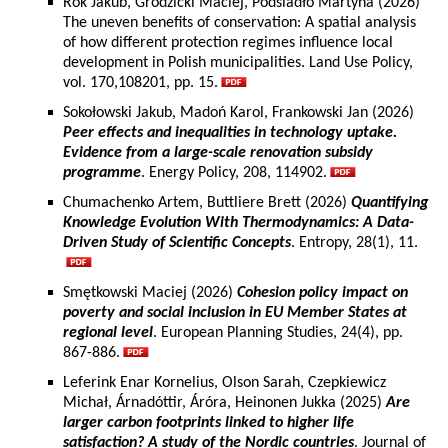
Rok Jakub, Grodzicki Maciej, Podsiadło Martyna (2026)
The uneven benefits of conservation: A spatial analysis
of how different protection regimes influence local
development in Polish municipalities. Land Use Policy,
vol. 170,108201, pp. 15.
Sokołowski Jakub, Madoń Karol, Frankowski Jan (2026)
Peer effects and inequalities in technology uptake.
Evidence from a large-scale renovation subsidy
programme
. Energy Policy, 208, 114902.
Chumachenko Artem, Buttliere Brett (2026)
Quantifying
Knowledge Evolution With Thermodynamics: A Data-
Driven Study of Scientific Concepts
. Entropy, 28(1), 11.
Smętkowski Maciej (2026)
Cohesion policy impact on
poverty and social inclusion in EU Member States at
regional level
. European Planning Studies, 24(4), pp.
867-886.
Leferink Enar Kornelius, Olson Sarah, Czepkiewicz
Michał, Árnadóttir, Áróra, Heinonen Jukka (2025)
Are
larger carbon footprints linked to higher life
satisfaction? A study of the Nordic countries
. Journal of