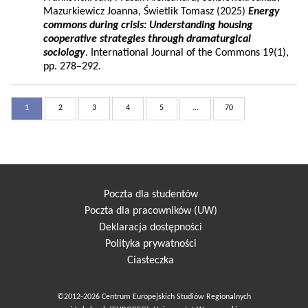
Mazurkiewicz Joanna, Świetlik Tomasz (2025)
Energy
commons during crisis: Understanding housing
cooperative strategies through dramaturgical
sociology
. International Journal of the Commons 19(1),
pp. 278–292.
1
2
3
4
5
...
70
Poczta dla studentów
Poczta dla pracowników (UW)
Deklaracja dostępności
Polityka prywatności
Ciasteczka
©2012-2026 Centrum Europejskich Studiów Regionalnych