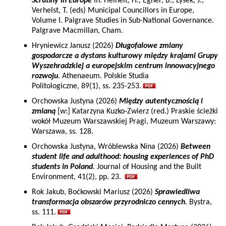
Scrutiny in Europe
In: Heinelt, H., Egner, B., Lysek, J.,
Verhelst, T. (eds) Municipal Councillors in Europe,
Volume I. Palgrave Studies in Sub-National Governance.
Palgrave Macmillan, Cham.
Hryniewicz Janusz (2026)
Długofalowe zmiany
gospodarcze a dystans kulturowy między krajami Grupy
Wyszehradzkiej a europejskim centrum innowacyjnego
rozwoju
. Athenaeum. Polskie Studia
Politologiczne, 89(1), ss. 235-253.
Orchowska Justyna (2026)
Między autentycznością i
zmianą
[w:] Katarzyna Kuzko-Zwierz (red.) Praskie ścieżki
wokół Muzeum Warszawskiej Pragi, Muzeum Warszawy:
Warszawa, ss. 128.
Orchowska Justyna, Wróblewska Nina (2026)
Between
student life and adulthood: housing experiences of PhD
students in Poland
. Journal of Housing and the Built
Environment, 41(2), pp. 23.
Rok Jakub, Boćkowski Mariusz (2026)
Sprawiedliwa
transformacja obszarów przyrodniczo cennych
. Bystra,
ss. 111.