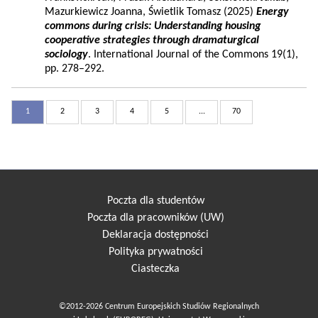
Mazurkiewicz Joanna, Świetlik Tomasz (2025)
Energy
commons during crisis: Understanding housing
cooperative strategies through dramaturgical
sociology
. International Journal of the Commons 19(1),
pp. 278–292.
1
2
3
4
5
...
70
Poczta dla studentów
Poczta dla pracowników (UW)
Deklaracja dostępności
Polityka prywatności
Ciasteczka
©2012-2026 Centrum Europejskich Studiów Regionalnych