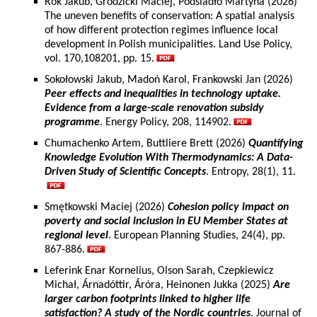
Rok Jakub, Grodzicki Maciej, Podsiadło Martyna (2026)
The uneven benefits of conservation: A spatial analysis
of how different protection regimes influence local
development in Polish municipalities. Land Use Policy,
vol. 170,108201, pp. 15.
Sokołowski Jakub, Madoń Karol, Frankowski Jan (2026)
Peer effects and inequalities in technology uptake.
Evidence from a large-scale renovation subsidy
programme
. Energy Policy, 208, 114902.
Chumachenko Artem, Buttliere Brett (2026)
Quantifying
Knowledge Evolution With Thermodynamics: A Data-
Driven Study of Scientific Concepts
. Entropy, 28(1), 11.
Smętkowski Maciej (2026)
Cohesion policy impact on
poverty and social inclusion in EU Member States at
regional level
. European Planning Studies, 24(4), pp.
867-886.
Leferink Enar Kornelius, Olson Sarah, Czepkiewicz
Michał, Árnadóttir, Áróra, Heinonen Jukka (2025)
Are
larger carbon footprints linked to higher life
satisfaction? A study of the Nordic countries
. Journal of