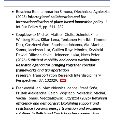
Boschma Ron, Iammarino Simona, Olechnicka Agnieszka
(2026)
Interregional collaboration and the
internationalisation of place-based innovation policy
. J
Int Bus Policy 9, pp. 211–232.
Czepkiewicz Michał, Mattioli Giulio, Schmidt Filip,
Willberg Elias, Kilian Lena, Tenkanen Henrikki, Timmer
Dick, Gosztonyi Ákos, Raudsepp Johanna, Ala-Mantila
Sanna, Jacobson Lisa, Guillen-Royo Mònica, Krysiński
Dawid, Dillman Kevin, Heinonen Jukka, Næss Peter
(2026)
Sufficient mobility and access within limits:
Research agenda for bringing together corridor
frameworks and transportation
research
. Transportation Research Interdisciplinary
Perspectives, 37, 102029.
Frankowski Jan, Mazurkiewicz Joanna, Stará Soňa,
Prusak Aleksandra, Bełch, Wojciech, Nesládek, Michal,
Vácha Tomáš, Niedziałkowski Krzysztof (2026)
Between
efficiency and democracy: Explaining support and
resistance towards energy transition and prosumer
solutions in Polish and Czech housing cooperatives.