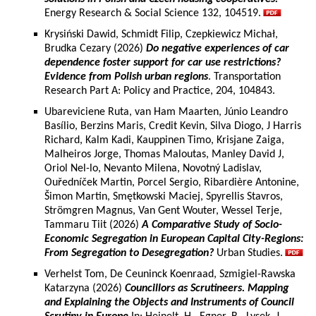
Energy Research & Social Science 132, 104519.
Krysiński Dawid, Schmidt Filip, Czepkiewicz Michał,
Brudka Cezary (2026)
Do negative experiences of car
dependence foster support for car use restrictions?
Evidence from Polish urban regions
. Transportation
Research Part A: Policy and Practice, 204, 104843.
Ubareviciene Ruta, van Ham Maarten, Júnio Leandro
Basílio, Berzins Maris, Credit Kevin, Silva Diogo, J Harris
Richard, Kalm Kadi, Kauppinen Timo, Krisjane Zaiga,
Malheiros Jorge, Thomas Maloutas, Manley David J,
Oriol Nel-lo, Nevanto Milena, Novotný Ladislav,
Ouředníček Martin, Porcel Sergio, Ribardière Antonine,
Šimon Martin, Smętkowski Maciej, Spyrellis Stavros,
Strömgren Magnus, Van Gent Wouter, Wessel Terje,
Tammaru Tiit (2026)
A Comparative Study of Socio-
Economic Segregation in European Capital City-Regions:
From Segregation to Desegregation?
Urban Studies.
Verhelst Tom, De Ceuninck Koenraad, Szmigiel-Rawska
Katarzyna (2026)
Councillors as Scrutineers. Mapping
and Explaining the Objects and Instruments of Council