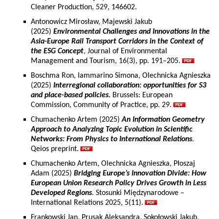
Cleaner Production, 529, 146602.
Antonowicz Mirosław, Majewski Jakub
(2025)
Environmental Challenges and Innovations in the
Asia-Europe Rail Transport Corridors in the Context of
the ESG Concept
, Journal of Environmental
Management and Tourism, 16(3), pp. 191–205.
Boschma Ron, Iammarino Simona, Olechnicka Agnieszka
(2025)
Interregional collaboration: opportunities for S3
and place-based policies.
Brussels: European
Commission, Community of Practice, pp. 29.
Chumachenko Artem (2025)
An Information Geometry
Approach to Analyzing Topic Evolution in Scientific
Networks: From Physics to International Relations
.
Qeios preprint.
Chumachenko Artem, Olechnicka Agnieszka, Płoszaj
Adam (2025)
Bridging Europe’s Innovation Divide: How
European Union Research Policy Drives Growth in Less
Developed Regions
. Stosunki Międzynarodowe –
International Relations 2025, 5(11).
Frankowski Jan, Prusak Aleksandra, Sokołowski Jakub,