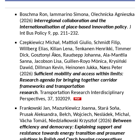
Boschma Ron, Iammarino Simona, Olechnicka Agnieszka
(2026)
Interregional collaboration and the
internationalisation of place-based innovation policy
. J
Int Bus Policy 9, pp. 211–232.
Czepkiewicz Michał, Mattioli Giulio, Schmidt Filip,
Willberg Elias, Kilian Lena, Tenkanen Henrikki, Timmer
Dick, Gosztonyi Ákos, Raudsepp Johanna, Ala-Mantila
Sanna, Jacobson Lisa, Guillen-Royo Mònica, Krysiński
Dawid, Dillman Kevin, Heinonen Jukka, Næss Peter
(2026)
Sufficient mobility and access within limits:
Research agenda for bringing together corridor
frameworks and transportation
research
. Transportation Research Interdisciplinary
Perspectives, 37, 102029.
Frankowski Jan, Mazurkiewicz Joanna, Stará Soňa,
Prusak Aleksandra, Bełch, Wojciech, Nesládek, Michal,
Vácha Tomáš, Niedziałkowski Krzysztof (2026)
Between
efficiency and democracy: Explaining support and
resistance towards energy transition and prosumer
solutions in Polish and Czech housing cooperatives.