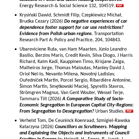
Energy Research & Social Science 132, 104519.
Krysiński Dawid, Schmidt Filip, Czepkiewicz Michał,
Brudka Cezary (2026)
Do negative experiences of car
dependence foster support for car use restrictions?
Evidence from Polish urban regions
. Transportation
Research Part A: Policy and Practice, 204, 104843.
Ubareviciene Ruta, van Ham Maarten, Júnio Leandro
Basílio, Berzins Maris, Credit Kevin, Silva Diogo, J Harris
Richard, Kalm Kadi, Kauppinen Timo, Krisjane Zaiga,
Malheiros Jorge, Thomas Maloutas, Manley David J,
Oriol Nel-lo, Nevanto Milena, Novotný Ladislav,
Ouředníček Martin, Porcel Sergio, Ribardière Antonine,
Šimon Martin, Smętkowski Maciej, Spyrellis Stavros,
Strömgren Magnus, Van Gent Wouter, Wessel Terje,
Tammaru Tiit (2026)
A Comparative Study of Socio-
Economic Segregation in European Capital City-Regions:
From Segregation to Desegregation?
Urban Studies.
Verhelst Tom, De Ceuninck Koenraad, Szmigiel-Rawska
Katarzyna (2026)
Councillors as Scrutineers. Mapping
and Explaining the Objects and Instruments of Council