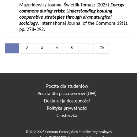
Mazurkiewicz Joanna, Świetlik Tomasz (2025)
Energy
commons during crisis: Understanding housing
cooperative strategies through dramaturgical
sociology
. International Journal of the Commons 19(1),
pp. 278–292.
1
2
3
4
5
...
70
Poczta dla studentów
Poczta dla pracowników (UW)
Deklaracja dostępności
Polityka prywatności
Ciasteczka
©2012-2026 Centrum Europejskich Studiów Regionalnych