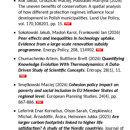
Rok Jakub, Grodzicki Maciej, Podsiadło Martyna (2026)
The uneven benefits of conservation: A spatial analysis
of how different protection regimes influence local
development in Polish municipalities. Land Use Policy,
vol. 170,108201, pp. 15.
Sokołowski Jakub, Madoń Karol, Frankowski Jan (2026)
Peer effects and inequalities in technology uptake.
Evidence from a large-scale renovation subsidy
programme
. Energy Policy, 208, 114902.
Chumachenko Artem, Buttliere Brett (2026)
Quantifying
Knowledge Evolution With Thermodynamics: A Data-
Driven Study of Scientific Concepts
. Entropy, 28(1), 11.
Smętkowski Maciej (2026)
Cohesion policy impact on
poverty and social inclusion in EU Member States at
regional level
. European Planning Studies, 24(4), pp.
867-886.
Leferink Enar Kornelius, Olson Sarah, Czepkiewicz
Michał, Árnadóttir, Áróra, Heinonen Jukka (2025)
Are
larger carbon footprints linked to higher life
satisfaction? A study of the Nordic countries
. Journal of