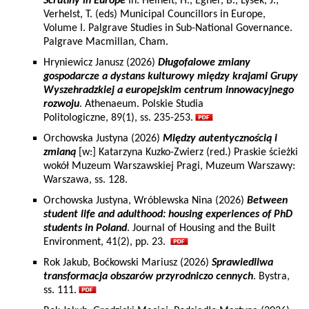
Scrutiny in Europe
In: Heinelt, H., Egner, B., Lysek, J.,
Verhelst, T. (eds) Municipal Councillors in Europe,
Volume I. Palgrave Studies in Sub-National Governance.
Palgrave Macmillan, Cham.
Hryniewicz Janusz (2026)
Długofalowe zmiany
gospodarcze a dystans kulturowy między krajami Grupy
Wyszehradzkiej a europejskim centrum innowacyjnego
rozwoju
. Athenaeum. Polskie Studia
Politologiczne, 89(1), ss. 235-253.
Orchowska Justyna (2026)
Między autentycznością i
zmianą
[w:] Katarzyna Kuzko-Zwierz (red.) Praskie ścieżki
wokół Muzeum Warszawskiej Pragi, Muzeum Warszawy:
Warszawa, ss. 128.
Orchowska Justyna, Wróblewska Nina (2026)
Between
student life and adulthood: housing experiences of PhD
students in Poland
. Journal of Housing and the Built
Environment, 41(2), pp. 23.
Rok Jakub, Boćkowski Mariusz (2026)
Sprawiedliwa
transformacja obszarów przyrodniczo cennych
. Bystra,
ss. 111.