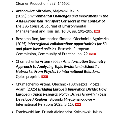
Cleaner Production, 529, 146602.
Antonowicz Mirosław, Majewski Jakub
(2025)
Environmental Challenges and Innovations in the
Asia-Europe Rail Transport Corridors in the Context of
the ESG Concept
, Journal of Environmental
Management and Tourism, 16(3), pp. 191–205.
Boschma Ron, Iammarino Simona, Olechnicka Agnieszka
(2025)
Interregional collaboration: opportunities for S3
and place-based policies.
Brussels: European
Commission, Community of Practice, pp. 29.
Chumachenko Artem (2025)
An Information Geometry
Approach to Analyzing Topic Evolution in Scientific
Networks: From Physics to International Relations
.
Qeios preprint.
Chumachenko Artem, Olechnicka Agnieszka, Płoszaj
Adam (2025)
Bridging Europe’s Innovation Divide: How
European Union Research Policy Drives Growth in Less
Developed Regions
. Stosunki Międzynarodowe –
International Relations 2025, 5(11).
Frankowski Jan, Prusak Aleksandra, Sokołowski Jakub,