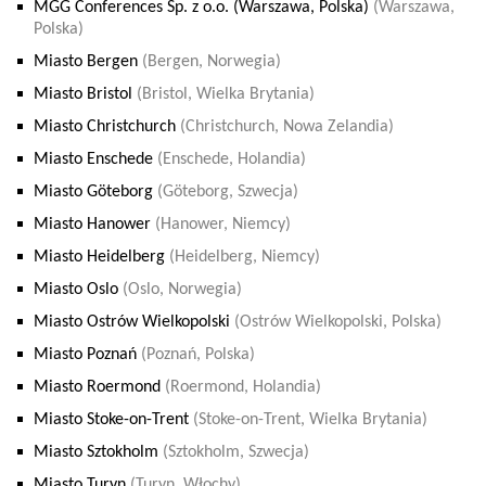
MGG Conferences Sp. z o.o. (Warszawa, Polska)
(Warszawa,
Polska)
Miasto Bergen
(Bergen, Norwegia)
Miasto Bristol
(Bristol, Wielka Brytania)
Miasto Christchurch
(Christchurch, Nowa Zelandia)
Miasto Enschede
(Enschede, Holandia)
Miasto Göteborg
(Göteborg, Szwecja)
Miasto Hanower
(Hanower, Niemcy)
Miasto Heidelberg
(Heidelberg, Niemcy)
Miasto Oslo
(Oslo, Norwegia)
Miasto Ostrów Wielkopolski
(Ostrów Wielkopolski, Polska)
Miasto Poznań
(Poznań, Polska)
Miasto Roermond
(Roermond, Holandia)
Miasto Stoke-on-Trent
(Stoke-on-Trent, Wielka Brytania)
Miasto Sztokholm
(Sztokholm, Szwecja)
Miasto Turyn
(Turyn, Włochy)