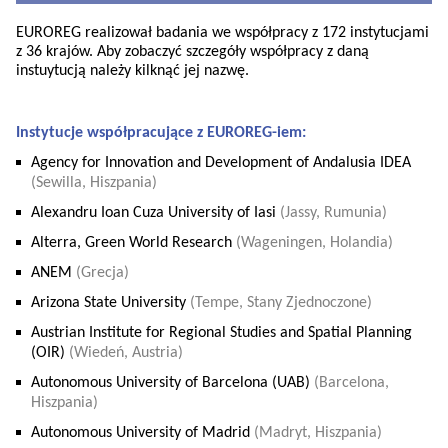
EUROREG realizował badania we współpracy z 172 instytucjami
z 36 krajów. Aby zobaczyć szczegóły współpracy z dan
ą
instuytucj
ą należy kilkn
ąć jej nazwę.
Instytucje współpracujące z EUROREG-iem:
Agency for Innovation and Development of Andalusia IDEA
(Sewilla, Hiszpania)
Alexandru Ioan Cuza University of Iasi
(Jassy, Rumunia)
Alterra, Green World Research
(Wageningen, Holandia)
ANEM
(Grecja)
Arizona State University
(Tempe, Stany Zjednoczone)
Austrian Institute for Regional Studies and Spatial Planning
(OIR)
(Wiedeń, Austria)
Autonomous University of Barcelona (UAB)
(Barcelona,
Hiszpania)
Autonomous University of Madrid
(Madryt, Hiszpania)