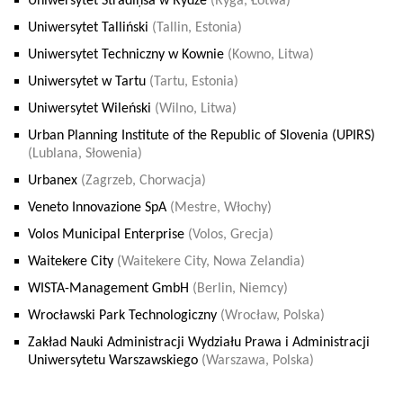
Uniwersytet Stradiņša w Rydze
(Ryga, Łotwa)
Uniwersytet Talliński
(Tallin, Estonia)
Uniwersytet Techniczny w Kownie
(Kowno, Litwa)
Uniwersytet w Tartu
(Tartu, Estonia)
Uniwersytet Wileński
(Wilno, Litwa)
Urban Planning Institute of the Republic of Slovenia (UPIRS)
(Lublana, Słowenia)
Urbanex
(Zagrzeb, Chorwacja)
Veneto Innovazione SpA
(Mestre, Włochy)
Volos Municipal Enterprise
(Volos, Grecja)
Waitekere City
(Waitekere City, Nowa Zelandia)
WISTA-Management GmbH
(Berlin, Niemcy)
Wrocławski Park Technologiczny
(Wrocław, Polska)
Zakład Nauki Administracji Wydziału Prawa i Administracji
Uniwersytetu Warszawskiego
(Warszawa, Polska)