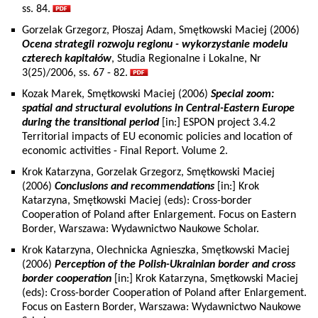
ss. 84.
Gorzelak Grzegorz, Płoszaj Adam, Smętkowski Maciej (2006)
Ocena strategii rozwoju regionu - wykorzystanie modelu
czterech kapitałów
, Studia Regionalne i Lokalne, Nr
3(25)/2006, ss. 67 - 82.
Kozak Marek, Smętkowski Maciej (2006)
Special zoom:
spatial and structural evolutions in Central-Eastern Europe
during the transitional period
[in:] ESPON project 3.4.2
Territorial impacts of EU economic policies and location of
economic activities - Final Report. Volume 2.
Krok Katarzyna, Gorzelak Grzegorz, Smętkowski Maciej
(2006)
Conclusions and recommendations
[in:] Krok
Katarzyna, Smętkowski Maciej (eds): Cross-border
Cooperation of Poland after Enlargement. Focus on Eastern
Border, Warszawa: Wydawnictwo Naukowe Scholar.
Krok Katarzyna, Olechnicka Agnieszka, Smętkowski Maciej
(2006)
Perception of the Polish-Ukrainian border and cross
border cooperation
[in:] Krok Katarzyna, Smętkowski Maciej
(eds): Cross-border Cooperation of Poland after Enlargement.
Focus on Eastern Border, Warszawa: Wydawnictwo Naukowe