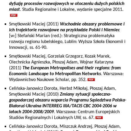
dyfuzję procesów rozwojowych w otoczeniu dużych polskich
miast
. Studia Regionalne i Lokalne, wydanie specjalne 2011.
Smętkowski Maciej (2011)
Wschodnie obszary problemowe i
ich trajektorie rozwojowe na przykładzie Polski i Niemiec
[w:] Stefański Marian (red.): Strategiczna problematyka
rozwoju regionu lubelskiego, Lublin: Wyższa Szkoła Ekonomii i
Innowacji, ss. 61-90.
Smętkowski Maciej, Gorzelak Grzegorz, Kozak Marek,
Olechnicka Agnieszka, Płoszaj Adam, Wojnar Katarzyna
(2011)
The European Metropolises and their regions: from
Economic Landscape to Metropolitan Networks
. Warszawa:
Wydawnictwo Naukowe Scholar, pp. 352.
Celińska-Janowicz Dorota, Herbst Mikołaj, Płoszaj Adam,
Smętkowski Maciej (2010)
Zmiany sytuacji społeczno-
gospodarczej obszaru wsparcia Programu Sąsiedztwa Polska-
Białoruś-Ukraina INTERREG IIIA/TACIS CBC 2004-2006 w
latach 2004-2008/2009
. Warszawa: Centrum Europejskich
Studiów Regionalnych i Lokalnych UW, ss. 67.
Celińska-Janowicz Dorota, Miszczuk Andrzej, Płoszaj Adam,