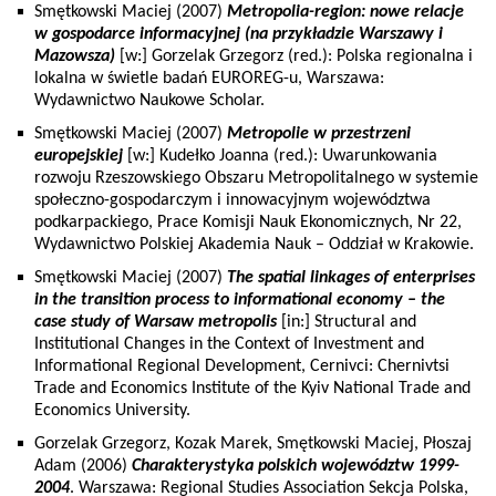
Smętkowski Maciej (2007)
Metropolia-region: nowe relacje
w gospodarce informacyjnej (na przykładzie Warszawy i
Mazowsza)
[w:] Gorzelak Grzegorz (red.): Polska regionalna i
lokalna w świetle badań EUROREG-u, Warszawa:
Wydawnictwo Naukowe Scholar.
Smętkowski Maciej (2007)
Metropolie w przestrzeni
europejskiej
[w:] Kudełko Joanna (red.): Uwarunkowania
rozwoju Rzeszowskiego Obszaru Metropolitalnego w systemie
społeczno-gospodarczym i innowacyjnym województwa
podkarpackiego, Prace Komisji Nauk Ekonomicznych, Nr 22,
Wydawnictwo Polskiej Akademia Nauk – Oddział w Krakowie.
Smętkowski Maciej (2007)
The spatial linkages of enterprises
in the transition process to informational economy – the
case study of Warsaw metropolis
[in:] Structural and
Institutional Changes in the Context of Investment and
Informational Regional Development, Cernivci: Chernivtsi
Trade and Economics Institute of the Kyiv National Trade and
Economics University.
Gorzelak Grzegorz, Kozak Marek, Smętkowski Maciej, Płoszaj
Adam (2006)
Charakterystyka polskich województw 1999-
2004
. Warszawa: Regional Studies Association Sekcja Polska,