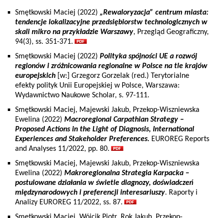
Smętkowski Maciej (2022)
„Rewaloryzacja” centrum miasta:
tendencje lokalizacyjne przedsiębiorstw technologicznych w
skali mikro na przykładzie Warszawy
, Przegląd Geograficzny,
94(3), ss. 351-371.
Smętkowski Maciej (2022)
Polityka spójności UE a rozwój
regionów i zróżnicowania regionalne w Polsce na tle krajów
europejskich
[w:] Grzegorz Gorzelak (red.) Terytorialne
efekty polityk Unii Europejskiej w Polsce, Warszawa:
Wydawnictwo Naukowe Scholar, s. 97-111.
Smętkowski Maciej, Majewski Jakub, Przekop-Wiszniewska
Ewelina (2022)
Macroregional Carpathian Strategy –
Proposed Actions in the Light of Diagnosis, International
Experiences and Stakeholder Preferences.
EUROREG Reports
and Analyses 11/2022, pp. 80.
Smętkowski Maciej, Majewski Jakub, Przekop-Wiszniewska
Ewelina (2022)
Makroregionalna Strategia Karpacka –
postulowane działania w świetle diagnozy, doświadczeń
międzynarodowych i preferencji interesariuszy
. Raporty i
Analizy EUROREG 11/2022, ss. 87.
Smętkowski Maciej, Wójcik Piotr, Rok Jakub, Przekop-