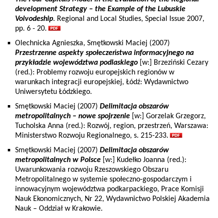
development Strategy – the Example of the Lubuskie
Voivodeship
. Regional and Local Studies, Special Issue 2007,
pp. 6 - 20.
Olechnicka Agnieszka, Smętkowski Maciej (2007)
Przestrzenne aspekty społeczeństwa informacyjnego na
przykładzie województwa podlaskiego
[w:] Brzeziński Cezary
(red.): Problemy rozwoju europejskich regionów w
warunkach integracji europejskiej, Łódź: Wydawnictwo
Uniwersytetu Łódzkiego.
Smętkowski Maciej (2007)
Delimitacja obszarów
metropolitalnych – nowe spojrzenie
[w:] Gorzelak Grzegorz,
Tucholska Anna (red.): Rozwój, region, przestrzeń, Warszawa:
Ministerstwo Rozwoju Regionalnego, s. 215-233.
Smętkowski Maciej (2007)
Delimitacja obszarów
metropolitalnych w Polsce
[w:] Kudełko Joanna (red.):
Uwarunkowania rozwoju Rzeszowskiego Obszaru
Metropolitalnego w systemie społeczno-gospodarczym i
innowacyjnym województwa podkarpackiego, Prace Komisji
Nauk Ekonomicznych, Nr 22, Wydawnictwo Polskiej Akademia
Nauk – Oddział w Krakowie.