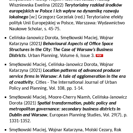
Wiszniewska Ewelina (2022)
Terytorialny rozkład środków
europejskich w Polsce i ich wpływ na dynamikę rozwoju
lokalnego
[w:] Grzegorz Gorzelak (red.) Terytorialne efekty
polityk Unii Europejskiej w Polsce, Warszawa: Wydawnictwo
Naukowe Scholar, s. 45-75.
Celińska‐Janowicz Dorota, Smętkowski Maciej, Wojnar
Katarzyna (2021
) Behavioural Aspects of Office Space
Structures in the City: The Case of Warsaw’s Business
Districts
. Urban Planning, Volume 6, Issue 3.
Smętkowski Maciej, Celińska-Janowicz Dorota, Wojnar
Katarzyna (2021)
Location patterns of advanced producer
service firms in Warsaw: A tale of agglomeration in the era
of creativity
. Cities - The International Journal of Urban
Policy and Planning, Vol. 108, pp. 1-14.
Smętkowski Maciej, Moore-Cherry Niamh, Celińska-Janowicz
Dorota (2021)
Spatial transformation, public policy and
metropolitan governance: secondary business districts in
Dublin and Warsaw
, European Planning Studies, Vol. 29(7), p.
1331-1352.
Smętkowski Maciej, Wojnar Katarzyna, Molski Cezary, Rok