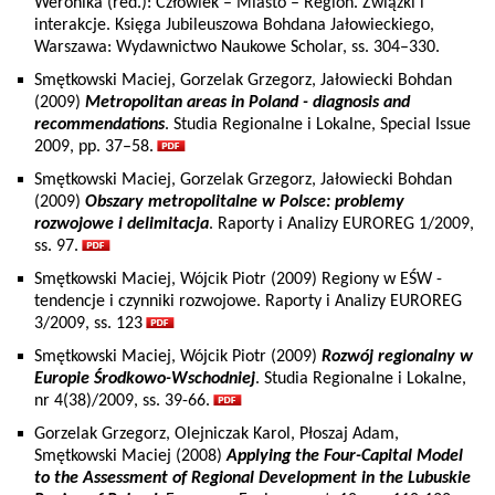
Weronika (red.): Człowiek – Miasto – Region. Związki i
interakcje. Księga Jubileuszowa Bohdana Jałowieckiego,
Warszawa: Wydawnictwo Naukowe Scholar, ss. 304–330.
Smętkowski Maciej, Gorzelak Grzegorz, Jałowiecki Bohdan
(2009)
Metropolitan areas in Poland - diagnosis and
recommendations
. Studia Regionalne i Lokalne, Special Issue
2009, pp. 37–58.
Smętkowski Maciej, Gorzelak Grzegorz, Jałowiecki Bohdan
(2009)
Obszary metropolitalne w Polsce: problemy
rozwojowe i delimitacja
. Raporty i Analizy EUROREG 1/2009,
ss. 97.
Smętkowski Maciej, Wójcik Piotr (2009) Regiony w EŚW -
tendencje i czynniki rozwojowe. Raporty i Analizy EUROREG
3/2009, ss. 123
Smętkowski Maciej, Wójcik Piotr (2009)
Rozwój regionalny w
Europie Środkowo-Wschodniej
. Studia Regionalne i Lokalne,
nr 4(38)/2009, ss. 39-66.
Gorzelak Grzegorz, Olejniczak Karol, Płoszaj Adam,
Smętkowski Maciej (2008)
Applying the Four-Capital Model
to the Assessment of Regional Development in the Lubuskie