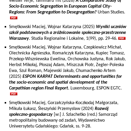
Wessel Terje, Tammaru Tiit (2026)
A Comparative Study of
Socio-Economic Segregation in European Capital City-
Regions: From Segregation to Desegregation?
Urban Studies.
Smętkowski Maciej, Wojnar Katarzyna (2025)
Wyniki uczniów
szkół podstawowych a zróżnicowanie społeczno-przestrzenne
Warszawy
. Studia Regionalne i Lokalne, 1(99), pp. 29-46.
Smętkowski Maciej, Wojnar Katarzyna, Czepkiewicz Michał,
Olechnicka Agnieszka, Romańczyk Katarzyna, Kupiec Tomasz,
Przekop-Wiszniewska Ewelina, Orchowska Justyna, Rok Jakub,
Herbst Mikołaj, Płoszaj Adam, Miszczuk Piotr, Zegler-Poleska
Ewa, Szul Roman, Majewski Jakub, Chumachenko Artem
(2025)
ESPON KARPAT Determinants and opportunities for
the socio-economic and spatial development of the
Carpathian region Final Report.
Luxembourg, ESPON EGTC.
Smętkowski Maciej, Gorzałczyńska-Koczkodaj Małgorzata,
Mikuła Łukasz, Śleszyński Przemysław (2024)
Rozwój
społeczno-gospodarczy
[w:] J. Szlachetko (red.) Samorząd
metropolitalny budowany od zadań, Wydawnictwo
Uniwersytetu Gdańskiego: Gdańsk, ss. 9-28.