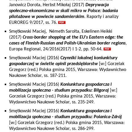
Janowicz Dorota, Herbst Mikołaj (2017)
Deprywacja
społeczno-ekonomiczna w skali mikro w Polsce: badania
pilotażowe w powiecie sandomierskim
. Raporty i analizy
EUROREG 9/2017, ss. 76.
Smętkowski Maciej, Németh Sarolta, Eskelinen Heikki
(2017)
Cross-border shopping at the EU's Eastern edge: the
cases of Finnish-Russian and Polish-Ukrainian border regions
,
Europa Regional, 24/2016(2017) I 1-2, pp. 50-64.
Smętkowski Maciej (2016)
Czynniki lokalnej koniunktury
gospodarczej w świetle opinii przedsiębiorstw
[w:] Gorzelak
Grzegorz (red.) Polska gmina 2015, Warszawa: Wydawnictwo
Naukowe Scholar, ss. 187-211.
Smętkowski Maciej (2016)
Koniunktura gospodarcza i
mobilizacja społeczna - studium przypadku: Biłgoraj
[w:]
Gorzelak Grzegorz (red.) Polska gmina 2015, Warszawa:
Wydawnictwo Naukowe Scholar, ss. 235-249.
Smętkowski Maciej (2016)
Koniunktura gospodarcza i
mobilizacja społeczna - studium przypadku: Polanica-Zdrój
[w:] Gorzelak Grzegorz (red.) Polska gmina 2015, Warszawa:
Wydawnictwo Naukowe Scholar, ss. 286-299.