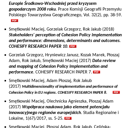
Europie Środkowo-Wschodniej przed kryzysem
gospodarczym 2008 roku
. Prace Komisji Geografii Przemysłu
Polskiego Towarzystwa Geograficznego, Vol. 32(2), pp. 38-59.
Smętkowski Maciej, Gorzelak Grzegorz, Rok Jakub (2018)
Stakeholders’ perception of Cohesion Policy implementation
and performance: dimensions, determinants and outcomes.
COHESIFY RESEARCH PAPER 10
.
Gorzelak Grzegorz, Hryniewicz Janusz, Kozak Marek, Płoszaj
Adam, Rok Jakub, Smętkowski Maciej (2017)
Data review
and mapping of Cohesion Policy implementation and
performance
. COHESIFY RESEARCH PAPER 7.
Smętkowski Maciej, Adam Płoszaj, Rok Jakub
(2017)
Multidimensionality of implementation and performance of
.
Cohesion Policy in EU regions. COHESIFY RESEARCH PAPER 8
Smętkowski Maciej, Olechnicka Agnieszka, Płoszaj Adam
(2017)
Współpraca naukowa jako element potencjału
innowacyjnego regionów europejskich
. Studia Regionalne i
Lokalne, 1(67)/2017, ss. 5-25.
Smętkowski Maciej, Płoszaj Adam, Rok Jakub, Celińska-