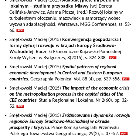
Smętkowski Maciej (2015)
Adaptacyjność na poziomie
lokalnym – studium przypadku Mławy
[w:] Dorota
Celińska-Janowicz, Adama Płoszaj (red.) Rozwój lokalny w
turbulentnym otoczeniu: mazowieckie samorządy wobec
wyzwań adaptacyjności. Warszawa: MGG Conferences, ss. 53-
66.
Smętkowski Maciej (2015)
Konwergencja gospodarcza i
formy dyfuzji rozwoju w krajach Europy Środkowo-
Wschodniej
. Roczniki Ekonomiczne Kujawsko-Pomorskiej
Szkoły Wyższej w Bydgoszczy, 8(2015), s. 324-338.
Smętkowski Maciej (2015)
Spatial patterns of regional
economic development in Central and Eastern European
countries.
Geographia Polonica, Vol. 88 (4), pp. 539-556.
Smętkowski Maciej (2015)
The impact of the economic crisis
on the metropolisation process in the capital cities of the
CEE countries
. Studia Regionalne i Lokalne, Nr 2(60), pp. 32-
52.
Smętkowski Maciej (2015)
Zróżnicowane i dynamika rozwoju
regionów Europy Środkowo-Wschodniej w okresie
prosperity i kryzysu
. Prace Komisji Geografii Przemysłu
Polskiego Towarzystwa Geograficznego, 29(2), s. 37–52.