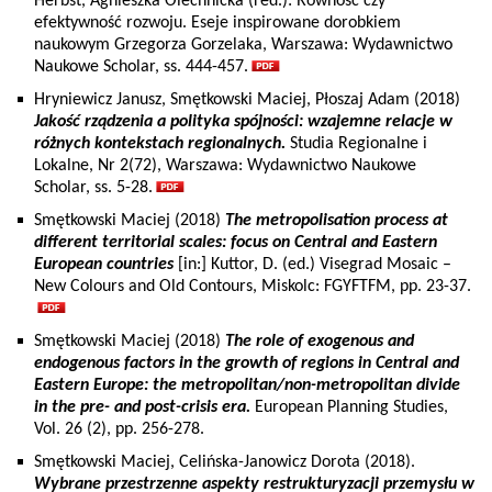
Herbst, Agnieszka Olechnicka (red.): Równość czy
efektywność rozwoju. Eseje inspirowane dorobkiem
naukowym Grzegorza Gorzelaka, Warszawa: Wydawnictwo
Naukowe Scholar, ss. 444-457.
Hryniewicz Janusz, Smętkowski Maciej, Płoszaj Adam (2018)
Jakość rządzenia a polityka spójności: wzajemne relacje w
różnych kontekstach regionalnych.
Studia Regionalne i
Lokalne, Nr 2(72), Warszawa: Wydawnictwo Naukowe
Scholar, ss. 5-28.
Smętkowski Maciej (2018)
T
he metropolisation process at
different territorial scales: focus on Central and Eastern
European countries
[in:] Kuttor, D. (ed.) Visegrad Mosaic –
New Colours and Old Contours, Miskolc: FGYFTFM, pp. 23-37.
Smętkowski Maciej (2018)
The role of exogenous and
endogenous factors in the growth of regions in Central and
Eastern Europe: the metropolitan/non-metropolitan divide
in the pre- and post-crisis era.
European Planning Studies,
Vol. 26 (2), pp. 256-278.
Smętkowski Maciej, Celińska-Janowicz Dorota (2018).
Wybrane przestrzenne aspekty restrukturyzacji przemysłu w