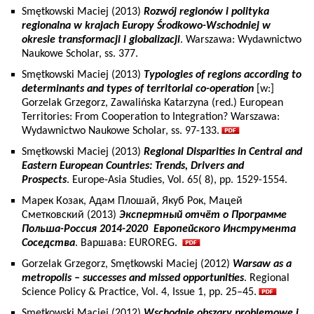
Smętkowski Maciej (2013)
Rozwój regionów i polityka
regionalna w krajach Europy Środkowo-Wschodniej w
okresie transformacji i globalizacji
. Warszawa: Wydawnictwo
Naukowe Scholar, ss. 377.
Smętkowski Maciej (2013)
Typologies of regions according to
determinants and types of territorial co-operation
[w:]
Gorzelak Grzegorz, Zawalińska Katarzyna (red.) European
Territories: From Cooperation to Integration? Warszawa:
Wydawnictwo Naukowe Scholar, ss. 97-133.
Smętkowski Maciej (2013)
Regional Disparities in Central and
Eastern European Countries: Trends, Drivers and
Prospects
. Europe-Asia Studies, Vol. 65( 8), pp. 1529-1554.
Марек Козак, Адам Плошай, Якуб Рок, Мацей
Сметковский (2013)
Экспертный отчёт о Программе
Польша-Россия 2014-2020 Европейского Инструмента
Соседства
. Варшава: EUROREG.
Gorzelak Grzegorz, Smętkowski Maciej (2012)
Warsaw as a
metropolis – successes and missed opportunities
. Regional
Science Policy & Practice, Vol. 4, Issue 1, pp. 25–45.
Smętkowski Maciej (2012)
Wschodnie obszary problemowe i