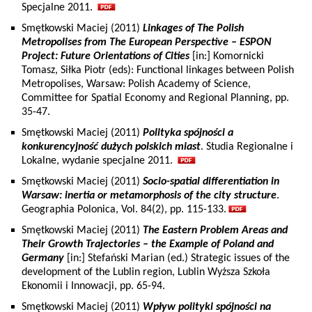
Specjalne 2011.
Smętkowski Maciej (2011)
Linkages of The Polish
Metropolises from The European Perspective – ESPON
Project: Future Orientations of Cities
[in:] Komornicki
Tomasz, Siłka Piotr (eds): Functional linkages between Polish
Metropolises, Warsaw: Polish Academy of Science,
Committee for Spatial Economy and Regional Planning, pp.
35-47.
Smętkowski Maciej (2011)
Polityka spójności a
konkurencyjność dużych polskich miast
. Studia Regionalne i
Lokalne, wydanie specjalne 2011.
Smętkowski Maciej (2011)
Socio-spatial differentiation in
Warsaw: inertia or metamorphosis of the city structure
.
Geographia Polonica, Vol. 84(2), pp. 115-133.
Smętkowski Maciej (2011)
The Eastern Problem Areas and
Their Growth Trajectories – the Example of Poland and
Germany
[in:] Stefański Marian (ed.) Strategic issues of the
development of the Lublin region, Lublin Wyższa Szkoła
Ekonomii i Innowacji, pp. 65-94.
Smętkowski Maciej (2011)
Wpływ polityki spójności na