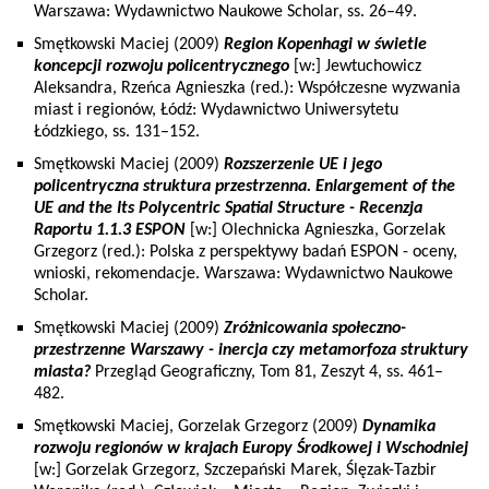
Warszawa: Wydawnictwo Naukowe Scholar, ss. 26–49.
Smętkowski Maciej (2009)
Region Kopenhagi w świetle
koncepcji rozwoju policentrycznego
[w:] Jewtuchowicz
Aleksandra, Rzeńca Agnieszka (red.): Współczesne wyzwania
miast i regionów, Łódź: Wydawnictwo Uniwersytetu
Łódzkiego, ss. 131–152.
Smętkowski Maciej (2009)
Rozszerzenie UE i jego
policentryczna struktura przestrzenna. Enlargement of the
UE and the Its Polycentric Spatial Structure - Recenzja
Raportu 1.1.3 ESPON
[w:] Olechnicka Agnieszka, Gorzelak
Grzegorz (red.): Polska z perspektywy badań ESPON - oceny,
wnioski, rekomendacje. Warszawa: Wydawnictwo Naukowe
Scholar.
Smętkowski Maciej (2009)
Zróżnicowania społeczno-
przestrzenne Warszawy - inercja czy metamorfoza struktury
miasta?
Przegląd Geograficzny, Tom 81, Zeszyt 4, ss. 461–
482.
Smętkowski Maciej, Gorzelak Grzegorz (2009)
Dynamika
rozwoju regionów w krajach Europy Środkowej i Wschodniej
[w:] Gorzelak Grzegorz, Szczepański Marek, Ślęzak-Tazbir