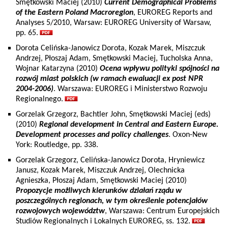
Smętkowski Maciej (2010)
Current Demographical Problems
of the Eastern Poland Macroregion
, EUROREG Reports and
Analyses 5/2010, Warsaw: EUROREG University of Warsaw,
pp. 65.
Dorota Celińska-Janowicz Dorota, Kozak Marek, Miszczuk
Andrzej, Płoszaj Adam, Smętkowski Maciej, Tucholska Anna,
Wojnar Katarzyna (2010)
Ocena wpływu polityki spójności na
rozwój miast polskich (w ramach ewaluacji ex post NPR
2004-2006)
. Warszawa: EUROREG i Ministerstwo Rozwoju
Regionalnego.
Gorzelak Grzegorz, Bachtler John, Smętkowski Maciej (eds)
(2010)
Regional development in Central and Eastern Europe.
Development processes and policy challenges
. Oxon-New
York: Routledge, pp. 338.
Gorzelak Grzegorz, Celińska-Janowicz Dorota, Hryniewicz
Janusz, Kozak Marek, Miszczuk Andrzej, Olechnicka
Agnieszka, Płoszaj Adam, Smętkowski Maciej (2010)
Propozycje możliwych kierunków działań rządu w
poszczególnych regionach, w tym określenie potencjałów
rozwojowych województw
, Warszawa: Centrum Europejskich
Studiów Regionalnych i Lokalnych EUROREG, ss. 132.