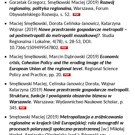
Gorzelak Grzegorz, Smętkowski Maciej (2019)
Rozwój
regionalny, polityka regionalna,
Warszawa, Forum
Obywatelskiego Rozwoju, s. 52.
Maciej Smętkowski, Dorota Celińska-Janowicz, Katarzyna
Wojnar (2019)
Nowe przestrzenie gospodarcze metropolii –
od postmetropolii do metropolii mozaikowej?
. Studia
Regionalna i Lokalne, 4(78), s. 28-53, DOI:
10.7366/1509499547802.
Maciej Smętkowski, Marcin Dąbrowski (2019)
Economic
crisis, Cohesion Policy and the eroding image of the
European Union at the regional level
. Regional Science
Policy and Practice, pp. 20.
Smętkowski Maciej, Celinska-Janowicz Dorota, Wojnar
Katarzyna (2019)
Nowe przestrzenie gospodarcze metropolii.
Struktura, funkcje i powiązania obszarów biznesu w
Warszawie
. Warszawa: Wydawnictwo Naukowe Scholar, p.
345.
Smętowski Maciej (2019
)
Metropolizacja
a zróżnicowania
regionalne w krajach Unii Europejskiej: rola demografii w
procesach polaryzacji społeczno-przestrzennej
[w:] Mikołaj