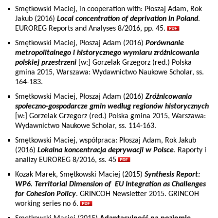
Smętkowski Maciej, in cooperation with: Płoszaj Adam, Rok
Jakub (2016)
Local concentration of deprivation in Poland
.
EUROREG Reports and Analyses 8/2016, pp. 45.
Smętkowski Maciej, Płoszaj Adam (2016)
Porównanie
metropolitalnego i historycznego wymiaru zróżnicowania
polskiej przestrzeni
[w:] Gorzelak Grzegorz (red.) Polska
gmina 2015, Warszawa: Wydawnictwo Naukowe Scholar, ss.
164-183.
Smętkowski Maciej, Płoszaj Adam (2016)
Zróżnicowania
społeczno-gospodarcze gmin według regionów historycznych
[w:] Gorzelak Grzegorz (red.) Polska gmina 2015, Warszawa:
Wydawnictwo Naukowe Scholar, ss. 114-163.
Smętkowski Maciej, współpraca: Płoszaj Adam, Rok Jakub
(2016)
Lokalna koncentracja deprywacji w Polsce
. Raporty i
analizy EUROREG 8/2016, ss. 45
Kozak Marek, Smętkowski Maciej (2015)
Synthesis Report:
WP6. Territorial Dimension of EU Integration as Challenges
for Cohesion Policy
. GRINCOH Newsletter 2015. GRINCOH
working series no 6.