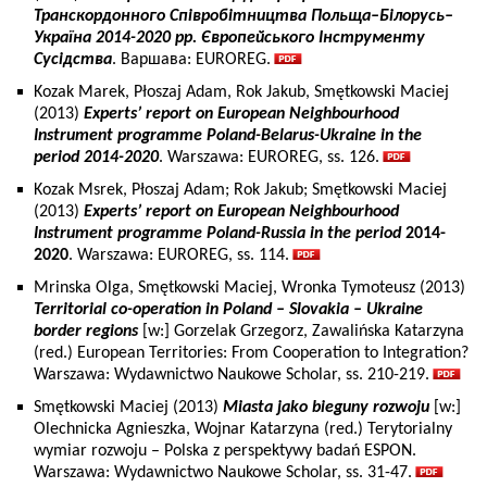
Транскордонного Співробітництва Польща–Білорусь–
Україна 2014-2020 рр. Європейського Інструменту
Сусідства
. Варшава: EUROREG.
Kozak Marek, Płoszaj Adam, Rok Jakub, Smętkowski Maciej
(2013)
Experts’ report on European Neighbourhood
Instrument programme Poland-Belarus-Ukraine in the
period 2014-2020
. Warszawa: EUROREG, ss. 126.
Kozak Msrek, Płoszaj Adam; Rok Jakub; Smętkowski Maciej
(2013)
Experts’ report on European Neighbourhood
Instrument programme Poland-Russia in the period
2014-
2020
. Warszawa: EUROREG, ss. 114.
Mrinska Olga, Smętkowski Maciej, Wronka Tymoteusz (2013)
Territorial co-operation in Poland – Slovakia – Ukraine
border regions
[w:] Gorzelak Grzegorz, Zawalińska Katarzyna
(red.) European Territories: From Cooperation to Integration?
Warszawa: Wydawnictwo Naukowe Scholar, ss. 210-219.
Smętkowski Maciej (2013)
Miasta jako bieguny rozwoju
[w:]
Olechnicka Agnieszka, Wojnar Katarzyna (red.) Terytorialny
wymiar rozwoju – Polska z perspektywy badań ESPON.
Warszawa: Wydawnictwo Naukowe Scholar, ss. 31-47.