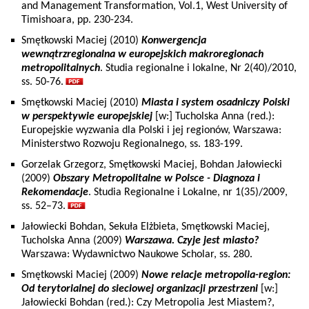
and Management Transformation, Vol.1, West University of
Timishoara, pp. 230-234.
Smętkowski Maciej (2010)
Konwergencja
wewnątrzregionalna w europejskich makroregionach
metropolitalnych
. Studia regionalne i lokalne, Nr 2(40)/2010,
ss. 50-76.
Smętkowski Maciej (2010)
Miasta i system osadniczy Polski
w perspektywie europejskiej
[w:] Tucholska Anna (red.):
Europejskie wyzwania dla Polski i jej regionów, Warszawa:
Ministerstwo Rozwoju Regionalnego, ss. 183-199.
Gorzelak Grzegorz, Smętkowski Maciej, Bohdan Jałowiecki
(2009)
Obszary Metropolitalne w Polsce - Diagnoza i
Rekomendacje
. Studia Regionalne i Lokalne, nr 1(35)/2009,
ss. 52–73.
Jałowiecki Bohdan, Sekuła Elżbieta, Smętkowski Maciej,
Tucholska Anna (2009)
Warszawa. Czyje jest miasto?
Warszawa: Wydawnictwo Naukowe Scholar, ss. 280.
Smętkowski Maciej (2009)
Nowe relacje metropolia-region:
Od terytorialnej do sieciowej organizacji przestrzeni
[w:]
Jałowiecki Bohdan (red.): Czy Metropolia Jest Miastem?,