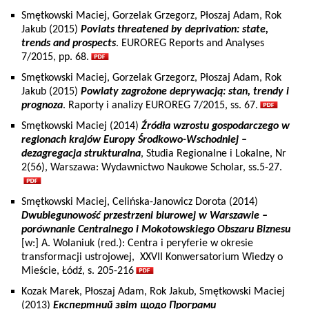
Smętkowski Maciej, Gorzelak Grzegorz, Płoszaj Adam, Rok
Jakub (2015)
Poviats threatened by deprivation: state,
trends and prospects
. EUROREG Reports and Analyses
7/2015, pp. 68.
Smętkowski Maciej, Gorzelak Grzegorz, Płoszaj Adam, Rok
Jakub (2015)
Powiaty zagrożone deprywacją: stan, trendy i
prognoza
. Raporty i analizy EUROREG 7/2015, ss. 67.
Smętkowski Maciej (2014)
Źródła wzrostu gospodarczego w
regionach krajów Europy Środkowo-Wschodniej –
dezagregacja strukturalna
, Studia Regionalne i Lokalne, Nr
2(56), Warszawa: Wydawnictwo Naukowe Scholar, ss.5-27.
Smętkowski Maciej, Celińska-Janowicz Dorota (2014)
Dwubiegunowość przestrzeni biurowej w Warszawie –
porównanie Centralnego i Mokotowskiego Obszaru Biznesu
[w:] A. Wolaniuk (red.): Centra i peryferie w okresie
transformacji ustrojowej, XXVII Konwersatorium Wiedzy o
Mieście, Łódź, s. 205-216
Kozak Marek, Płoszaj Adam, Rok Jakub, Smętkowski Maciej
(2013)
Експертний звіт щодо Програми