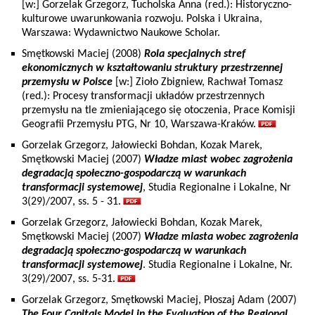
[w:] Gorzelak Grzegorz, Tucholska Anna (red.): Historyczno-
kulturowe uwarunkowania rozwoju. Polska i Ukraina,
Warszawa: Wydawnictwo Naukowe Scholar.
Smętkowski Maciej (2008)
Rola specjalnych stref
ekonomicznych w kształtowaniu struktury przestrzennej
przemysłu w Polsce
[w:] Zioło Zbigniew, Rachwał Tomasz
(red.): Procesy transformacji układów przestrzennych
przemysłu na tle zmieniającego się otoczenia, Prace Komisji
Geografii Przemysłu PTG, Nr 10, Warszawa-Kraków.
Gorzelak Grzegorz, Jałowiecki Bohdan, Kozak Marek,
Smętkowski Maciej (2007)
Władze miast wobec zagrożenia
degradacją społeczno-gospodarczą w warunkach
transformacji systemowej
, Studia Regionalne i Lokalne, Nr
3(29)/2007, ss. 5 - 31.
Gorzelak Grzegorz, Jałowiecki Bohdan, Kozak Marek,
Smętkowski Maciej (2007)
Władze miasta wobec zagrożenia
degradacją społeczno-gospodarczą w warunkach
transformacji systemowej
. Studia Regionalne i Lokalne, Nr.
3(29)/2007, ss. 5-31.
Gorzelak Grzegorz, Smętkowski Maciej, Płoszaj Adam (2007)
The Four Capitals Model in the Evaluation of the Regional