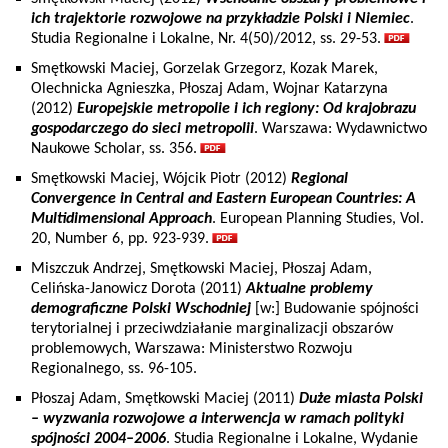
ich trajektorie rozwojowe na przykładzie Polski i Niemiec
.
Studia Regionalne i Lokalne, Nr. 4(50)/2012, ss. 29-53.
Smętkowski Maciej, Gorzelak Grzegorz, Kozak Marek,
Olechnicka Agnieszka, Płoszaj Adam, Wojnar Katarzyna
(2012)
Europejskie metropolie i ich regiony: Od krajobrazu
gospodarczego do sieci metropolii
. Warszawa: Wydawnictwo
Naukowe Scholar, ss. 356.
Smętkowski Maciej, Wójcik Piotr (2012)
Regional
Convergence in Central and Eastern European Countries: A
Multidimensional Approach
. European Planning Studies, Vol.
20, Number 6, pp. 923-939.
Miszczuk Andrzej, Smętkowski Maciej, Płoszaj Adam,
Celińska-Janowicz Dorota (2011)
Aktualne problemy
demograficzne Polski Wschodniej
[w:] Budowanie spójności
terytorialnej i przeciwdziałanie marginalizacji obszarów
problemowych, Warszawa: Ministerstwo Rozwoju
Regionalnego, ss. 96-105.
Płoszaj Adam, Smętkowski Maciej (2011)
Duże miasta Polski
– wyzwania rozwojowe a interwencja w ramach polityki
spójności 2004–2006
. Studia Regionalne i Lokalne, Wydanie