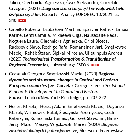
Jakub, Olechnicka Agnieszka, Ćwik Aleksandra, Gorzelak
Grzegorz (2021)
Diagnoza stanu turystyki w województwie
świętokrzyskim
. Raporty i Analizy EUROREG 10/2021, ss.
340.
Capello Roberta, Džubáková Martina, Eparvier Patrick, Lanoix
Karine, Lenzi Camilla, Mikheeva Olga, Nausedaite Reda,
Noguera Laura, Olechnicka Agnieszka, Oriol Biosca,
Radosevic Slavo, Rodrigo Rafa, Romanainen Jari, Smętkowski
Maciej, Rehák Štefan, Šipikal Miroslav, UlieuInputs Andreu
(2020)
Technological Transformation & Transitioning of
Regional Economies,
Luksemburg: ESPON.
Gorzelak Grzegorz, Smętkowski Maciej (2020)
Regional
dynamics and structural changes in Central and Eastern
European countries
[w:] Gorzelak Grzegorz (eds.)
Social and
Economic Development in Central and Eastern
Europe
,
London/New York: Routledge, pp. 207-222.
Herbst Mikołaj, Płoszaj Adam, Smętkowski Maciej, Degórski
Marek, Wiśniewski Rafał, Śleszyński Przemysław, Goch
Katarzyna, Komornicki Tomasz, Goliszek Sławomir, Bański
Jerzy, Mazur Maciej, Więckowski Marek (2020)
Diagnoza
[w:] Śleszyński Przemysław,
zasobów lokalnych i potencjałów