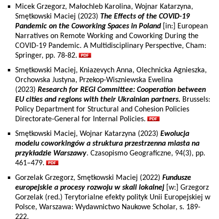
Micek Grzegorz, Małochleb Karolina, Wojnar Katarzyna,
Smętkowski Maciej (2023)
The Effects of the COVID-19
Pandemic on the Coworking Spaces in Poland
[in:] European
Narratives on Remote Working and Coworking During the
COVID-19 Pandemic. A Multidisciplinary Perspective, Cham:
Springer, pp. 78-82.
Smętkowski Maciej, Kniazevych Anna, Olechnicka Agnieszka,
Orchowska Justyna, Przekop-Wiszniewska Ewelina
(2023)
Research for REGI Committee: Cooperation between
EU cities and regions with their Ukrainian partners.
Brussels:
Policy Department for Structural and Cohesion Policies
Directorate-General for Internal Policies.
Smętkowski Maciej, Wojnar Katarzyna (2023)
Ewolucja
modelu coworkingów a struktura przestrzenna miasta na
przykładzie Warszawy
. Czasopismo Geograficzne, 94(3), pp.
461–479.
Gorzelak Grzegorz, Smętkowski Maciej (2022)
Fundusze
europejskie a procesy rozwoju w skali lokalnej
[w:] Grzegorz
Gorzelak (red.) Terytorialne efekty polityk Unii Europejskiej w
Polsce, Warszawa: Wydawnictwo Naukowe Scholar, s. 189-
222.