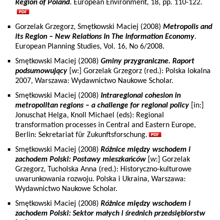
Region of Poland
. European Environment, 18, pp. 110-122.
Gorzelak Grzegorz, Smętkowski Maciej (2008)
Metropolis and
its Region – New Relations In The Information Economy
.
European Planning Studies, Vol. 16, No 6/2008.
Smętkowski Maciej (2008)
Gminy przygraniczne. Raport
podsumowujący
[w:] Gorzelak Grzegorz (red.): Polska lokalna
2007, Warszawa: Wydawnictwo Naukowe Scholar.
Smętkowski Maciej (2008)
Intraregional cohesion in
metropolitan regions – a challenge for regional policy
[in:]
Jonuschat Helga, Knoll Michael (eds): Regional
transformation processes in Central and Eastern Europe,
Berlin: Sekretariat für Zukunftsforschung.
Smętkowski Maciej (2008)
Różnice między wschodem i
zachodem Polski: Postawy mieszkańców
[w:] Gorzelak
Grzegorz, Tucholska Anna (red.): Historyczno-kulturowe
uwarunkowania rozwoju. Polska i Ukraina, Warszawa:
Wydawnictwo Naukowe Scholar.
Smętkowski Maciej (2008)
Różnice między wschodem i
zachodem Polski: Sektor małych i średnich przedsiębiorstw