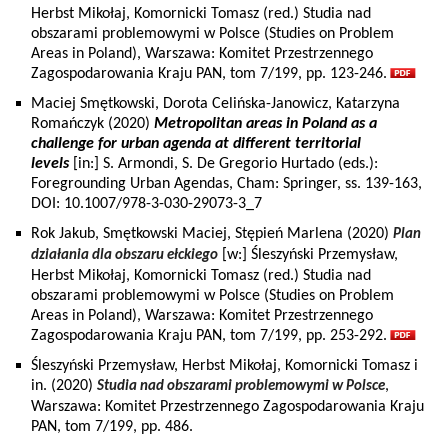
Herbst Mikołaj, Komornicki Tomasz (red.) Studia nad
obszarami problemowymi w Polsce (Studies on Problem
Areas in Poland), Warszawa: Komitet Przestrzennego
Zagospodarowania Kraju PAN, tom 7/199, pp. 123-246.
Maciej Smętkowski, Dorota Celińska-Janowicz, Katarzyna
Romańczyk (2020)
Metropolitan areas in Poland as a
challenge for urban agenda at different territorial
levels
[in:] S. Armondi, S. De Gregorio Hurtado (eds.):
Foregrounding Urban Agendas, Cham: Springer, ss. 139-163,
DOI: 10.1007/978-3-030-29073-3_7
Rok Jakub, Smętkowski Maciej, Stępień Marlena (2020)
Plan
[w:] Śleszyński Przemysław,
działania dla obszaru ełckiego
Herbst Mikołaj, Komornicki Tomasz (red.) Studia nad
obszarami problemowymi w Polsce (Studies on Problem
Areas in Poland), Warszawa: Komitet Przestrzennego
Zagospodarowania Kraju PAN, tom 7/199, pp. 253-292.
Śleszyński Przemysław, Herbst Mikołaj, Komornicki Tomasz i
in. (2020)
,
Studia nad obszarami problemowymi w Polsce
Warszawa: Komitet Przestrzennego Zagospodarowania Kraju
PAN, tom 7/199, pp. 486.