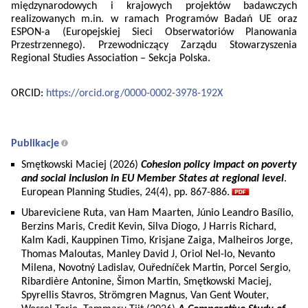
międzynarodowych i krajowych projektów badawczych
realizowanych m.in. w ramach Programów Badań UE oraz
ESPON-a (Europejskiej Sieci Obserwatoriów Planowania
Przestrzennego). Przewodniczący Zarządu Stowarzyszenia
Regional Studies Association – Sekcja Polska.
ORCID:
https://orcid.org/0000-0002-3978-192X
Publikacje
Smętkowski Maciej (2026)
Cohesion policy impact on poverty
and social inclusion in EU Member States at regional level
.
European Planning Studies, 24(4), pp. 867-886.
Ubareviciene Ruta, van Ham Maarten, Júnio Leandro Basílio,
Berzins Maris, Credit Kevin, Silva Diogo, J Harris Richard,
Kalm Kadi, Kauppinen Timo, Krisjane Zaiga, Malheiros Jorge,
Thomas Maloutas, Manley David J, Oriol Nel-lo, Nevanto
Milena, Novotný Ladislav, Ouředníček Martin, Porcel Sergio,
Ribardière Antonine, Šimon Martin, Smętkowski Maciej,
Spyrellis Stavros, Strömgren Magnus, Van Gent Wouter,