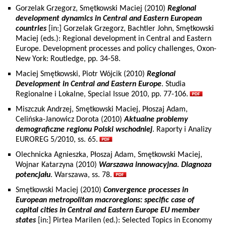
Gorzelak Grzegorz, Smętkowski Maciej (2010)
Regional
development dynamics in Central and Eastern European
countries
[in:] Gorzelak Grzegorz, Bachtler John, Smętkowski
Maciej (eds.): Regional development in Central and Eastern
Europe. Development processes and policy challenges, Oxon-
New York: Routledge, pp. 34-58.
Maciej Smętkowski, Piotr Wójcik (2010)
Regional
Development in Central and Eastern Europe
. Studia
Regionalne i Lokalne, Special Issue 2010, pp. 77-106.
Miszczuk Andrzej, Smętkowski Maciej, Płoszaj Adam,
Celińska-Janowicz Dorota (2010)
Aktualne problemy
demograficzne regionu Polski wschodniej
. Raporty i Analizy
EUROREG 5/2010, ss. 65.
Olechnicka Agnieszka, Płoszaj Adam, Smętkowski Maciej,
Wojnar Katarzyna (2010)
Warszawa innowacyjna. Diagnoza
potencjału
. Warszawa, ss. 78.
Smętkowski Maciej (2010)
Convergence processes in
European metropolitan macroregions: specific case of
capital cities in Central and Eastern Europe EU member
states
[in:] Pirtea Marilen (ed.): Selected Topics in Economy