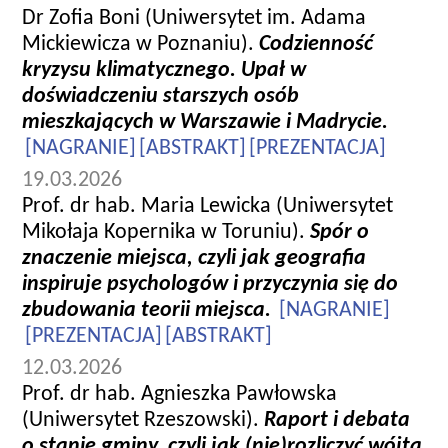
Dr Zofia Boni (Uniwersytet im. Adama
Mickiewicza w Poznaniu).
Codzienność
kryzysu klimatycznego. Upał w
doświadczeniu starszych osób
mieszkających w Warszawie i Madrycie.
[NAGRANIE]
[ABSTRAKT]
[PREZENTACJA]
19.03.2026
Prof. dr hab. Maria Lewicka (Uniwersytet
Mikołaja Kopernika w Toruniu).
Spór o
znaczenie miejsca, czyli jak geografia
inspiruje psychologów i przyczynia się do
zbudowania teorii miejsca.
[NAGRANIE]
[PREZENTACJA]
[ABSTRAKT]
12.03.2026
Prof. dr hab. Agnieszka Pawłowska
(Uniwersytet Rzeszowski).
Raport i debata
o stanie gminy, czyli jak (nie)rozliczyć wójta