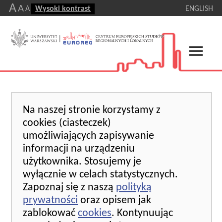
A
A
A
Wysoki kontrast
ENGLISH
Na naszej stronie korzystamy z
cookies (ciasteczek)
umożliwiających zapisywanie
informacji na urządzeniu
użytkownika. Stosujemy je
wyłącznie w celach statystycznych.
Zapoznaj się z naszą
polityką
prywatności
oraz opisem jak
zablokować
cookies
. Kontynuując