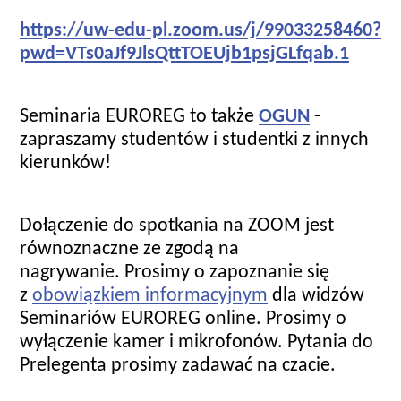
https://uw-edu-pl.zoom.us/j/
99033258460?
pwd=
VTs0aJf9JlsQttTOEUjb1psjGLfqab
.1
Seminaria EUROREG to także
OGUN
-
zapraszamy studentów i studentki z innych
kierunków!
Dołączenie do spotkania na ZOOM jest
równoznaczne ze zgodą na
nagrywanie. Prosimy o zapoznanie się
z
obowiązkiem informacyjnym
dla widzów
Seminariów EUROREG online. Prosimy o
wyłączenie kamer i mikrofonów. Pytania do
Prelegenta prosimy zadawać na czacie.