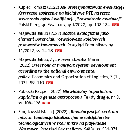
Kupiec Tomasz (2022)
Jak profesjonalizować ewaluację?
Krytyczne spojrzenie na inicjatywę PTE na rzecz
stworzenia opisu kwalifikacji „Prowadzenie ewaluacji”
.
Polski Przegląd Ewaluacyjny, I/2022, pp. 103-134.
Majewski Jakub (2022)
Bodźce ekologiczne jako
element potencjału rozwojowego kolejowych
przewozów towarowych
. Przegląd Komunikacyjny,
11/2022, ss. 24-28.
Majewski Jakub, Zych-Lewandowska Maria
(2022)
Directions of transport system development
according to the national environmental
policy
. Economics and Organization of Logistics, 7 (1),
2022, 99–110.
Pobłocki Kacper (2022)
Niewidzialny imperializm:
kapitalizm a geneza antropocenu
. Teksty drugie, nr 3,
ss. 108–126.
Smętkowski Maciej (2022)
„Rewaloryzacja” centrum
miasta: tendencje lokalizacyjne przedsiębiorstw
technologicznych w skali mikro na przykładzie
Warszawy
, Przegląd Geograficzny, 94(3), ss. 351-371.