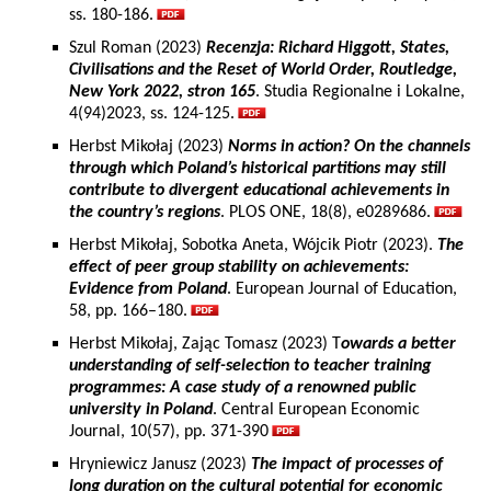
ss. 180-186.
Szul Roman (2023)
Recenzja: Richard Higgott, States,
Civilisations and the Reset of World Order, Routledge,
New York 2022, stron 165
. Studia Regionalne i Lokalne,
4(94)2023, ss. 124-125.
Herbst Mikołaj (2023)
Norms in action? On the channels
through which Poland’s historical partitions may still
contribute to divergent educational achievements in
the country’s regions
. PLOS ONE, 18(8), e0289686.
Herbst Mikołaj, Sobotka Aneta, Wójcik Piotr (2023).
The
effect of peer group stability on achievements:
Evidence from Poland
. European Journal of Education,
58, pp. 166–180.
Herbst Mikołaj, Zając Tomasz (2023) T
owards a better
understanding of self-selection to teacher training
programmes: A case study of a renowned public
university in Poland
. Central European Economic
Journal, 10(57), pp. 371-390
Hryniewicz Janusz (2023)
The impact of processes of
long duration on the cultural potential for economic