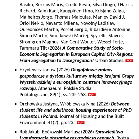
Basílio, Berzins Maris, Credit Kevin, Silva Diogo, J Harris
Richard, Kalm Kadi, Kauppinen Timo, Krisjane Zaiga,
Malheiros Jorge, Thomas Maloutas, Manley David J,
Oriol Nel-lo, Nevanto Milena, Novotný Ladislav,
Ouředníček Martin, Porcel Sergio, Ribardière Antonine,
Šimon Martin, Smętkowski Maciej, Spyrellis Stavros,
Strömgren Magnus, Van Gent Wouter, Wessel Terje,
Tammaru Tiit (2026)
A Comparative Study of Socio-
Economic Segregation in European Capital City-Regions:
From Segregation to Desegregation?
Urban Studies.
Hryniewicz Janusz (2026)
Długofalowe zmiany
gospodarcze a dystans kulturowy między krajami Grupy
Wyszehradzkiej a europejskim centrum innowacyjnego
rozwoju
. Athenaeum. Polskie Studia
Politologiczne, 89(1), ss. 235-253.
Orchowska Justyna, Wróblewska Nina (2026)
Between
student life and adulthood: housing experiences of PhD
students in Poland
. Journal of Housing and the Built
Environment, 41(2), pp. 23.
Rok Jakub, Boćkowski Mariusz (2026)
Sprawiedliwa
transformacja obszarów przyrodniczo cennych
. Bystra,