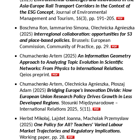
(2025)
Environmental Challenges and Innovations in the
Asia-Europe Rail Transport Corridors in the Context of
the ESG Concept
, Journal of Environmental
Management and Tourism, 16(3), pp. 191–205.
Boschma Ron, Iammarino Simona, Olechnicka Agnieszka
(2025)
Interregional collaboration: opportunities for S3
and place-based policies.
Brussels: European
Commission, Community of Practice, pp. 29.
Chumachenko Artem (2025)
An Information Geometry
Approach to Analyzing Topic Evolution in Scientific
Networks: From Physics to International Relations
.
Qeios preprint.
Chumachenko Artem, Olechnicka Agnieszka, Płoszaj
Adam (2025)
Bridging Europe’s Innovation Divide: How
European Union Research Policy Drives Growth in Less
Developed Regions
. Stosunki Międzynarodowe –
International Relations 2025, 5(11).
Herbst Mikołaj, Lajstet Joanna, Macholak Przemysław
(2025)
One Policy for All? Teachers' Varied Labour
Market Trajectories and Regulatory Implications.
Working paper, pp. 28.