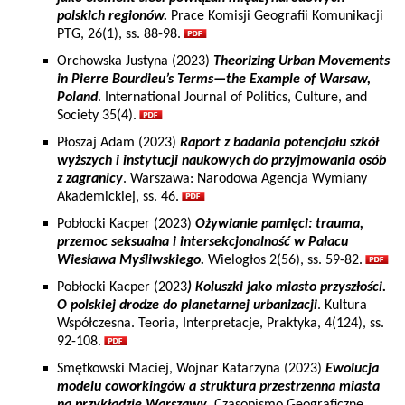
polskich regionów.
Prace Komisji Geografii Komunikacji
PTG, 26(1), ss. 88-98.
Orchowska Justyna (2023)
Theorizing Urban Movements
in Pierre Bourdieu’s Terms—the Example of Warsaw,
Poland
. International Journal of Politics, Culture, and
Society 35(4).
Płoszaj Adam (2023)
Raport z badania potencjału szkół
wyższych i instytucji naukowych do przyjmowania osób
z zagranicy
. Warszawa: Narodowa Agencja Wymiany
Akademickiej, ss. 46.
Pobłocki Kacper (2023)
Ożywianie pamięci: trauma,
przemoc seksualna i intersekcjonalność w Pałacu
Wiesława Myśliwskiego.
Wielogłos 2(56), ss. 59-82.
Pobłocki Kacper (2023
) Koluszki jako miasto przyszłości.
O polskiej drodze do planetarnej urbanizacji
. Kultura
Współczesna. Teoria, Interpretacje, Praktyka, 4(124), ss.
92-108.
Smętkowski Maciej, Wojnar Katarzyna (2023)
Ewolucja
modelu coworkingów a struktura przestrzenna miasta