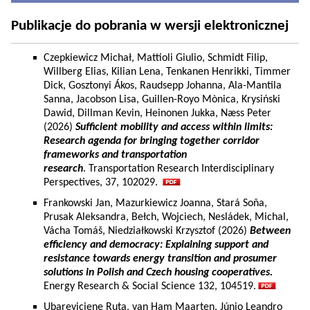
Publikacje do pobrania w wersji elektronicznej
Czepkiewicz Michał, Mattioli Giulio, Schmidt Filip,
Willberg Elias, Kilian Lena, Tenkanen Henrikki, Timmer
Dick, Gosztonyi Ákos, Raudsepp Johanna, Ala-Mantila
Sanna, Jacobson Lisa, Guillen-Royo Mònica, Krysiński
Dawid, Dillman Kevin, Heinonen Jukka, Næss Peter
(2026)
Sufficient mobility and access within limits:
Research agenda for bringing together corridor
frameworks and transportation
research
. Transportation Research Interdisciplinary
Perspectives, 37, 102029.
Frankowski Jan, Mazurkiewicz Joanna, Stará Soňa,
Prusak Aleksandra, Bełch, Wojciech, Nesládek, Michal,
Vácha Tomáš, Niedziałkowski Krzysztof (2026)
Between
efficiency and democracy: Explaining support and
resistance towards energy transition and prosumer
solutions in Polish and Czech housing cooperatives.
Energy Research & Social Science 132, 104519.
Ubareviciene Ruta, van Ham Maarten, Júnio Leandro