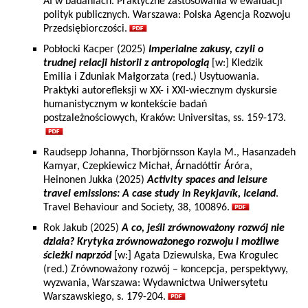
AI w badaniach. Praktyczne zastosowania w ewaluacji
polityk publicznych. Warszawa: Polska Agencja Rozwoju
Przedsiębiorczości.
Pobłocki Kacper (2025)
Imperialne zakusy, czyli o
trudnej relacji historii z antropologią
[w:] Kledzik
Emilia i Zduniak Małgorzata (red.) Usytuowania.
Praktyki autorefleksji w XX- i XXI-wiecznym dyskursie
humanistycznym w kontekście badań
postzależnościowych, Kraków: Universitas, ss. 159-173.
Raudsepp Johanna, Thorbjörnsson Kayla M., Hasanzadeh
Kamyar, Czepkiewicz Michał, Árnadóttir Áróra,
Heinonen Jukka (2025)
Activity spaces and leisure
travel emissions: A case study in Reykjavík, Iceland
.
Travel Behaviour and Society, 38, 100896.
Rok Jakub (2025)
A co, jeśli zrównoważony rozwój nie
działa? Krytyka zrównoważonego rozwoju i możliwe
ścieżki naprzód
[w:] Agata Dziewulska, Ewa Krogulec
(red.) Zrównoważony rozwój – koncepcja, perspektywy,
wyzwania, Warszawa: Wydawnictwa Uniwersytetu
Warszawskiego, s. 179-204.