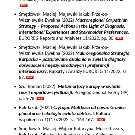
Smętkowski Maciej, Majewski Jakub, Przekop-
Wiszniewska Ewelina (2022)
Macroregional Carpathian
Strategy – Proposed Actions in the Light of Diagnosis,
International Experiences and Stakeholder Preferences.
EUROREG Reports and Analyses 11/2022, pp. 80.
Smętkowski Maciej, Majewski Jakub, Przekop-
Wiszniewska Ewelina (2022)
Makroregionalna Strategia
Karpacka – postulowane działania w świetle diagnozy,
doświadczeń międzynarodowych i preferencji
interesariuszy
. Raporty i Analizy EUROREG 11/2022, ss.
87.
Szul Roman (2022).
Metamorfozy Europy w świetle
teorii imperiów-cywilizacji.
Przegląd Geopolityczny (39)
s. 55-78.
Rok Jakub (2022)
Czytając Malthusa od nowa. Granice
planetarne i ekologia świata obfitości.
Kultura
współczesna 1(117)/2022, ss. 164-167.
Smętkowski Maciej, Wojnar Katarzyna, Molski Cezary,