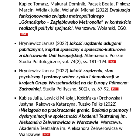
Kupiec Tomasz, Makurat Dominik, Paczek Beata, Pinkosz
Marcin, Widłak Julia, Wolański Michał (2022)
Ewaluacja
funkcjonowania związku metropolitalnego
„Górnośląsko – Zagłębiowsko Metropolia” w kontekście
realizacji polityki spójności
, Warszawa: Wolański, EGO.
Hryniewicz Janusz (2022)
Jakość rządzenia usługami
publicznymi, kapitał społeczny a społeczno-kulturowe
zróżnicowanie Unii Europejskiej
. Athenaeum. Polskie
Studia Politologiczne, vol. 74(2), ss. 181–194.
Hryniewicz Janusz (2022)
Jakość rządzenia, stan
psychiczny i postawy wobec rynku i demokracji w
krajach Grupy Wyszehradzkiej na tle Europy Północno-
Zachodniej
. Studia Polityczne, 50(2), ss. 67-92.
Kubisa Julia, Lewicki Mikołaj, Kościńska (Orchowska)
Justyna, Rakowska Katarzyna, Tuszko Feliks (2022)
(
Nie)zgoda na przekraczanie granic. Badania przemocy i
dyskryminacji w społeczności Akademii Teatralnej im.
Aleksandra Zelwerowicza w Warszawie
. Warszawa:
Akademia Teatralna im. Aleksandra Zelwerowicza w
Warszawie.