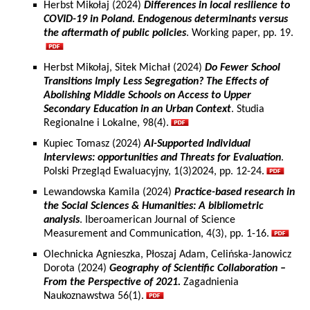
Herbst Mikołaj (2024)
Differences in local resilience to
COVID-19 in Poland. Endogenous determinants versus
the aftermath of public policies
. Working paper, pp. 19.
Herbst Mikołaj, Sitek Michał (2024)
Do Fewer School
Transitions Imply Less Segregation? The Effects of
Abolishing Middle Schools on Access to Upper
Secondary Education in an Urban Context
. Studia
Regionalne i Lokalne, 98(4).
Kupiec Tomasz (2024)
AI-Supported Individual
Interviews: opportunities and Threats for Evaluation
.
Polski Przegląd Ewaluacyjny, 1(3)2024, pp. 12-24.
Lewandowska Kamila (2024)
Practice-based research in
the Social Sciences & Humanities: A bibliometric
analysis
. Iberoamerican Journal of Science
Measurement and Communication, 4(3), pp. 1-16.
Olechnicka Agnieszka, Płoszaj Adam, Celińska-Janowicz
Dorota (2024)
Geography of Scientific Collaboration –
From the Perspective of 2021.
Zagadnienia
Naukoznawstwa 56(1).