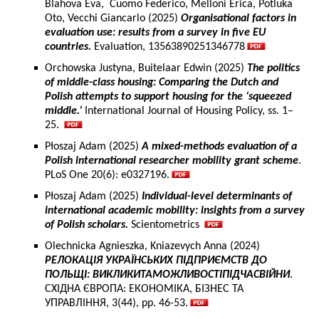
Blahova Eva, Cuomo Federico, Melloni Erica, Potluka
Oto, Vecchi Giancarlo (2025)
Organisational factors in
evaluation use: results from a survey in five EU
countries.
Evaluation, 13563890251346778
Orchowska Justyna, Buitelaar Edwin (2025)
The politics
of middle-class housing: Comparing the Dutch and
Polish attempts to support housing for the ‘squeezed
middle.’
International Journal of Housing Policy, ss. 1–
25.
Płoszaj Adam (2025)
A mixed-methods evaluation of a
Polish international researcher mobility grant scheme
.
PLoS One 20(6): e0327196.
Płoszaj Adam (2025)
Individual-level determinants of
international academic mobility: insights from a survey
of Polish scholars.
Scientometrics
Olechnicka Agnieszka, Kniazevych Anna (2024)
РЕЛОКАЦІЯ УКРАЇНСЬКИХ ПІДПРИЄМСТВ ДО
ПОЛЬЩІ: ВИКЛИКИТАМОЖЛИВОСТІПІДЧАСВІЙНИ
.
СХІДНА ЄВРОПА: ЕКОНОМІКА, БІЗНЕС ТА
УПРАВЛІННЯ, 3(44), pp. 46-53.