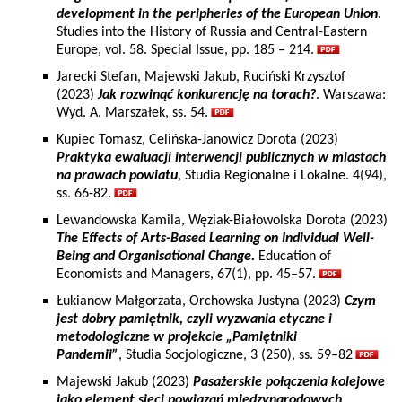
development in the peripheries of the European Union
.
Studies into the History of Russia and Central-Eastern
Europe, vol. 58. Special Issue, pp. 185 – 214.
Jarecki Stefan, Majewski Jakub, Ruciński Krzysztof
(2023)
Jak rozwinąć konkurencję na torach?
. Warszawa:
Wyd. A. Marszałek, ss. 54.
Kupiec Tomasz, Celińska-Janowicz Dorota (2023)
Praktyka ewaluacji interwencji publicznych w miastach
na prawach powiatu
, Studia Regionalne i Lokalne. 4(94),
ss. 66-82.
Lewandowska Kamila, Węziak-Białowolska Dorota (2023)
The Effects of Arts-Based Learning on Individual Well-
Being and Organisational Change.
Education of
Economists and Managers, 67(1), pp. 45–57.
Łukianow Małgorzata, Orchowska Justyna (2023)
Czym
jest dobry pamiętnik, czyli wyzwania etyczne i
metodologiczne w projekcie „Pamiętniki
Pandemii”
, Studia Socjologiczne, 3 (250), ss. 59–82
Majewski Jakub (2023)
Pasażerskie połączenia kolejowe
jako element sieci powiązań międzynarodowych