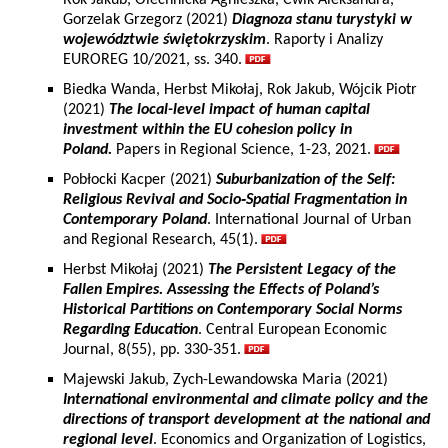
Rok Jakub, Olechnicka Agnieszka, Ćwik Aleksandra,
Gorzelak Grzegorz (2021)
Diagnoza stanu turystyki w
województwie świętokrzyskim
. Raporty i Analizy
EUROREG 10/2021, ss. 340.
Biedka Wanda, Herbst Mikołaj, Rok Jakub, Wójcik Piotr
(2021)
The local-level impact of human capital
investment within the EU cohesion policy in
Poland.
Papers in Regional Science, 1-23, 2021.
Pobłocki Kacper (2021)
Suburbanization of the Self:
Religious Revival and Socio
‐
Spatial Fragmentation in
Contemporary Poland
. International Journal of Urban
and Regional Research, 45(1).
Herbst Mikołaj (2021)
The Persistent Legacy of the
Fallen Empires. Assessing the Effects of Poland’s
Historical Partitions on Contemporary Social Norms
Regarding Education
. Central European Economic
Journal, 8(55), pp. 330-351.
Majewski Jakub, Zych-Lewandowska Maria (2021)
International environmental and climate policy and the
directions of transport development at the national and
regional level
. Economics and Organization of Logistics,