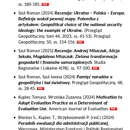
ss. 180-185.
Szul Roman (2024)
Recenzja: Ukraina – Polska – Europa.
Refleksje wokół pewnej mapy. Polemika z
artykułem: Geopolitical choice of the national security
ideology: the example of Ukraine.
(Przegląd
Geopolityczny, tom 44, 2023, ss. 41-53). Przegląd
Geopolityczny, 50, ss. 154-156.
Szul Roman (2025
) Recenzja: Andrzej Miszczuk, Alicja
Sekuła, Magdalena Miszczuk: Zielona transformacja
gospodarki i finansów samorządowych
. Studia
Regionalne i Lokalne 4(98), ss. 97-100.
Szul Roman, Szul Iwona (2024)
Pamięć narodów a
geopolityka i ład światowy.
Przegląd Geopolityczny, 48,
ss. 28-45.
Kupiec Tomasz, Wrońska Zuzanna (2024)
Motivation to
Adopt Evaluation Practice as a Determinant of
Evaluation Use
. American Journal of Evaluation.
Bienias S., Kupiec T., Strzęboszewski P. (red.) (2024)
Poradnik ewaluacji dla administracji publicznej
,
Warszawa, Ministerstwo Funduszy i Polityki Regionalnej.