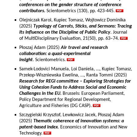
conferences on the gender structure of conference
contributors.
Scientometrics (130), pp. 423-445.
Olejniczak Karol, Kupiec Tomasz, Wojtowicz Dominika
(2025)
Typology of Carrots, Sticks, and Sermons: Tracing
Its Influence on the Discipline of Public Policy
. Journal
of MultiDisciplinary Evaluation, 21(50), pp. 63–74.
Płoszaj Adam (2025)
Air travel and research
collaboration: a quasi-experimental
insight
. Scientometrics.
Samek-Lodovici Manuela, Loi Daniela, …, Kupiec Tomasz,
Przekop-Wiszniewska Ewelina, …, Ranta Tommi (2025)
Research for REGI committee – Exploring Strategies for
Using Cohesion Funds to Address Social and Economic
Challenges in the EU.
Brussels: European Parliament,
Policy Department for Regional Development,
Agriculture and Fisheries (DG CASP).
Szczygielski Krzysztof, Lewkowicz Jacek, Płoszaj Adam
(2025)
Thematic coherence of innovation systems: a
patent-based index
. Economics of Innovation and New
Technology.