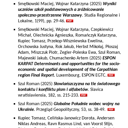
Smętkowski Maciej, Wojnar Katarzyna (2025)
Wyniki
uczniów szkół podstawowych a zróżnicowanie
społeczno-przestrzenne Warszawy
. Studia Regionalne i
Lokalne, 1(99), pp. 29-46.
Smętkowski Maciej, Wojnar Katarzyna, Czepkiewicz
Michał, Olechnicka Agnieszka, Romańczyk Katarzyna,
Kupiec Tomasz, Przekop-Wiszniewska Ewelina,
Orchowska Justyna, Rok Jakub, Herbst Mikołaj, Płoszaj
Adam, Miszczuk Piotr, Zegler-Poleska Ewa, Szul Roman,
Majewski Jakub, Chumachenko Artem (2025)
ESPON
KARPAT Determinants and opportunities for the socio-
economic and spatial development of the Carpathian
region Final Report.
Luxembourg, ESPON EGTC.
Szul Roman (2025)
Słowiańszczyzna na tle światowego
kontaktu i konfliktu pism i alfabetów
. Slavica
wratislaviensia, 182, ss. 215-233.
Szul Roman (2025)
Globalne Południe wobec wojny na
Ukrainie
.
Przegląd Geopolityczny, 53, ss. 38-49.
Kupiec Tomasz, Celińska-Janowicz Dorota, Andersen
Niklas Andreas, Ravn Rasmus Lind, van Voorst Stijn,