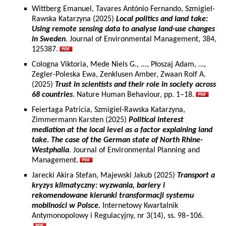
Wittberg Emanuel, Tavares António Fernando, Szmigiel-
Rawska Katarzyna (2025)
Local politics and land take:
Using remote sensing data to analyse land-use changes
in Sweden
. Journal of Environmental Management, 384,
125387.
Cologna Viktoria, Mede Niels G., ..., Płoszaj Adam, …,
Zegler-Poleska Ewa, Zenklusen Amber, Zwaan Rolf A.
(2025)
Trust in scientists and their role in society across
68 countries
. Nature Human Behaviour, pp. 1–18.
Feiertaga Patricia, Szmigiel-Rawska Katarzyna,
Zimmermann Karsten (2025)
Political interest
mediation at the local level as a factor explaining land
take. The case of the German state of North Rhine-
Westphalia
. Journal of Environmental Planning and
Management.
Jarecki Akira Stefan, Majewski Jakub (2025)
Transport a
kryzys klimatyczny: wyzwania, bariery i
rekomendowane kierunki transformacji systemu
mobilności w Polsce.
Internetowy Kwartalnik
Antymonopolowy i Regulacyjny, nr 3(14), ss. 98–106.