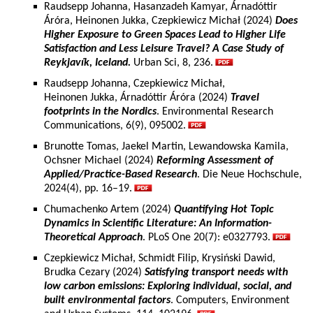
Raudsepp Johanna, Hasanzadeh Kamyar, Árnadóttir
Áróra, Heinonen Jukka, Czepkiewicz Michał (2024)
Does
Higher Exposure to Green Spaces Lead to Higher Life
Satisfaction and Less Leisure Travel? A Case Study of
Reykjavík, Iceland.
Urban Sci, 8, 236.
Raudsepp Johanna, Czepkiewicz Michał,
Heinonen Jukka, Árnadóttir Áróra (2024)
Travel
footprints in the Nordics
. Environmental Research
Communications, 6(9), 095002.
Brunotte Tomas, Jaekel Martin, Lewandowska Kamila,
Ochsner Michael (2024)
Reforming Assessment of
Applied/Practice-Based Research
. Die Neue Hochschule,
2024(4), pp. 16–19.
Chumachenko Artem (2024)
Quantifying Hot Topic
Dynamics in Scientific Literature: An Information-
Theoretical Approach
. PLoS One 20(7): e0327793.
Czepkiewicz Michał, Schmidt Filip, Krysiński Dawid,
Brudka Cezary (2024)
Satisfying transport needs with
low carbon emissions: Exploring individual, social, and
built environmental factors
. Computers, Environment