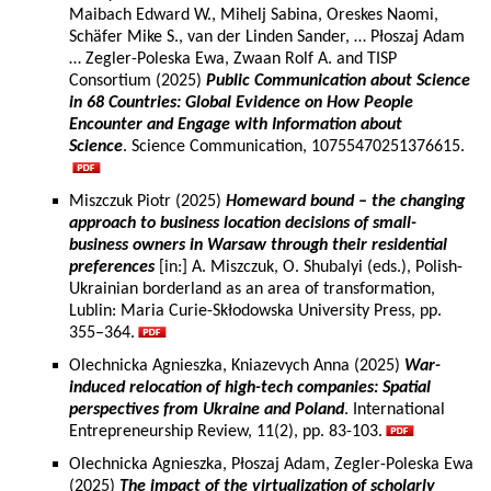
Maibach Edward W., Mihelj Sabina, Oreskes Naomi,
Schäfer Mike S., van der Linden Sander, … Płoszaj Adam
… Zegler-Poleska Ewa, Zwaan Rolf A. and TISP
Consortium (2025)
Public Communication about Science
in 68 Countries: Global Evidence on How People
Encounter and Engage with Information about
Science
. Science Communication, 10755470251376615.
Miszczuk Piotr (2025)
Homeward bound – the changing
approach to business location decisions of small-
business owners in Warsaw through their residential
preferences
[in:] A. Miszczuk, O. Shubalyi (eds.), Polish-
Ukrainian borderland as an area of transformation,
Lublin: Maria Curie-Skłodowska University Press, pp.
355–364.
Olechnicka Agnieszka, Kniazevych Anna (2025)
War-
induced relocation of high-tech companies: Spatial
perspectives from Ukraine and Poland
. International
Entrepreneurship Review, 11(2), pp. 83-103.
Olechnicka Agnieszka, Płoszaj Adam, Zegler-Poleska Ewa
(2025)
The impact of the virtualization of scholarly