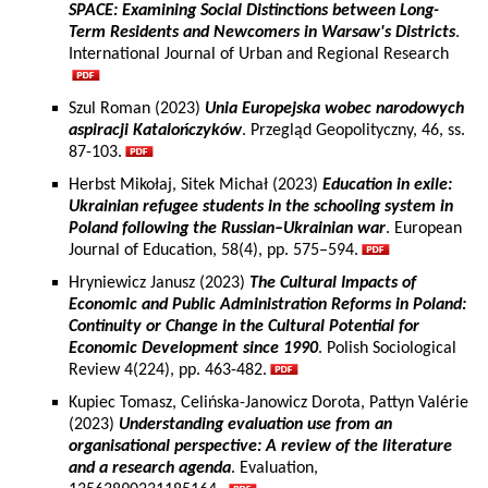
SPACE: Examining Social Distinctions between Long-
Term Residents and Newcomers in Warsaw's Districts
.
International Journal of Urban and Regional Research
Szul Roman (2023)
Unia Europejska wobec narodowych
aspiracji Katalończyków
. Przegląd Geopolityczny, 46, ss.
87-103.
Herbst Mikołaj, Sitek Michał (2023)
Education in exile:
Ukrainian refugee students in the schooling system in
Poland following the Russian–Ukrainian war
. European
Journal of Education, 58(4), pp. 575–594.
Hryniewicz Janusz (2023)
The Cultural Impacts of
Economic and Public Administration Reforms in Poland:
Continuity or Change in the Cultural Potential for
Economic Development since 1990
. Polish Sociological
Review 4(224), pp. 463-482.
Kupiec Tomasz, Celińska-Janowicz Dorota, Pattyn Valérie
(2023)
Understanding evaluation use from an
organisational perspective: A review of the literature
and a research agenda
. Evaluation,