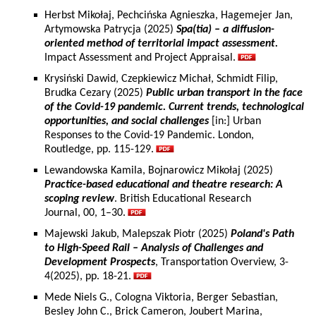
Herbst Mikołaj, Pechcińska Agnieszka, Hagemejer Jan,
Artymowska Patrycja (2025)
Spa(tia) – a diffusion-
oriented method of territorial impact assessment.
Impact Assessment and Project Appraisal.
Krysiński Dawid, Czepkiewicz Michał, Schmidt Filip,
Brudka Cezary (2025)
Public urban transport in the face
of the Covid-19 pandemic. Current trends, technological
opportunities, and social challenges
[in:] Urban
Responses to the Covid-19 Pandemic. London,
Routledge, pp. 115-129.
Lewandowska Kamila, Bojnarowicz Mikołaj (2025)
Practice-based educational and theatre research: A
scoping review
. British Educational Research
Journal, 00, 1–30.
Majewski Jakub, Malepszak Piotr (2025)
Poland's Path
to High-Speed Rail – Analysis of Challenges and
Development Prospects
, Transportation Overview, 3-
4(2025), pp. 18-21.
Mede Niels G., Cologna Viktoria, Berger Sebastian,
Besley John C., Brick Cameron, Joubert Marina,