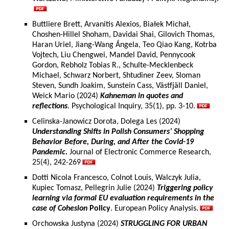
Buttliere Brett, Arvanitis Alexios, Białek Michał,
Choshen-Hillel Shoham, Davidai Shai, Gilovich Thomas,
Haran Uriel, Jiang-Wang Ángela, Teo Qiao Kang, Kotrba
Vojtech, Liu Chengwei, Mandel David, Pennycook
Gordon, Rebholz Tobias R., Schulte-Mecklenbeck
Michael, Schwarz Norbert, Shtudiner Zeev, Sloman
Steven, Sundh Joakim, Sunstein Cass, Västfjäll Daniel,
Weick Mario (2024)
Kahneman in quotes and
reflections
. Psychological Inquiry, 35(1), pp. 3-10.
Celinska-Janowicz Dorota, Dolega Les (2024)
Understanding Shifts in Polish Consumers’ Shopping
Behavior Before, During, and After the Covid-19
Pandemic.
Journal of Electronic Commerce Research,
25(4), 242-269
Dotti Nicola Francesco, Colnot Louis, Walczyk Julia,
Kupiec Tomasz, Pellegrin Julie (2024)
Triggering policy
learning via formal EU evaluation requirements in the
case of Cohesion
Policy
. European Policy Analysis.
Orchowska Justyna (2024)
STRUGGLING FOR URBAN