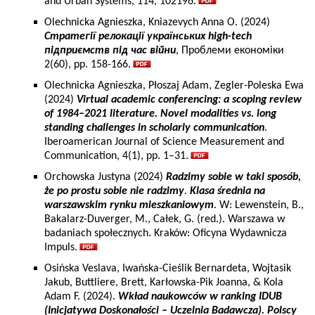
and Urban Systems, 114, 102196.
Olechnicka Agnieszka, Kniazevych Anna O. (2024)
Стратегії релокації українських high-tech
підприємств під час війни
, Проблеми економіки
2(60), pp. 158-166.
Olechnicka Agnieszka, Płoszaj Adam, Zegler-Poleska Ewa
(2024)
Virtual academic conferencing: a scoping review
of 1984–2021 literature. Novel modalities vs. long
standing challenges in scholarly communication
.
Iberoamerican Journal of Science Measurement and
Communication, 4(1), pp. 1–31.
Orchowska Justyna (2024)
Radzimy sobie w taki sposób,
że po prostu sobie nie radzimy
.
Klasa średnia na
warszawskim rynku mieszkaniowym
. W: Lewenstein, B.,
Bakalarz-Duverger, M., Całek, G. (red.). Warszawa w
badaniach społecznych. Kraków: Oficyna Wydawnicza
Impuls.
Osińska Veslava, Iwańska-Cieślik Bernardeta, Wojtasik
Jakub, Buttliere, Brett, Karłowska-Pik Joanna, & Kola
Adam F. (2024).
Wkład naukowców w ranking IDUB
(Inicjatywa Doskonałości – Uczelnia Badawcza). Polscy