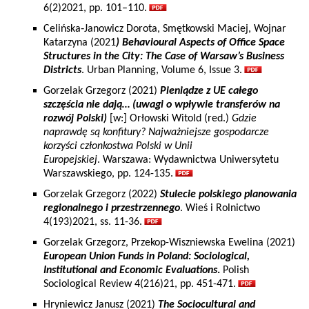
6(2)2021, pp. 101–110.
Celińska‐Janowicz Dorota, Smętkowski Maciej, Wojnar
Katarzyna (2021
) Behavioural Aspects of Office Space
Structures in the City: The Case of Warsaw’s Business
Districts
. Urban Planning, Volume 6, Issue 3.
Gorzelak Grzegorz (2021)
Pieniądze z UE całego
szczęścia nie dają… (uwagi o wpływie transferów na
rozwój Polski)
[w:] Orłowski Witold (red.)
Gdzie
naprawdę są konfitury? Najważniejsze gospodarcze
korzyści członkostwa Polski w Unii
Europejskiej
. Warszawa: Wydawnictwa Uniwersytetu
Warszawskiego, pp. 124-135.
Gorzelak Grzegorz (2022)
Stulecie polskiego planowania
regionalnego i przestrzennego
. Wieś i Rolnictwo
4(193)2021, ss. 11-36.
Gorzelak Grzegorz, Przekop-Wiszniewska Ewelina (2021)
European Union Funds in Poland: Sociological,
Institutional and Economic Evaluations
.
Polish
Sociological Review 4(216)21, pp. 451-471.
Hryniewicz Janusz (2021)
The Sociocultural and