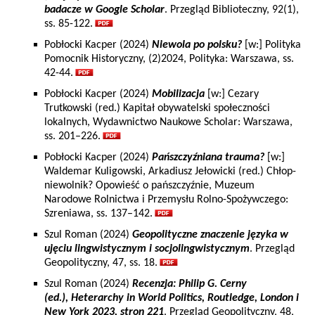
badacze w Google Scholar
. Przegląd Biblioteczny, 92(1),
ss. 85-122.
Pobłocki Kacper (2024)
Niewola po polsku?
[w:] Polityka
Pomocnik Historyczny, (2)2024, Polityka: Warszawa, ss.
42-44.
Pobłocki Kacper (2024)
Mobilizacja
[w:] Cezary
Trutkowski (red.) Kapitał obywatelski społeczności
lokalnych, Wydawnictwo Naukowe Scholar: Warszawa,
ss. 201–226.
Pobłocki Kacper (2024)
Pańszczyźniana trauma?
[w:]
Waldemar Kuligowski, Arkadiusz Jełowicki (red.) Chłop-
niewolnik? Opowieść o pańszczyźnie, Muzeum
Narodowe Rolnictwa i Przemysłu Rolno-Spożywczego:
Szreniawa, ss. 137–142.
Szul Roman (2024)
Geopolityczne znaczenie języka w
ujęciu lingwistycznym i socjolingwistycznym
. Przegląd
Geopolityczny, 47, ss. 18.
Szul Roman (2024)
Recenzja:
Philip G. Cerny
(ed.), Heterarchy in World Politics, Routledge, London i
New York 2023, stron 221
. Przegląd Geopolityczny, 48,