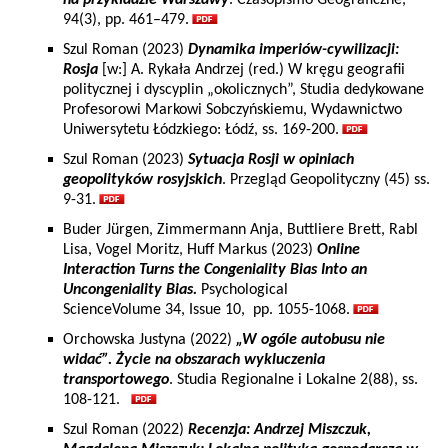
na przykładzie Warszawy
. Czasopismo Geograficzne,
94(3), pp. 461–479.
Szul Roman (2023)
Dynamika imperiów-cywilizacji:
Rosja
[w:] A. Rykała Andrzej (red.) W kręgu geografii
politycznej i dyscyplin „okolicznych”, Studia dedykowane
Profesorowi Markowi Sobczyńskiemu, Wydawnictwo
Uniwersytetu Łódzkiego: Łódź, ss. 169-200.
Szul Roman (2023)
Sytuacja Rosji w opiniach
geopolityków rosyjskich
. Przegląd Geopolityczny (45) ss.
9-31.
Buder Jürgen, Zimmermann Anja, Buttliere Brett, Rabl
Lisa, Vogel Moritz, Huff Markus (2023)
Online
Interaction Turns the Congeniality Bias Into an
Uncongeniality Bias.
Psychological
ScienceVolume 34, Issue 10, pp. 1055-1068.
Orchowska Justyna (2022)
„W ogóle autobusu nie
widać”. Życie na obszarach wykluczenia
transportowego
. Studia Regionalne i Lokalne 2(88), ss.
108-121.
Szul Roman (2022)
Recenzja: Andrzej Miszczuk,