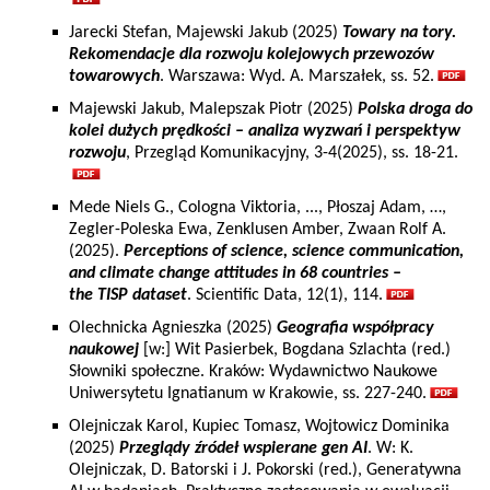
Jarecki Stefan, Majewski Jakub (2025)
Towary na tory.
Rekomendacje dla rozwoju kolejowych przewozów
towarowych
. Warszawa: Wyd. A. Marszałek, ss. 52.
Majewski Jakub, Malepszak Piotr (2025)
Polska droga do
kolei dużych prędkości – analiza wyzwań i perspektyw
rozwoju
, Przegląd Komunikacyjny, 3-4(2025), ss. 18-21.
Mede Niels G., Cologna Viktoria, ..., Płoszaj Adam, …,
Zegler-Poleska Ewa, Zenklusen Amber, Zwaan Rolf A.
(2025).
Perceptions of science, science communication,
and climate change attitudes in 68 countries –
the TISP dataset
. Scientific Data, 12(1), 114.
Olechnicka Agnieszka (2025)
Geografia współpracy
naukowej
[w:] Wit Pasierbek, Bogdana Szlachta (red.)
Słowniki społeczne. Kraków: Wydawnictwo Naukowe
Uniwersytetu Ignatianum w Krakowie, ss. 227-240.
Olejniczak Karol, Kupiec Tomasz, Wojtowicz Dominika
(2025)
Przeglądy źródeł wspierane gen AI
. W: K.
Olejniczak, D. Batorski i J. Pokorski (red.), Generatywna