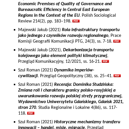
Economic Premises of Quality of Governance and
Bureaucratic Efficiency in Central East European
Regions in the Context of the EU
. Polish Sociological
Review 214(2), pp. 183–198.
Majewski Jakub (2021)
Rola infrastruktury transportu
jako jednego z czynników rozwoju regionalnego
, Prace
Komisji Geografii Komunikacji PTG, 24(3), ss. 7-18.
Majewski Jakub (2021),
Dekarbonizacja transportu
kolejowego jako element polityki klimatycznej
,
Przegląd Komunikacyjny, 12/2021, ss. 16-21.
Szul Roman (2021)
Dynamika imperiów-
cywilizacji
. Przegląd Geopolityczny (38), ss. 25–41.
Szul Roman (2021)
Recenzja: Dominika Studzińska:
Zmiana roli i charakteru granicy polsko-rosyjskiej a
uwarunkowania rozwoju polskiej strefy przygranicznej,
Wydawnictwo Uniwersytetu Gdańskiego, Gdańsk 2021,
stron 270
. Studia Regionalne i Lokalne 4(86), ss. 117-
118.
Szul Roman (2021)
Historyczne mechanizmy transferu
innowacji – handel, misje, migracje
. Przegląd