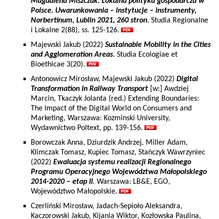
Magdalena Miszczuk: Lokalna polityka gospodarcza w
Polsce. Uwarunkowania – instytucje – instrumenty,
Norbertinum, Lublin 2021, 260 stron
. Studia Regionalne
i Lokalne 2(88), ss. 125-126.
Majewski Jakub (2022)
Sustainable Mobility in the Cities
and Agglomeration Areas
. Studia Ecologiae et
Bioethicae 3(20).
Antonowicz Mirosław, Majewski Jakub (2022)
Digital
Transformation in Railway Transport
[w:] Awdziej
Marcin, Tkaczyk Jolanta (red.) Extending Boundaries:
The Impact of the Digital World on Consumers and
Marketing, Warszawa: Kozminski University,
Wydawnictwo Poltext, pp. 139-156.
Borowczak Anna, Dziurdzik Andrzej, Miller Adam,
Klimczak Tomasz, Kupiec Tomasz, Stańczyk Wawrzyniec
(2022)
Ewaluacja systemu realizacji Regionalnego
Programu Operacyjnego Województwa Małopolskiego
2014-2020
–
etap II
. Warszawa: LB&E, EGO,
Województwo Małopolskie.
Czerliński Mirosław, Jadach-Sepioło Aleksandra,
Kaczorowski Jakub, Kijania Wiktor, Kozłowska Paulina,